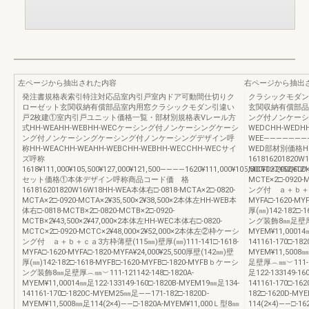
左ページから抽出された内容
右ページから抽出
発注書規格表索引特注対応品室内引戸室内ドア可動間仕切りク
クラシックモダン
ローゼット玄関収納有償部品室内用窓クラシックモダン引違い
玄関収納有償部品
戸2枚建①室内引戸ユニット価格一覧・部材別規格表Vレール方
ング付ノンケーシ
式HH-WEAHH-WEBHH-WECケーシング付ノンケーシングケーシ
WEDCHH-WEDHH
ング付ノンケーシングケーシング付ノンケーシングデザイン呼
WEE――――――――¥14
称HH-WEACHH-WEAHH-WEBCHH-WEBHH-WECCHH-WECサイ
WED部材別価格
ズ呼称
161816201820W
1618¥111,000¥105,500¥127,000¥121,500――――1620¥111,000¥105,500¥127,000¥121,
MCTD×2¥52,500
セット価格①本体デザイン呼称商品コード価 格
MCTE×2□-0920
161816201820W16W18HH-WEA本体右□-0818-MCTA×2□-0820-
ング付 ａ＋ｂ＋ｃａ3
MCTA×2□-0920-MCTA×2¥35,500×2¥38,500×2本体左HH-WEB本
MYFA□-1620-MYF
体右□-0818-MCTB×2□-0820-MCTB×2□-0920-
厚(㎜)142-182□-
MCTB×2¥43,500×2¥47,000×2本体左HH-WEC本体右□-0820-
ング装飾8㎜足壁厚︵㎜︶
MCTC×2□-0920-MCTC×2¥48,000×2¥52,000×2本体左②枠ケーシ
MYEM¥11,00014
ング付 ａ＋ｂ＋ｃａ3方枠薄壁(115㎜)壁厚(㎜)111-141□-1618-
141161-170□-1
MYFA□-1620-MYFA□-1820-MYFA¥24,000¥25,500厚壁(142㎜)壁
MYEM¥11,5008㎜
厚(㎜)142-182□-1618-MYFB□-1620-MYFB□-1820-MYFBｂケーシ
足壁厚︵㎜︶111-121
ング装飾8㎜足壁厚︵㎜︶111-121142-148□-1820A-
足122-133149-16
MYEM¥11,00014㎜足122-133149-160□-1820B-MYEM19㎜足134-
141161-170□-1
141161-170□-1820C-MYEM25㎜足――171-182□-1820D-
182□-1620D-MYE
MYEM¥11,5008㎜足114(2×4)――□-1820A-MYEM¥11,000Ｌ型8㎜
114(2×4)――□-1