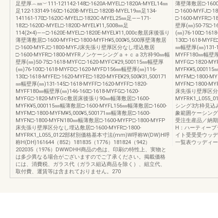
足壁厚︵㎜︶111-121142-148□-1620A-MYEL□-1820A-MYEL14㎜
薄壁薄敷居□-1600-
足122-133149-160□-1620B-MYEL□-1820B-MYEL19㎜足134-
□-1600-MYFJ
141161-170□-1620C-MYEL□-1820C-MYEL25㎜足――171-
□-1600-MYFR
182□-1620D-MYEL□-1820D-MYEL¥11,5008㎜足
壁厚(㎜)50-75□-1
114(2×4)――□-1620E-MYEL□-1820E-MYEL¥11,000c敷居床後張り
(㎜)76-100□-16
薄壁薄敷居□-1600-MYFH□-1800-MYFH¥5,000¥5,500厚壁薄敷居
130□-1618-MYFE□
□-1600-MYFJ□-1800-MYFJ床先張り壁厚区分なし埋込敷居
㎜幅壁厚(㎜)131-14
□-1600-MYFR□-1800-MYFRノンケーシングａ＋ｃａ3方枠90㎜幅
MYFF180㎜幅壁厚(㎜
壁厚(㎜)50-75□-1618-MYFC□-1620-MYFC¥29,500115㎜幅壁厚
MYFG□-1820-
(㎜)76-100□-1618-MYFD□-1620-MYFD156㎜幅壁厚(㎜)116-
MYFK¥5,00011
130□-1618-MYFE□-1620-MYFE□-1820-MYFE¥29,500¥31,500171
MYFM□-1800-MY
㎜幅壁厚(㎜)131-145□-1618-MYFF□-1620-MYFF□-1820-
MYFN□-1800-M
MYFF180㎜幅壁厚(㎜)146-160□-1618-MYFG□-1620-
床先張り壁厚区分なし
MYFG□-1820-MYFGc敷居床後張り90㎜幅薄敷居□-1600-
MYFRK1_L05
MYFK¥5,000115㎜幅薄敷居□-1600-MYFL156㎜幅薄敷居□-1600-
シング3方枠見込み
MYFM□-1800-MYFM¥5,000¥5,500171㎜幅薄敷居□-1600-
象範囲ケーシング
MYFN□-1800-MYFN180㎜幅薄敷居□-1600-MYFP□-1800-MYFP
受注生産品／納
床先張り壁厚区分なし埋込敷居□-1600-MYFR□-1800-
H：ハーティー
MYFRK1_L055_0122部材別価格基本寸法(mm)W呼称W(DW)H呼
イト受受受ウッデ
称H(DH)161644（852）181835（1776）181824（942）
一覧表ウッディーラ
202035（1976）DWWDHH商品の色は、印刷の特性上、実物と
は多少異なる場合がございますのでご了承ください。掲載価格
には、消費税、ガラス代（ガラス組込商品を除く）、組立代、
取付費、運賃等は含まれておりません。270