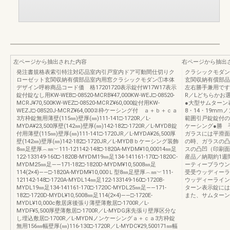
左ページから抽出された内容
右ページから抽出
発注書規格表索引特注対応品室内引戸室内ドア可動間仕切りク
クラシックモダン
ローゼット玄関収納有償部品室内用窓クラシックモダン①本体
玄関収納有償部品
デザイン呼称商品コード価 格17201720表示錠付W17W17表示
左右勝手兼用です
錠付錠なし用KW-WEB□-08520-MCRB¥47,000KW-WEJ□-08520-
R／Lどちらかお
MCRJ¥70,500KW-WEZ□-08520-MCRZ¥60,000錠付用KW-
●大型サムターン
WEZJ□-08520J-MCRZ¥64,000②枠ケーシング付 ａ＋ｂ＋ｃａ
8・14・19m
3方枠錠無用薄壁(115㎜)壁厚(㎜)111-141□-1720R／L-
範囲引戸錠錠付の
MYDA¥23,500厚壁(142㎜)壁厚(㎜)142-182□-1720R／L-MYDB錠
ケーシング●勝 
付用薄壁(115㎜)壁厚(㎜)111-141□-1720JR／L-MYDA¥26,500厚
ガラスには平滑面
壁(142㎜)壁厚(㎜)142-182□-1720JR／L-MYDBｂケーシング装飾
の時、ガラスの凸
8㎜足壁厚︵㎜︶111-121142-148□-1820A-MYDM¥10,00014㎜足
スの凸凹（印刷面
122-133149-160□-1820B-MYDM19㎜足134-141161-170□-1820C-
産品／納期約1
MYDM25㎜足――171-182□-1820D-MYDM¥10,5008㎜足
ーティーブラウ
114(2×4)――□-1820A-MYDM¥10,000Ｌ型8㎜足壁厚︵㎜︶111-
受受ウッディーラ
121142-148□-1720A-MYDL14㎜足122-133149-160□-1720B-
ウッディーライン
MYDL19㎜足134-141161-170□-1720C-MYDL25㎜足――171-
ターン表示錠には
182□-1720D-MYDL¥10,5008㎜足114(2×4)――□-1720E-
また、サムターン
MYDL¥10,000c敷居床後張り薄壁薄敷居□-1700R／L-
MYDF¥5,500厚壁薄敷居□-1700R／L-MYDG床先張り壁厚区分な
し埋込敷居□-1700R／L-MYDNノンケーシングａ＋ｃａ3方枠錠
無用156㎜幅壁厚(㎜)116-130□-1720R／L-MYDC¥29,500171㎜幅