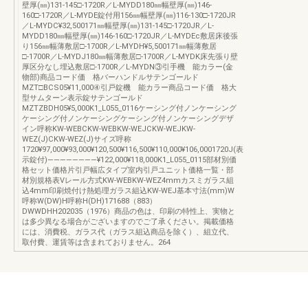
壁厚(㎜)131-145□-1720R／L-MYDD180㎜幅壁厚(㎜)146-
160□-1720R／L-MYDE錠付用156㎜幅壁厚(㎜)116-130□-1720JR
／L-MYDC¥32,500171㎜幅壁厚(㎜)131-145□-1720JR／L-
MYDD180㎜幅壁厚(㎜)146-160□-1720JR／L-MYDEc敷居床後張
り156㎜幅薄敷居□-1700R／L-MYDH¥5,500171㎜幅薄敷居
□-1700R／L-MYDJ180㎜幅薄敷居□-1700R／L-MYDK床先張り壁
厚区分なし埋込敷居□-1700R／L-MYDN③引手機 能カラー(金
物部)商品コード価 格バーハンドルサテンゴールド
MZT□BCS05¥11,000④引戸錠機 能カラー商品コード価 格大
型サムターン表示錠サテンゴールド
MZTZBDH05¥5,000K1_L055_0116ケーシング付ノンケーシング
ケーシング付ノンケーシングケーシング付ノンケーシングデザ
イン呼称KW-WEBCKW-WEBKW-WEJCKW-WEJKW-
WEZ(J)CKW-WEZ(J)サイズ呼称
1720¥97,000¥93,000¥120,500¥116,500¥110,000¥106,0001720J(表
示錠付)――――――――¥122,000¥118,000K1_L055_0115部材別価
格セット価格片引戸幅広タイプ室内引戸ユニット価格一覧・部
材別規格表Vレール方式KW-WEBKW-WEZ4mmカスミガラス組
込4mm印刷焼付け熱処理ガラス組込KW-WEJ基本寸法(mm)W
呼称W(DW)H呼称H(DH)171688（883）
DWWDHH202035（1976）商品の色は、印刷の特性上、実物と
は多少異なる場合がございますのでご了承ください。掲載価格
には、消費税、ガラス代（ガラス組込商品を除く）、組立代、
取付費、運賃等は含まれておりません。264