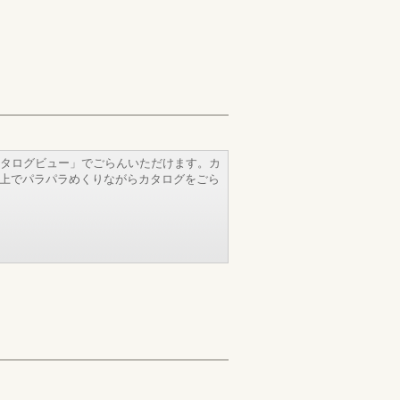
タログビュー」でごらんいただけます。カ
b上でパラパラめくりながらカタログをごら