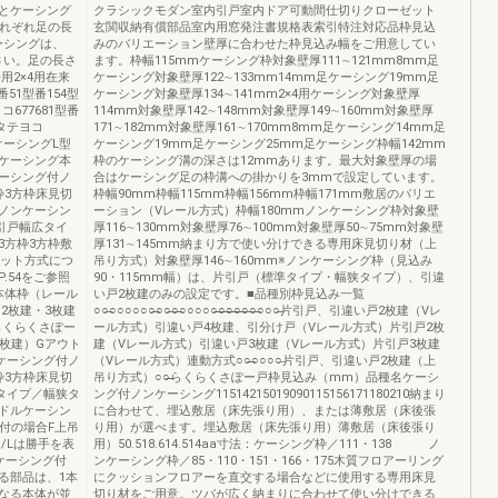
とケーシング
クラシックモダン室内引戸室内ドア可動間仕切りクローゼット
それぞれ足の長
玄関収納有償部品室内用窓発注書規格表索引特注対応品枠見込
ーシングは、
みのバリエーション壁厚に合わせた枠見込み幅をご用意してい
さい。足の長さ
ます。枠幅115mmケーシング枠対象壁厚111∼121mm8mm足
用2×4用在来
ケーシング対象壁厚122∼133mm14mm足ケーシング19mm足
型番51型番154型
ケーシング対象壁厚134∼141mm2×4用ケーシング対象壁厚
ヨコ677681型番
114mm対象壁厚142∼148mm対象壁厚149∼160mm対象壁厚
番タテヨコ
171∼182mm対象壁厚161∼170mm8mm足ケーシング14mm足
ケーシングL型
ケーシング19mm足ケーシング25mm足ケーシング枠幅142mm
ケーシング本
枠のケーシング溝の深さは12mmあります。最大対象壁厚の場
ーシング付ノ
合はケーシング足の枠溝への掛かりを3mmで設定しています。
枠3方枠床見切
枠幅90mm枠幅115mm枠幅156mm枠幅171mm敷居のバリエ
ノンケーシン
ーション（Vレール方式）枠幅180mmノンケーシング枠対象壁
引戸幅広タイ
厚116∼130mm対象壁厚76∼100mm対象壁厚50∼75mm対象壁
3方枠3方枠敷
厚131∼145mm納まり方で使い分けできる専用床見切り材（上
セット方式につ
吊り方式）対象壁厚146∼160mm※ノンケーシング枠（見込み
.54をご参照
90・115mm幅）は、片引戸（標準タイプ・幅狭タイプ）、引違
本体枠（レール
い戸2枚建のみの設定です。■品種別枠見込み一覧
2枚建・3枚建
○○̶̶○○○○○○̶̶̶○○̶̶○̶̶̶○○○○○̶̶̶̶̶○̶̶̶̶̶○̶̶̶̶○̶̶̶̶̶○̶̶○̶̶̶○○○̶̶片引戸、引違い戸2枚建（Vレ
らくらくさぽー
ール方式）引違い戸4枚建、引分け戸（Vレール方式）片引戸2枚
枚建）Gアウト
建（Vレール方式）引違い戸3枚建（Vレール方式）片引戸3枚建
ケーシング付ノ
（Vレール方式）連動方式○○̶̶̶○○○○̶片引戸、引違い戸2枚建（上
枠3方枠床見切
吊り方式）○○̶̶̶̶̶̶̶̶らくらくさぽー戸枠見込み（mm）品種名ケーシ
タイプ／幅狭タ
ング付ノンケーシング11514215019090115156171180210納まり
ドルケーシン
に合わせて、埋込敷居（床先張り用）、または薄敷居（床後張
付の場合F上吊
り用）が選べます。埋込敷居（床先張り用）薄敷居（床後張り
/Lは勝手を表
用）50.518.614.514aa寸法：ケーシング枠／111・138 ノ
ケーシング付
ンケーシング枠／85・110・151・166・175木質フロアーリング
る部品は、1本
にクッションフロアーを直交する場合などに使用する専用床見
なる本体が並
切り材をご用意。ツバが広く納まりに合わせて使い分けできる