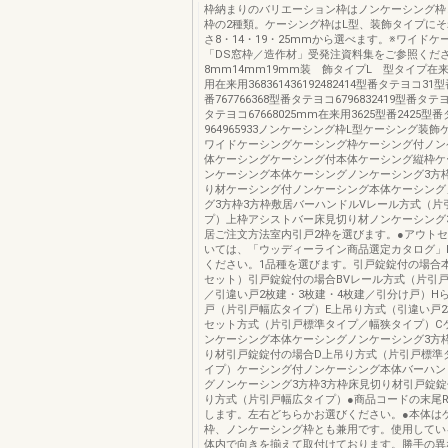
枠納まりのバリエーション枠はノンケーシング枠
枠の2種類。ケーシング枠はL型、装飾タイプに
さ8・14・19・25mmから選べます。※ワイドケ
「DS窓枠／造作材」受発注資料集をご参照くだ
8mm14mm19mm装 飾タイプL 型タイプ在来
用在来用368361436192482414型番タテヨコ31
番767766368型番タテヨコ6796832419型番タテ
タテヨコ67668025mm在来用3625型番2425型
964965933ノンケーシング枠L型ケーシング装飾
ワイドケーシングケーシング枠ケーシング付ノン
体ケーシングケーシング付本体ケーシング縦枠ケ
ンケーシング本体ケーシングノンケーシング3方
り材ケーシング付ノンケーシング本体ケーシング
グ3方枠3方枠敷居バーハンドルVレール方式（片
プ）上枠アシストバー床見切り材ノンケーシング
居ご注文方法室内引戸2枠を選びます。●アウト
いては、「ウッディーライン商品選定カタログ」P
ください。1品種を選びます。引戸錠錠付の場合
セット）引戸錠錠付の場合BVレール方式（片引戸
／引違い戸2枚建・3枚建・4枚建／引分け戸）H
戸（片引戸幅広タイプ）E上吊り方式（引違い戸2
セット方式（片引戸標準タイプ／幅狭タイプ）C
ンケーシング本体ケーシングノンケーシング3方
り材引戸錠錠付の場合D上吊り方式（片引戸標準
イプ）ケーシング付ノンケーシング本体バーハン
グノンケーシング3方枠3方枠床見切り材引戸錠錠
り方式（片引戸幅広タイプ）●商品コードの末尾R
します。左右どちらかお選びください。●本体は
枠、ノンケーシング枠とも兼用です。使用してい
体内で向きを揃えて取付けております。勝手の異