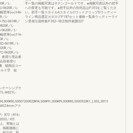
20R／L-
手一覧の掲載写真はサテンゴールドです。●掲載写真以外の把手
-0620R／L-
への変更も可能です。●把手以外の別売品はP.372をご覧くださ
㎜幅壁厚(㎜)146-
い。把手一覧スタイルAスタイルCウッドグリップDウッディー
0R／L-
ライン商品選定カタログP.187セット価格一覧表ウッディーライ
75□-0618R／
ン受発注資料集P.352∼特注制作範囲227
0820R／L-
-0620R／L-
㎜幅壁厚(㎜)116-
0R／L-
□-0618R／L-
820R／L-
□-0620R／L-
P（c）沓摺り埋込沓
PP埋込段沓摺り
③把手機 能商品コー
ールド空 錠
付ノンケーシングケ
-WEETL-
4,000¥80,50007200820¥94,500¥91,000¥89,000¥85,5000920K1_L055_0013
WEZ4mmアク
67）873（816）
2023／4方
性上、実物とは
。掲載価格に
、組立代、取