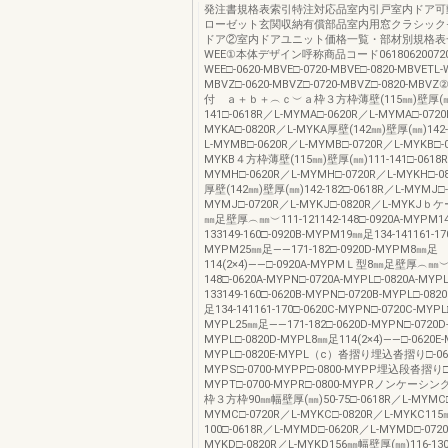
発注書規格表索引特注対応品室内引戸室内ドア可
ローゼット玄関収納有償部品室内用窓クラシック
ドア②室内ドアユニット価格一覧・部材別規格表一
WEE①本体デザイン呼称商品コード0618062007200
WEE□-0620-MBVE□-0720-MBVE□-0820-MBVETL-
MBVZ□-0620-MBVZ□-0720-MBVZ□-0820-M
付 ａ＋ｂ＋︵ｃ︶ａ枠３方枠薄壁(115㎜)壁厚(㎜)
141□-0618R／L-MYMA□-0620R／L-MYMA□-0720
MYKA□-0820R／L-MYKA厚壁(142㎜)壁厚(㎜)142-
L-MYMB□-0620R／L-MYMB□-0720R／L-MYKB□-
MYKB４方枠薄壁(115㎜)壁厚(㎜)111-141□-0618R
MYMH□-0620R／L-MYMH□-0720R／L-MYKH□-0
厚壁(142㎜)壁厚(㎜)142-182□-0618R／L-MYMJ□-
MYMJ□-0720R／L-MYKJ□-0820R／L-MYKJ
㎜足壁厚︵㎜︶111-121142-148□-0920A-MYPM1
133149-160□-0920B-MYPM19㎜足134-141161-17
MYPM25㎜足――171-182□-0920D-MYPM8㎜足
114(2×4)――□-0920A-MYPMＬ型8㎜足壁厚︵㎜︶11
148□-0620A-MYPN□-0720A-MYPL□-0820A-MYP
133149-160□-0620B-MYPN□-0720B-MYPL□-08
足134-141161-170□-0620C-MYPN□-0720C-MYPL
MYPL25㎜足――171-182□-0620D-MYPN□-0720D
MYPL□-0820D-MYPL8㎜足114(2×4)――□-0620E-
MYPL□-0820E-MYPL（c）沓摺り埋込沓摺り□-060
MYPS□-0700-MYPP□-0800-MYPP埋込段沓摺り□-
MYPT□-0700-MYPR□-0800-MYPRノンケー
枠３方枠90㎜幅壁厚(㎜)50-75□-0618R／L-MYMC□
MYMC□-0720R／L-MYKC□-0820R／L-MYKC11
100□-0618R／L-MYMD□-0620R／L-MYMD□-072
MYKD□-0820R／L-MYKD156㎜幅壁厚(㎜)116-130