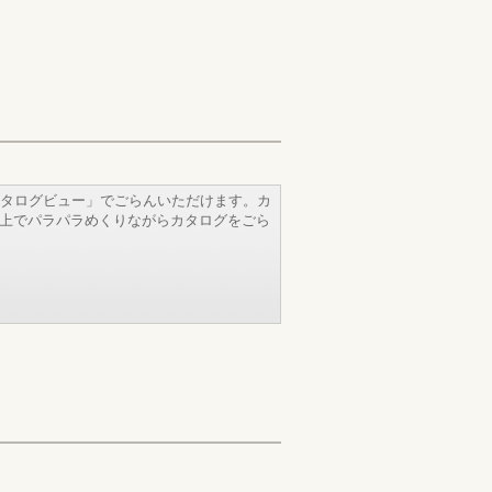
タログビュー」でごらんいただけます。カ
b上でパラパラめくりながらカタログをごら