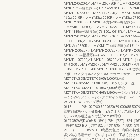
MYME□-0620R／L-MYME□-0720R／L-MYKE□-08
MYKE171㎜幅壁厚(㎜)131-145□-0618R／L-MYMF□
MYMF□-0720R／L-MYKF□-0820R／L-MYKF180
160□-0618R／L-MYMG□-0620R／L-MYMG□-072
MYKG□-0820R／L-MYKG４方枠90㎜幅壁厚(㎜)50-
L-MYMK□-0620R／L-MYMK□-0720R／L-MYKK□-
MYKK115㎜幅壁厚(㎜)76-100□-0618R／L-MYML□
MYML□-0720R／L-MYKL□-0820R／L-MYKL156
130□-0618R／L-MYMM□-0620R／L-MYMM□-072
MYKM□-0820R／L-MYKM171㎜幅壁厚(㎜)131-145
MYMN□-0620R／L-MYMN□-0720R／L-MYKN□-0
MYKN180㎜幅壁厚(㎜)146-160□-0618R／L-MYMP
MYMP□-0720R／L-MYKP□-0820R／L-MYK
摺り□-0600-MYPS□-0700-MYPP□-0800-MY
□-0600-MYPT□-0700-MYPR□-0800-MYPR
ド価 格スタイルAスタイルCカラー：サテンゴ
MZTZTAS05MZTZTCS05¥5,000簡易錠
MZTZTAK05MZTZTCK05¥6,000シリンダー錠
MZTZTAC05MZTZTCC05¥7,000表示錠
MZTZTAH05MZTZTCH05¥6,500ケーシング
ーシング付ノンケーシングデザイン呼称TL-WEECTL
WEZCTL-WEZサイズ呼称
0618――――¥84,000¥80,5000620¥89,000¥85,500¥8
部材別価格セット価格4mmカスミガラス組込TL-
リルパネル組込基本寸法(mm)W呼称
06070809W(DW)648（591）784（727）824（7
H呼称1820H(DH)3方1823／4方1835（1783）3方
2035（1983）DWWDHH商品の色は、印刷の特
多少異なる場合がございますのでご了承ください
は、消費税、ガラス代（ガラス組込商品を除く）