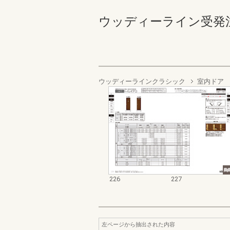
ウッディーライン受発注資料集
ウッディーラインクラシック
室内ドア
226
227
左ページから抽出された内容