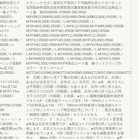
動間仕切りク
クラシックモダン室内引戸室内ドア可動間仕切りクローゼット
モダントイレ
玄関収納有償部品室内用窓発注書規格表索引特注対応品商品コ
般ドアTL-
ード価 格0920W06･07W08･09□-0920-
820TL-
MBVE¥53,000¥58,500□-0920-MBVZ¥48,000¥53,000□-0920R／L-
WEZ□-0618-
MYKA¥20,500□-0920R／L-MYKB□-0920R／L-
BVZ②枠ケーシング
MYKH¥23,000□-0920R／L-MYKJ□-0920A-MYPM¥9,000□-0920B-
111-
MYPM□-0920C-MYPM□-0920D-MYPM¥9,500□-0920A-
R／L-
MYPM¥9,000□-0920A-MYPL□-0920B-MYPL□-0920C-
182□-0618R／
MYPL□-0920D-MYPL¥9,500□-0920E-MYPL¥9,000□-0900-
0820R／L-
MYPP¥2,500□-0900-MYPR□-0920R／L-MYKC¥24,000□-0920R／
／L-
L-MYKD□-0920R／L-MYKE¥26,000□-0920R／L-MYKF□-0920R／
820R／L-MYKH
L-MYKG□-0920R／L-MYKK¥26,500□-0920R／L-MYKL□-0920R／
0620R／L-
L-MYKM¥28,500□-0920R／L-MYKN□-0920R／L-MYKP□-0900-
ｂケーシング装飾8
MYPP¥2,500□-0900-MYPR商品コード価 格ウッドグリップD
4㎜足122-
カラー：サテンゴールド
0□-0920C-
MZT□WDS05¥8,000MZT□WDK05¥9,000MZT□WDC05¥10,500MZT□WDH05
吊 元開く側から見て丁番が右側にあるものが右吊元、左側に
1-121142-
あるのが左吊元です。左吊元（L）右吊元（R）●本 体ガラスに
L14㎜足122-
は平滑面と凸凹面（印刷面）があります。右吊り枠に吊り込ん
20B-MYPL19㎜
だ時ガラスの凸凹（印刷面）が裏面。左吊り枠に吊り込んだ時
□-0820C-
ガラスの凸凹（印刷面）が表面。●セット価格対象範囲本体把手
-
スタイルA・C表示錠ケーシング足8・14・19mmノンケーシン
MYPN□-0720E-
グ3方枠見込み156・171・180mm3方枠沓摺り別途見積りケー
0-
シング付ノンケーシング商品色記号について（ ：受注生産品
0600-
／納期約1週間）□＝商品色K：キャラメルモカ H：ハーテ
シングａ＋︵ｃ︶ａ
ィーブラウン C：カジュアル R：リフレホワイト受受受
-0620R／L-
●本体は左右吊元兼用です。●商品コードの末尾のR／Lは吊元を
5㎜幅壁厚(㎜)76-
表します。左右どちらかお選びください。●4方枠は薄沓摺りが
0R／L-
同梱されています。※同一現場でシリンダー錠を複数使用する場
□-0618R／L-
合は、 鍵No.が同一とならないように指定してください。●把