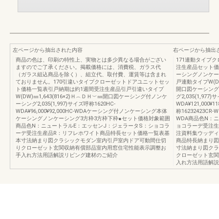
左ページから抽出された内容
右ページから抽出
商品の色は、印刷の特性上、実物とは多少異なる場合がござい
171連動タイプ
ますのでご了承ください。掲載価格には、消費税、ガラス代
注生産品セット価
（ガラス組込商品を除く）、組立代、取付費、運賃等は含まれ
ーシングノンケー
ておりません。170引違いタイプクローゼットドアユニットセッ
戸連動タイプW(DW)
ト価格一覧表引戸納期は約1週間受注生産品引戸引違いタイプ
開口図ケーシング
W(DW)㎜1,643(816×2)Ｈ︵ＤＨ︶㎜開口図ケーシング付ノンケ
グ2,035(1,977)
ーシング2,035(1,997)サイズ呼称1620HC-
WDA¥121,000¥11
WDA¥96,000¥92,000HC-WDAケーシング付ノンケーシング本体
称16232423CR-WD
ケーシングノンケーシング3方枠3方枠下枠●セット価格対象範囲
WDA商品色N：
商品色N：ニュートラルE：エッセンJ：ジェラータS：ショコラ
ョコラーデ受注生
ーデ受注生産品R：リフレホワイト商品特長セット価格一覧表基
注資料集ウッディ
本寸法納まり図クラシックモダン室内引戸室内ドア可動間仕切
商品特長納まり図P
りクローゼット玄関収納有償部品室内用窓住宅性能表示調整お
寸法納まり図クラ
手入れ方法用語解説リビング建材のご紹介
クローゼット玄関
入れ方法用語解説