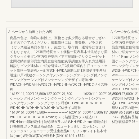
左ページから抽出された内容
右ページから抽出
商品の色は、印刷の特性上、実物とは多少異なる場合がござい
127商品特長セ
ますのでご了承ください。掲載価格には、消費税、ガラス代
ン室内引戸室内ド
（ガラス組込商品を除く）、組立代、取付費、運賃等は含まれ
品室内用窓住宅性
ておりません。126商品特長セット価格一覧表基本寸法納まり図
材のご紹介ケーシ
クラシックモダン室内引戸室内ドア可動間仕切りクローゼット
14・19mmノ
玄関収納有償部品室内用窓住宅性能表示調整お手入れ方法用語
囲ケーシング付ノ
解説リビング建材のご紹介引違い戸2枚建①室内引戸ユニットセ
ーシング付ノンケーシ
ット価格一覧表Vレール方式HH-WDA納期は約1週間受注生産品
WDEHH-WDFCHH
引違い戸2枚建ケーシング付ノンケーシングケーシング付ノンケ
WDF―――――――――――
ーシングケーシング付ノンケーシングデザイン呼称HH-
ケーシング付ノン
WDACHH-WDAHH-WDBCHH-WDBHH-WDCCHH-WDCサイズ呼
シング付ノンケーシン
称
WDLHH-WDMCH
1618¥111,000¥105,500¥127,000¥121,500――――1620¥111,000¥105,500¥127,000¥121,
WDM―――――――――――
ケーシング付ノンケーシングケーシング付ノンケーシングケー
WDDHH-WDEH
シング付ノンケーシングデザイン呼称HH-WDGCHH-WDGHH-
込HH-WDL4m
WDHCHH-WDHHH-WDJCHH-WDJサイズ呼称
組込●以下の場合
1618¥151,000¥145,500――――――――1620¥151,000¥145,500¥151,000¥145,500¥171,000
シング（25mm
WDBHH-WDCHH-WDG4mmカスミ熱処理ガラス組込HH-
P.42∼商品特長
WDH4mm印刷焼付け熱処理ガラス組込HH-WDJ4mm印刷焼付
材別規格表P.96∼
け熱処理ガラス組込商品色N：ニュートラルE：エッセンJ：ジ
ェラータS：ショコラーデ受注生産品R：リフレホワイト基本寸
法(mm)W呼称W(DW)H呼称H(DH)161644（852）