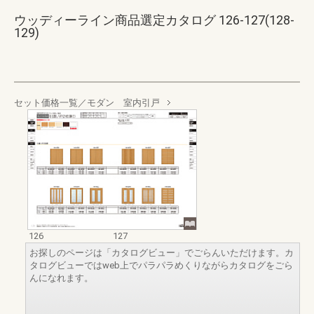
ウッディーライン商品選定カタログ 126-127(128-
129)
セット価格一覧／モダン 室内引戸
126
127
お探しのページは「カタログビュー」でごらんいただけます。カ
タログビューではweb上でパラパラめくりながらカタログをごら
んになれます。