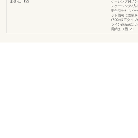
ません。122
ケーシング付ノン
ンケーシング3方
場合引手※（バー
ット価格に差額を
¥500※幅広タ
ライン商品選定カタロ
長納まり図123