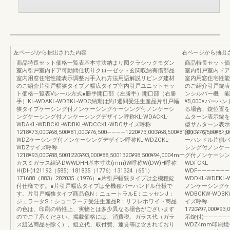
左ページから抽出された内容
右ページから抽出
商品特長セット価格一覧表基本寸法納まり図クラシックモダン
商品特長セット価
室内引戸室内ドア可動間仕切りクローゼット玄関収納有償部品
室内引戸室内ドア
室内用窓住宅性能表示調整お手入れ方法用語解説リビング建材
室内用窓住宅性能
のご紹介片引戸幅狭タイプ／幅広タイプ室内引戸ユニットセッ
のご紹介引戸錠表
ト価格一覧表Vレール方式●勝手開口部（左勝手）開口部（右勝
ンシルバー機 能
手）KL-WDAKL-WDBKL-WDC納期は約1週間受注生産品片引戸幅
¥5,000※バ
狭タイプケーシング付ノンケーシングケーシング付ノンケーシ
る場合、錠位置を
ングケーシング付ノンケーシングデザイン呼称KL-WDACKL-
ムターン表示錠を
WDAKL-WDBCKL-WDBKL-WDCCKL-WDCサイズ呼称
型サムターン表示
1218¥73,000¥68,500¥81,000¥76,500――――1220¥73,000¥68,500¥81,000¥76,500¥81,00
部）：ファインシルバ
WDZケーシング付ノンケーシングデザイン呼称KL-WDZCKL-
ーハンドル片側バ
WDZサイズ呼称
シング付ノンケー
1218¥93,000¥88,5001220¥93,000¥88,5001320¥98,500¥94,0004mm
グ付ノンケーシングKL
カスミガラス組込DWWDHH基本寸法(mm)W呼称W(DW)H呼称
WDFCKL-
H(DH)121192（585）181835（1776）131324（651）
WDF―――――――――――
171688（883）202035（1976）●片引戸幅狭タイプは全機種錠
WDDKL-WDE
付仕様です。●片引戸幅広タイプは全機種バーハンドル仕様で
ノンケーシングケ
す。片引戸幅狭タイプ商品色N：ニュートラルE：エッセンJ：
WDBCKW-WDBK
ジェラータS：ショコラーデ受注生産品R：リフレホワイト商品
イズ呼称
の色は、印刷の特性上、実物とは多少異なる場合がございます
1720¥97,000¥93,
のでご了承ください。掲載価格には、消費税、ガラス代（ガラ
示錠付)――――――――
ス組込商品を除く）、組立代、取付費、運賃等は含まれており
WDZ4mm印刷