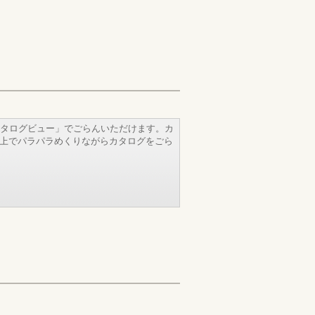
タログビュー」でごらんいただけます。カ
b上でパラパラめくりながらカタログをごら