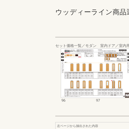
ウッディーライン商品選定カ
セット価格一覧／モダン 室内ドア／室内
96
97
左ページから抽出された内容