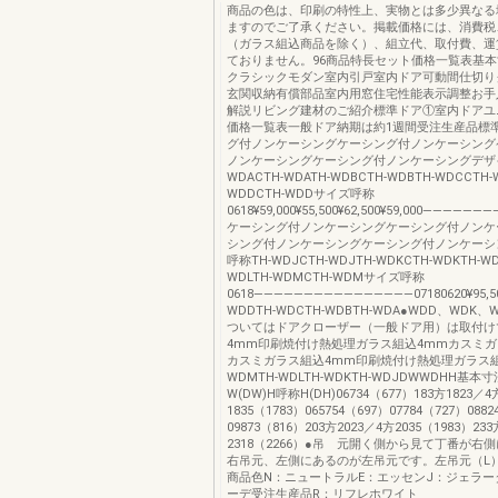
商品の色は、印刷の特性上、実物とは多少異なる
ますのでご了承ください。掲載価格には、消費税
（ガラス組込商品を除く）、組立代、取付費、運
ておりません。96商品特長セット価格一覧表基
クラシックモダン室内引戸室内ドア可動間仕切り
玄関収納有償部品室内用窓住宅性能表示調整お手
解説リビング建材のご紹介標準ドア①室内ドアユ
価格一覧表一般ドア納期は約1週間受注生産品標
グ付ノンケーシングケーシング付ノンケーシング
ノンケーシングケーシング付ノンケーシングデザイ
WDACTH-WDATH-WDBCTH-WDBTH-WDCCTH-
WDDCTH-WDDサイズ呼称
0618¥59,000¥55,500¥62,500¥59,000――――――――0
ケーシング付ノンケーシングケーシング付ノンケ
シング付ノンケーシングケーシング付ノンケーシ
呼称TH-WDJCTH-WDJTH-WDKCTH-WDKTH-WD
WDLTH-WDMCTH-WDMサイズ呼称
0618――――――――――――――――07180620¥95,500¥92
WDDTH-WDCTH-WDBTH-WDA●WDD、WDK
ついてはドアクローザー（一般ドア用）は取付け
4mm印刷焼付け熱処理ガラス組込4mmカスミガ
カスミガラス組込4mm印刷焼付け熱処理ガラス組
WDMTH-WDLTH-WDKTH-WDJDWWDHH基本
W(DW)H呼称H(DH)06734（677）183方1823／4
1835（1783）065754（697）07784（727）088
09873（816）203方2023／4方2035（1983）23
2318（2266）●吊 元開く側から見て丁番が右
右吊元、左側にあるのが左吊元です。左吊元（L
商品色N：ニュートラルE：エッセンJ：ジェラー
ーデ受注生産品R：リフレホワイト