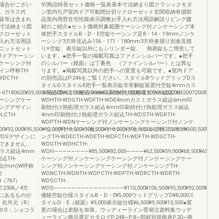
場合がござい
97商品特長セット価格一覧表基本寸法納まり図クラシックモダ
、ガラス代
ン室内引戸室内ドア可動間仕切りクローゼット玄関収納有償部
賃等は含まれ
品室内用窓住宅性能表示調整お手入れ方法用語解説リビング建
本寸法納まり図
材のご紹介●セット価格対象範囲ケーシング付ノンケーシング本
クローゼット
体把手スタイルB・D・E空錠ケーシング足8・14・19mmノンケ
入れ方法用語
ーシング3方枠見込み156・171・180mm3方枠沓摺り別途見積
ニットセット
り※空錠、表示錠以外にもシリンダー錠、 簡易錠もご用意して
準ドアケーシン
います。●把手一覧の掲載写真はファインシルバーです。●把手
ケーシング付
のシルバー（鏡面）は丁番色 （ファインシルバー）とは異な
ン呼称TH-
ります。●掲載写真以外の把手への変更も可能です。●室内ドア
WDCTH-
の別売品はP.246をご覧ください。スタイルBウッドグリップDス
タイルDスタイルE把手一覧表示錠非常解錠装置付空錠4mmカス
7180620¥59,000¥55,500¥62,500¥59,000¥62,500¥59,000¥68,500¥65,0000652007200820¥
ミ熱処理ガラス組込4mm印刷焼付け熱処理ガラス組込TH-
ーシングケー
WDHTH-WDGTH-WDFTH-WDE4mmカスミガラス組込6mm印
ングデザイン
刷焼付け熱処理ガラス組込4mm印刷焼付け熱処理ガラス組込
LCTH-
4mm印刷焼付け熱処理ガラス組込TH-WDSTH-WDRTH-
WDPTH-WDNケーシング付ノンケーシングケーシング付ノンケ
,000¥95,500¥92,000¥110,000¥106,500¥110,000¥106,5000652007200820¥100,50
ーシングケーシング付ノンケーシングケーシング付ノンケーシ
、WDSデザインに
ングTH-WDECTH-WDETH-WDFCTH-WDFTH-WDGCTH-
できません。
WDGTH-WDHCTH-
ラス組込4mm
WDH――――――――¥85,500¥82,000――――¥62,500¥59,000¥68,500¥65,000¥8
込TH-
ケーシング付ノンケーシングケーシング付ノンケーシングケー
寸法(mm)W呼称
シング付ノンケーシングケーシング付ノンケーシングTH-
方
WDNCTH-WDNTH-WDPCTH-WDPTH-WDRCTH-WDRTH-
24（767）
WDSCTH-
3方2306／4方
WDS――――――――――――――――¥110,000¥106,500¥95,500¥92,000¥95,500¥9
側にあるものが
価格空錠仕様スタイルB・D・E¥5,000ウッドグリップD¥8,000ス
）右吊元（R）
タイルD・E（鏡面）¥9,000表示錠仕様¥6,500¥9,500¥10,500●変
タS：ショコラ
更の場合は差額を加算。ウッディーライン受発注資料集ウッデ
ィーライン商品選定カタログP.248∼P.8∼部材別規格表P.20∼商