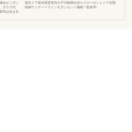
場合がござい
室内ドア室内用窓室内引戸可動間仕切りクローゼットドア玄関
、ガラス代
収納ウッディーラインモダンセット価格一覧表95
賃等は含まれ