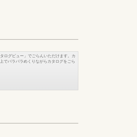
タログビュー」でごらんいただけます。カ
b上でパラパラめくりながらカタログをごら