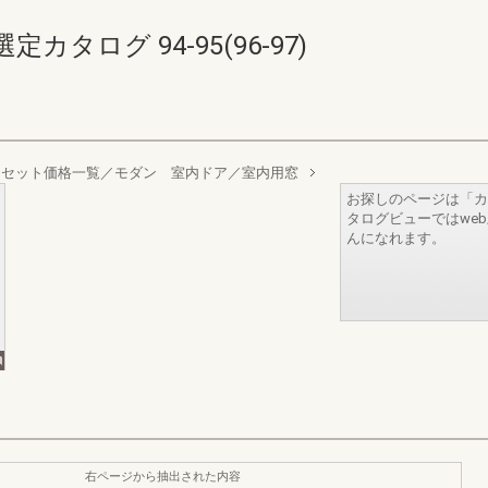
タログ 94-95(96-97)
セット価格一覧／モダン 室内ドア／室内用窓
お探しのページは「カ
タログビューではwe
んになれます。
右ページから抽出された内容