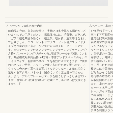
左ページから抽出された内容
右ページから抽出
86商品の色は、印刷の特性上、実物とは多少異なる場合がござ
87商品特長セッ
いますのでご了承ください。掲載価格には、消費税、ガラス代
室内ドア可動間仕
（ガラス組込商品を除く）、組立代、取付費、運賃等は含まれ
住宅性能表示調整
ておりません。クローゼットドアクローゼット引戸スライドタ
収納側室内側扉扉
イプ特長室内側に扉が出ない引戸方式のクローゼットドアで
シンプルなライン
す。本体ケーシング付きノンケーシングケーシングケーシング4
リがたまりにくい
方枠※ノンケーシング4方枠※※枠に埋込下レールを同梱していま
い引手扉の木口に
す。商品構成対象商品枠（4方枠）本体デッドスペースのないス
を吸収し、耳障り
ライドタイプ。お部屋のスペースを有効に活用できます。2種類
する縦框パッキン
のパネルをご用意。スタイルや使い方に合わせて選べます。ス
ク。召し合わせ部
タイルに合わせて選べる表面パネルアクリルパネル光を程良く
枚建には中間扉の
透過するアクリルパネルは、閉めていても圧迫感を与えませ
どちらからでも開
ん。また、アルミフレームはエッジを細くしすっきりさせてい
走行中の本体のバ
ます。引違い戸2枚建引違い戸3枚建アクリルパネルは交換でき
が収納側扉の下に
ません。注
ます。扉のバタツ
を本体と水平に押
レールガイド部品
の簡単施工。ねじ
きる本体吊込み下
後の2つの調整が
調整方法の詳細は
チリを調整クラシ