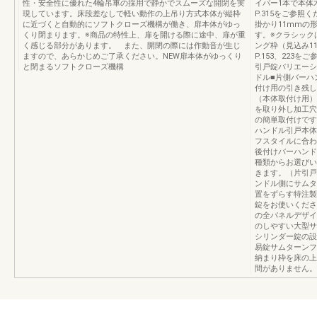
性・安全性に優れた4輪吊車の採用で静かでスムーズな開閉を実
イバー1本で本体
現しています。床段差なしで軽い動作の上吊り方式本体が縦枠
P.315をご参
に近づくと自動的にソフトクローズ機構が働き、扉本体がゆっ
掛かり11mmの
くり閉まります。※商品の特性上、扉を開ける際に途中、扉が重
す。※クラシック
く感じる部分があります。 また、開閉の際には作動音が生じ
ング枠（見込み1
ますので、あらかじめご了承ください。NEW扉本体がゆっくり
P.153、223
と閉まるソフトクローズ機構
引戸錠バリエーシ
ドル■片側バーハ
付け用の引き残し
（本体取付け用）
を取り外し加工穴
の簡単取付けです
ハンドル引戸本体
フスタイルに合わ
後付けバーハンド
種類からお選びい
きます。（片引戸
ンドル側にサムタ
置をずらす特注製
錠をお使いくださ
の全パネルデザイ
のしやすい大型サ
シリンダー錠の設
易錠サムターンフ
納まり枠を床の上
間がありません。