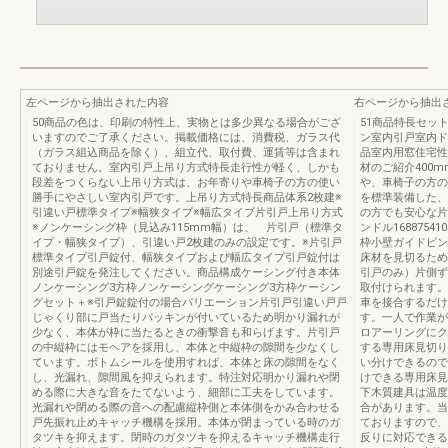
左ページから抽出された内容
右ページから抽出
50商品の色は、印刷の特性上、実物とは多少異なる場合がござ
51商品特長セッ
いますのでご了承ください。掲載価格には、消費税、ガラス代
ン室内引戸室内ド
（ガラス組込商品を除く）、組立代、取付費、運賃等は含まれ
品室内用窓住宅性
ておりません。室内引戸上吊り方式特長走行性が軽く、しかも
材のご紹介400
段差をつくらない上吊り方式は、お年寄りや車椅子の方の使い
や、車椅子の方の
勝手にやさしい室内引戸です。上吊り方式特長商品体系2枚建※
を標準装備した、
引違い戸標準タイプ※幅狭タイプ※幅広タイプ片引戸上吊り方式
の方でも安心な片
※ノンケーシング枠（見込み115mm幅）は、 片引戸（標準タ
ンドル168875
イプ・幅狭タイプ）、引違い戸2枚建のみの設定です。※片引戸
枠小壁ガイドピン
標準タイプ引戸錠付、幅狭タイプおよび幅広タイプ引戸錠付は
床材を見切るため
別途引戸錠を発注してください。商品構成ケーシング付き本体
引戸のみ）片側ず
ノンケーシング3方枠ノンケーシングケーシング3方枠ケーシン
取付けられます。
グセット＋※引戸錠錠付の場合バリエーション片引戸引違い戸戸
車を接合するだけ
じゃくり部に戸当たりパッキンが付いているため明かり漏れが
す。一人で作業が
少なく、本体が枠に当たるときの衝撃音も和らげます。片引戸
ロアーリングにク
の中縦枠にはモヘアを採用し、本体と中縦枠の隙間を少なくし
する専用床見切り
ています。ボトムシールを使用すれば、本体と床の隙間をなく
い分けできるので
し、光漏れ、隙間風を抑えられます。特注対応明かり漏れや閉
けできる専用床見
める際に大きな音をたてないよう、細部に工夫をしています。
下木質建具は温度
光漏れや閉める際の音への配慮縦枠側と本体側をかみ合わせる
合があります。当
戸先振れ止めキャッチ機構を採用。本体が閉まっている時のガ
ておりますので、
タツキを抑えます。閉時のガタツキを抑えるキャッチ機構走行
反りに対応できる