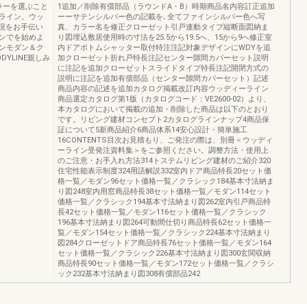
ラーを選ぶこと
1追加／削除有償部品（ラウンドA・B）時期商品名内容訂正追加
ライン。ウッ
ーーサテンシルバー色の記載を､全てファインシルバー色へ写
現をお手伝い
真、カラー名を修正クローゼット引戸連動タイプ縦断面図納ま
ンでを始めよ
り図埋込敷居使用時の寸法を25.5から19.5へ、15から9へ修正室
ンモダン＆ク
内ドアボトムシャッター取付特注注記対象デザインにWDYを追
YLINE親しみ
加クローゼット折れ戸特長注記センター隙間カバーセット説明
に注記を追加クローゼットスライドタイプ特長注記開閉方式の
説明に注記を追加有償部品（センター隙間カバーセット）記述
商品内容の記述を追加カタログ掲載改訂内容ウッディーライン
商品選定カタログ第1版（カタログコード：VE2600-02）より、
本カタログにおいて掲載の追加・削除した商品は以下のとおり
です。リビング建材コンセプト2カタログラインナップ4商品保
証について5新商品紹介6商品体系14安心設計・簡単施工
16CONTENTS目次お見積もり、ご発注の際は、別冊＜ウッディ
ーライン受発注資料集＞をご参照ください。調整方法・使用上
のご注意・お手入れ方法314トステムリビング建材のご紹介320
住宅性能表示制度324用語解説332室内ドア商品特長20セット価
格一覧／モダン96セット価格一覧／クラシック184基本寸法納ま
り図248室内用窓商品特長38セット価格一覧／モダン114セット
価格一覧／クラシック194基本寸法納まり図262室内引戸商品特
長42セット価格一覧／モダン116セット価格一覧／クラシック
196基本寸法納まり図264可動間仕切り商品特長62セット価格一
覧／モダン154セット価格一覧／クラシック224基本寸法納まり
図284クローゼットドア商品特長76セット価格一覧／モダン164
セット価格一覧／クラシック226基本寸法納まり図300玄関収納
商品特長90セット価格一覧／モダン172セット価格一覧／クラシ
ック232基本寸法納まり図308有償部品242