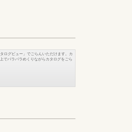
タログビュー」でごらんいただけます。カ
b上でパラパラめくりながらカタログをごら