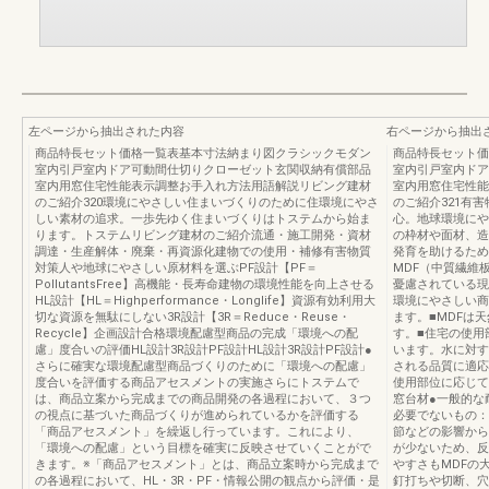
左ページから抽出された内容
右ページから抽出
商品特長セット価格一覧表基本寸法納まり図クラシックモダン
商品特長セット価
室内引戸室内ドア可動間仕切りクローゼット玄関収納有償部品
室内引戸室内ドア
室内用窓住宅性能表示調整お手入れ方法用語解説リビング建材
室内用窓住宅性能
のご紹介320環境にやさしい住まいづくりのために住環境にやさ
のご紹介321有
しい素材の追求。一歩先ゆく住まいづくりはトステムから始ま
心。地球環境にや
ります。トステムリビング建材のご紹介流通・施工開発・資材
の枠材や面材、造
調達・生産解体・廃棄・再資源化建物での使用・補修有害物質
発育を助けるため
対策人や地球にやさしい原材料を選ぶPF設計【PF＝
MDF（中質繊維
PollutantsFree】高機能・長寿命建物の環境性能を向上させる
憂慮されている現
HL設計【HL＝Highperformance・Longlife】資源有効利用大
環境にやさしい商
切な資源を無駄にしない3R設計【3R＝Reduce・Reuse・
ます。■MDFは
Recycle】企画設計合格環境配慮型商品の完成「環境への配
す。■住宅の使用
慮」度合いの評価HL設計3R設計PF設計HL設計3R設計PF設計●
います。水に対す
さらに確実な環境配慮型商品づくりのために「環境への配慮」
される品質に適応
度合いを評価する商品アセスメントの実施さらにトステムで
使用部位に応じて
は、商品立案から完成までの商品開発の各過程において、３つ
窓台材●一般的な
の視点に基づいた商品づくりが進められているかを評価する
必要でないもの：
「商品アセスメント」を繰返し行っています。これにより、
節などの影響から
「環境への配慮」という目標を確実に反映させていくことがで
が少ないため、反
きます。※「商品アセスメント」とは、商品立案時から完成まで
やすさもMDFの
の各過程において、HL・3R・PF・情報公開の観点から評価・是
釘打ちや切断、穴