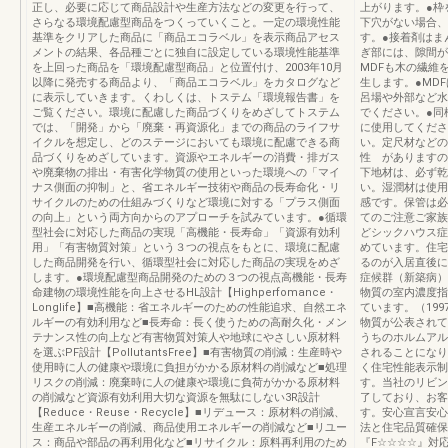
正し、必要に応じて商品設計や生産方法などの変更を行って、
上がります。●枠
さらなる環境配慮型商品をつくっていくこと。一定の環境性能
下穴がない場合、
基準をクリアした商品に「商品エコラベル」を表示商品アセス
す。●接着剤はま
メントの結果、各品種ごとに独自に設定している環境性能基準
ぎ部には、隙間が
を上回った商品を「環境配慮型商品」と位置付け、2003年10月
MDFも木の繊維
以降に発売する商品より、「商品エコラベル」をカタログなど
生します。●MD
に表示していきます。くわしくは、トステム「環境報告書」を
呂場や外部など水
ご覧ください。環境に配慮した商品づくりをめざしてトステム
でください。●同
では、「開発」から「廃棄・再資源化」までの商品のライフサ
に使用してくださ
イクルを想定し、どのステージにおいても環境に配慮できる商
い。定尺材などの
品づくりをめざしています。資源やエネルギーの消費・排ガス
性 がありますの
や廃棄物の排出・有害化学物質の使用といった環境への「マイ
下地材は、必ず乾
ナス側面の抑制」と、省エネルギー技術や商品の長寿命化・リ
い。湿潤材は使用
サイクルのための仕組みづくりなど環境に対する「プラス側面
感です。保管は必
の向上」という両方向からのアプローチを試みています。●循環
てのご注意ご家族
型社会に対応した商品の実現「高機能・長寿命」「資源有効利
どシックハウス症
用」「有害物質対策」という３つの視点をもとに、環境に配慮
めています。住宅
した商品開発を行い、循環型社会に対応した商品の実現をめざ
るのが入居直後に
します。●環境配慮型商品開発のための３つの視点高機能・長寿
症候群（新築病）
命建物の環境性能を向上させるHL設計【Highperfomance・
物質の室内濃度指
Longlife】■高機能：省エネルギーのための性能追求、自然エネ
ています。（199
ルギーの有効利用など■長寿命：長く使うための高耐久化・メン
物質が公表されて
テナンス性の向上など有害物質対策人や地球にやさしい原材料
うちのホルムアル
を選ぶPF設計【PollutantsFree】■有害物質の削減：生産時や
されることになり
使用時に人の健康や環境に負担がかかる原材料の削減など■処理
く住宅性能表示制
リスクの削減：廃棄時に人の健康や環境に負荷がかかる原材料
す。当社のリビン
の削減など資源有効利用大切な資源を無駄にしない3R設計
了しており、お客
【Reduce・Reuse・Recycle】■リデュース：原材料の削減、
す。安心宣言安心
生産エネルギーの削減、商品使用エネルギーの削減など■リユー
法と住宅品質確保
ス：商品や部品の再利用化など■リサイクル：原料再利用のため
『F☆☆☆☆』対