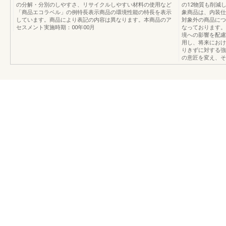
の分解・分別のしやすさ、リサイクルしやすい材料の使用など
の12物質も削減
「商品エコラベル」の例特長表示商品の環境性能の特長を表示
象商品は、内装仕
しています。商品により表記の内容は異なります。本商品のア
対象外の商品につ
セスメント実施時期：00年00月
なっております。
境への影響を配慮
用し、将来におけ
りきずに対する強
の意匠を変え、そ