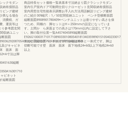
シックモダン
商品特長セット価格一覧表基本寸法納まり図クラシックモダン
収納有償部品
室内引戸室内ドア可動間仕切りクローゼット玄関収納有償部品
リビング建材
室内用窓住宅性能表示調整お手入れ方法用語解説リビング建材
少異なる場合
のご紹介309縮尺：1／50玄関収納ユニット ベンチ型横断面図
、消費税、ガ
縦断面図8908901780409※ベンチユニットは座りやすい高さを保
費、運賃等は
つため、同梱の 脚セットはH＝250mmの設定になっていま
まり参考図玄関
す。土間か ら床面までの高さは170mm以内に設定して下さ
玄関収納ユニッ
い。脚の取付位置一覧A4574045890縦断面図
2縦断面図
E926G1000317101710890330108054018134035989015105402330178021
89036292087054023301780850175018302290870A350350
木ねじ固定位置ベンチタイプの台輪は本体と一体式です。脚は
元及びキャビネ
切断可能です壁 面床 面床 面下地桟24×60以上下地桟24×60
 面床 面
以上
362※A寸法は脚
480451630縦断
0350A16301710
キャビネット
す縦断面図