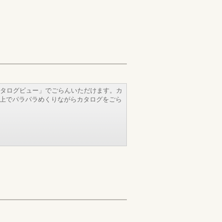
タログビュー」でごらんいただけます。カ
b上でパラパラめくりながらカタログをごら