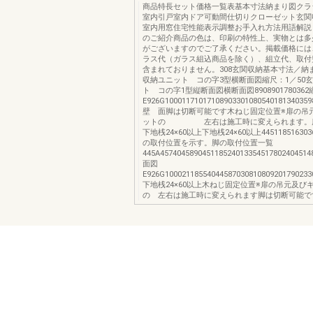
商品特長セット価格一覧表基本寸法納まり図クラ
室内引戸室内ドア可動間仕切りクローゼット玄関
室内用窓住宅性能表示調整お手入れ方法用語解説
のご紹介商品の色は、印刷の特性上、実物とは多
がございますのでご了承ください。掲載価格には
ラス代（ガラス組込商品を除く）、組立代、取付
含まれておりません。308玄関収納基本寸法／納
収納ユニット コの字3型横断面図縮尺：1／50
ト コの字1型縦断面図横断面図890890178036
E926G10001171017108903301080540181340359
壁 面脚は切断可能です木ねじ固定位置※扉の吊
ットの 左右は施工時に変えられます。床
下地桟24×60以上下地桟24×60以上44511851630
の取付位置を示す。脚の取付位置一覧
445A45740458904511852401335451780240451
面図
E926G10002118554044587030810809201790233
下地桟24×60以上木ねじ固定位置※扉の吊元及び
の 左右は施工時に変えられます脚は切断可能で