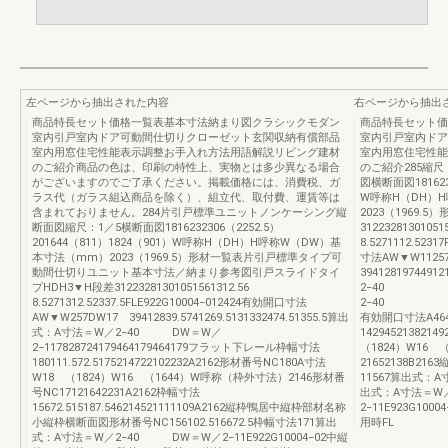
左ページから抽出された内容
右ページから抽出
商品特長セット価格一覧表基本寸法納まり図クラシックモダン
商品特長セット価
室内引戸室内ドア可動間仕切りクローゼット玄関収納有償部品
室内引戸室内ドア
室内用窓住宅性能表示調整お手入れ方法用語解説リビング建材
室内用窓住宅性能
のご紹介商品の色は、印刷の特性上、実物とは多少異なる場合
のご紹介285縮
がございますのでご了承ください。掲載価格には、消費税、ガ
図横断面図1816232
ラス代（ガラス組込商品を除く）、組立代、取付費、運賃等は
W呼称H（DH）
含まれておりません。284片引戸標準ユニットノンケーシング縦
2023（1969.
断面図縮尺：1／5横断面図1816232306（2252.5）
31223281301051
201644（811）1824（901）W呼称H（DH）H呼称W（DW）基
8.5271112.523
本寸法（mm）2023（1969.5）形材一覧表片引戸標準タイプ可
寸法AW▼W1125
動間仕切りユニット基本寸法／納まり参考図引戸スライドタイ
394128197449
プHDH3▼H段差31223281301051561312.56
2−40 DW
8.5271312.52337.5FLE922G10004−012424有効開口寸法
2−40 DW＝
AW▼W257DW17 39412839.5741269.5131332474.51355.5算出
有効開口寸法A46
式：A寸法＝W／2−40 DW＝W／
14294521382
2−117828724179464179464179フラット下レール枠幅寸法
（1824）W16
180111.572.5175214722102232A2162形材番号NC180A寸法
21652138B2
W18 （1824）W16 （1644）W呼称（枠外寸法）2146形材番
11567算出式
号NC17121642231A2162枠幅寸法
出式：A寸法＝
15672.515187.546214521111109A2162縦枠鴨居中縦枠部材名称
2−11E923G100
小縦枠横断面図形材番号NC156102.516672.5枠幅寸法171算出
用時FL
式：A寸法＝W／2−40 DW＝W／2−11E922G10004−02中縦