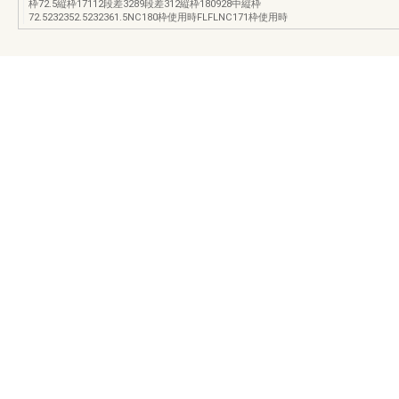
枠72.5縦枠17112段差3289段差312縦枠180928中縦枠
72.5232352.5232361.5NC180枠使用時FLFLNC171枠使用時