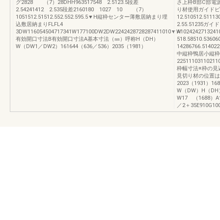
グ2828 （7）28DHH963517548 2.5123.5段差
さ上枠B部C部電
2.54241412 2.535段差2160180 1027 10 （7）
り材使用ガイドピ
1051512.51512.552.552.595.5▼H縦枠センター薄敷居納まり埋
12.510512.511
込敷居納まりFLFL4
2.55.51235
3DW116054504717341W177100DW2DW2242428728287411010▼W
A1024242713241
有効開口寸法B有効開口寸法A基本寸法（㎜）呼称H（DH）
518.58510.53
W（DW1／DW2）161644（636／536）2035（1981）
14286766.514022
中縦枠鴨居小縦枠
2251110311
枠幅寸法※枠の見
見切り材の位置は
2023（1931）1
W（DW）H（DH
W17 （1688）
／2＋35E910G10