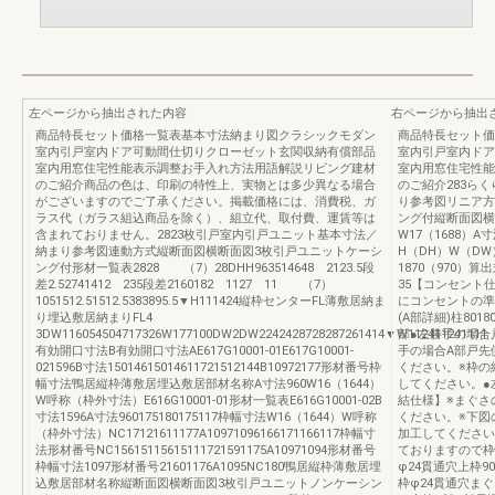
左ページから抽出された内容
右ページから抽出
商品特長セット価格一覧表基本寸法納まり図クラシックモダン
商品特長セット価
室内引戸室内ドア可動間仕切りクローゼット玄関収納有償部品
室内引戸室内ドア
室内用窓住宅性能表示調整お手入れ方法用語解説リビング建材
室内用窓住宅性能
のご紹介商品の色は、印刷の特性上、実物とは多少異なる場合
のご紹介283ら
がございますのでご了承ください。掲載価格には、消費税、ガ
り参考図リニア方
ラス代（ガラス組込商品を除く）、組立代、取付費、運賃等は
ング付縦断面図横
含まれておりません。2823枚引戸室内引戸ユニット基本寸法／
W17（1688）A
納まり参考図連動方式縦断面図横断面図3枚引戸ユニットケーシ
H（DH）W（DW）1
ング付形材一覧表2828 （7）28DHH963514648 2123.5段
1870（970
差2.52741412 235段差2160182 1127 11 （7）
35【コンセント
1051512.51512.5383895.5▼H111424縦枠センターFL薄敷居納ま
にコンセントの
り埋込敷居納まりFL4
(A部詳細)柱801
3DW116054504717326W177100DW2DW2242428728287261414▼W112411241111
部●左勝手の場合
有効開口寸法B有効開口寸法AE617G10001-01E617G10001-
手の場合A部戸先
021596B寸法15014615014611721512144B10972177形材番号枠
ください。※枠の
幅寸法鴨居縦枠薄敷居埋込敷居部材名称A寸法960W16（1644）
してください。●
W呼称（枠外寸法）E616G10001-01形材一覧表E616G10001-02B
結仕様】※まぐさの
寸法1596A寸法960175180175117枠幅寸法W16（1644）W呼称
ください。※下図
（枠外寸法）NC17121611177A10971096166171166117枠幅寸
加工してください
法形材番号NC15615115615111721591175A10971094形材番号
ておりますので枠
枠幅寸法1097形材番号21601176A1095NC180鴨居縦枠薄敷居埋
φ24貫通穴上枠9
込敷居部材名称縦断面図横断面図3枚引戸ユニットノンケーシン
枠φ24貫通穴まぐ