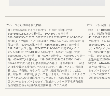
左ページから抽出された内容
右ページから抽出
床下収納2階600タイプ外枠寸法 616×616床開口寸法
縮尺：1／10全
606×60680.580.5フタ枠寸法 599×599フタ床寸法
ます。床断熱仕様1
587×5873030401520513022025.6305.6270.537D111-G1-003A1
40105349.227
階600タイプ縮尺：1／10304030152462.6427.525.637302051床
タ枠寸法 597.6
開口寸法 606×606外枠寸法 616×616880.50.5フタ枠寸法
585×585D190
599×599フタ床寸法 587×587D111-G1-001A1階900タイプ
プ）●600タイプA部
427.5304030152051300.50.5外枠寸法 616×919床開口寸法
法 606×606外
606×90988フタ枠寸法 451×599フタ枠寸法 451×599フタ床寸
寸法 599×59
法 439×587フタ床寸法 439×5872532246024.537D111-G1-
別途手配20228304
002A基本寸法／納まり参考図商品の色は、印刷の特性上、実物
枠寸法 616×61
とは多少異なる場合がございますのでご了承ください。掲載価
587×587補強材
格には、消費税、ガラス代（ガラス組込商品を除く）、組立
タイプパネルタイ
代、取付費、運賃等は含まれておりません。132ボックスタイプ
リビング建材のご
お手入れ方法特注対応品リビング建材のご紹介基本寸法納まり
発注書索引集成カ
図フレームタイプパネルタイプ集成カウンター床下収納有償部
品住宅性能表示用語解説発注書索引システム収納