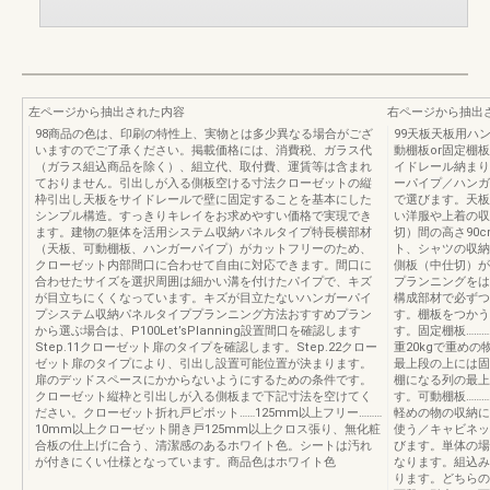
左ページから抽出された内容
右ページから抽出
98商品の色は、印刷の特性上、実物とは多少異なる場合がござ
99天板天板用ハ
いますのでご了承ください。掲載価格には、消費税、ガラス代
動棚板or固定棚
（ガラス組込商品を除く）、組立代、取付費、運賃等は含まれ
イドレール納まり
ておりません。引出しが入る側板空ける寸法クローゼットの縦
ーパイプ／ハンガ
枠引出し天板をサイドレールで壁に固定することを基本にした
で選びます。天板
シンプル構造。すっきりキレイをお求めやすい価格で実現でき
い洋服や上着の収
ます。建物の躯体を活用システム収納パネルタイプ特長横部材
切）間の高さ90
（天板、可動棚板、ハンガーパイプ）がカットフリーのため、
ト、シャツの収納
クローゼット内部間口に合わせて自由に対応できます。間口に
側板（中仕切）が
合わせたサイズを選択周囲は細かい溝を付けたパイプで、キズ
プランニングをは
が目立ちにくくなっています。キズが目立たないハンガーパイ
構成部材で必ずつ
プシステム収納パネルタイププランニング方法おすすめプラン
す。棚板をつかう
から選ぶ場合は、P100Let’sPlanning設置間口を確認します
す。固定棚板……
Step.11クローゼット扉のタイプを確認します。Step.22クロー
重20kgで重め
ゼット扉のタイプにより、引出し設置可能位置が決まります。
最上段の上には固
扉のデッドスペースにかからないようにするための条件です。
棚になる列の最上
クローゼット縦枠と引出しが入る側板まで下記寸法を空けてく
す。可動棚板………
ださい。クローゼット折れ戸ピボット……125mm以上フリー………
軽めの物の収納に
10mm以上クローゼット開き戸125mm以上クロス張り、無化粧
使う／キャビネッ
合板の仕上げに合う、清潔感のあるホワイト色。シートは汚れ
びます。単体の場
が付きにくい仕様となっています。商品色はホワイト色
なります。組込み
ります。どちらの