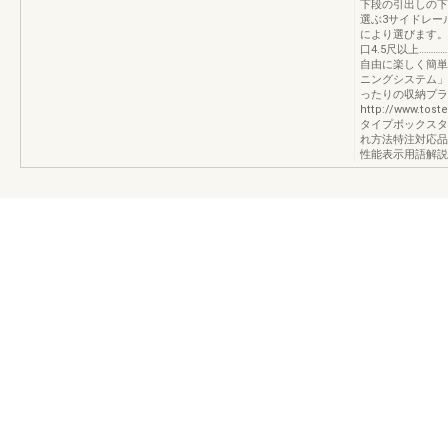
下段の引出しの下
選ぶ3サイドレー
により選びます。
口4.5尺以上……
自由に楽しく簡単
ニングシステム」
ったりの収納プラ
http://www.tos
タイプボックスタ
れ方法特注対応品
性能表示用語解説