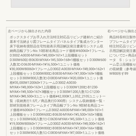
左ページから抽出された内容
右ページから抽出
ボックスタイプお手入れ方法特注対応品リビング建材のご紹介
商品特長特注製作範
基本寸法納まり図フレームタイプパネルタイプ集成カウンター
プフレームタイプ
床下収納有償部品住宅性能表示用語解説発注書索引システム収
特注対応品リビン
納商品幅プランNo.10部材名商品コード価格W60060×1フレーム
示用語解説発注書
D300Z-A0030-MYAK×1¥8,000×161×1上段棚板セット
について□＝商品
D300W600□-B0630-MYAK×1¥5,500×168×1棚板セットD300W600
ータ S：ショコ
入数3□-D0630-MYAK×1¥16,500×1ユニット価格
ーム②上段棚板セ
¥30,000W80060×1フレームD300Z-A0030-MYAK×1¥8,000×162×1
の収納量（参考値）
上段棚板セットD300W800□-B0830-MYAK×1¥7,000×169×1棚板
W800吊す89
セットD300W800入数3□-D0830-MYAK×1¥20,000×1ユニット価
格¥35,000W120060×1フレームD300Z-A0030-
MYAK×1¥8,000×163×1上段棚板セットD300W1200□-B1230-
MYAK×1¥8,500×167×3棚板セットD300W1200入数1□-C1230-
MYAK×3¥8,500×3ユニット価格¥42,000K1_L052_2105ユニット一
覧（収納奥行1.5尺／商品奥行D300用）システム収納価格一覧・
部材別規格表フレームタイプ商品幅プランNo.9部材名商品コー
ド価格W60060×1フレームD300Z-A0030-MYAK×1¥8,000×161×1
上段棚板セットD300W600□-B0630-MYAK×1¥5,500×165×1棚板
セットD300W600入数1□-C0630-MYAK×1¥5,500×1ユニット価格
¥19,000W80060×1フレームD300Z-A0030-MYAK×1¥8,000×162×1
上段棚板セットD300W800□-B0830-MYAK×1¥7,000×166×1棚板
セットD300W800入数1□-C0830-MYAK×1¥7,000×1ユニット価格