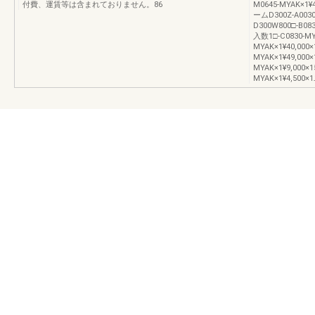
付費、運賃等は含まれておりません。86
M0645-MYAK×1
ームD300Z-A003
D300W800□-B08
入数1□-C0830-MY
MYAK×1¥40,000
MYAK×1¥49,000
MYAK×1¥9,000×
MYAK×1¥4,500×