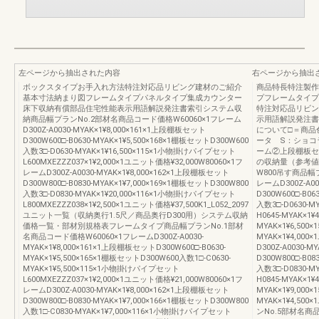
左ページから抽出された内容
右ページから抽出
ボックスタイプお手入れ方法特注対応品リビング建材のご紹介
商品特長特注製作範
基本寸法納まり図フレームタイプパネルタイプ集成カウンター
プフレームタイプ
床下収納有償部品住宅性能表示用語解説発注書索引システム収
特注対応品リビン
納商品幅プランNo.2部材名商品コード価格W60060×1フレーム
示用語解説発注書
D300Z-A0030-MYAK×1¥8,000×161×1上段棚板セット
について□＝商品
D300W600□-B0630-MYAK×1¥5,500×168×1棚板セットD300W600
ータ S：ショコ
入数3□-D0630-MYAK×1¥16,500×115×1小物掛けパイプセット
ーム②上段棚板セ
L600MXEZZZ037×1¥2,000×1ユニット価格¥32,000W80060×1フ
の収納量（参考値）
レームD300Z-A0030-MYAK×1¥8,000×162×1上段棚板セット
W800吊す商品幅
D300W800□-B0830-MYAK×1¥7,000×169×1棚板セットD300W800
レームD300Z-A00
入数3□-D0830-MYAK×1¥20,000×116×1小物掛けパイプセット
D300W600□-B06
L800MXEZZZ038×1¥2,500×1ユニット価格¥37,500K1_L052_2097
入数3□-D0630-M
ユニット一覧（収納奥行1.5尺／商品奥行D300用）システム収納
H0645-MYAK×1¥
価格一覧・部材別規格表フレームタイプ商品幅プランNo.1部材
MYAK×1¥6,500×
名商品コード価格W60060×1フレームD300Z-A0030-
MYAK×1¥4,000
MYAK×1¥8,000×161×1上段棚板セットD300W600□-B0630-
D300Z-A0030-
MYAK×1¥5,500×165×1棚板セットD300W600入数1□-C0630-
D300W800□-B08
MYAK×1¥5,500×115×1小物掛けパイプセット
入数3□-D0830-M
L600MXEZZZ037×1¥2,000×1ユニット価格¥21,000W80060×1フ
H0845-MYAK×1¥
レームD300Z-A0030-MYAK×1¥8,000×162×1上段棚板セット
MYAK×1¥9,000×
D300W800□-B0830-MYAK×1¥7,000×166×1棚板セットD300W800
MYAK×1¥4,500
入数1□-C0830-MYAK×1¥7,000×116×1小物掛けパイプセット
ンNo.5部材名商品コ