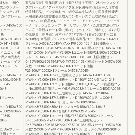
建材のご紹介
商品特長特注製作範囲納まり図P.52特注不可P.128ボックスタイ
成カウンター
プフレームタイプパネルタイプ床下収納有償部品お手入れ方法
引システム収
特注対応品リビング建材のご紹介基本寸法納まり図住宅性能表
32×1フレーム
示用語解説発注書索引集成カウンターシステム収納商品色記号
ット
について□＝商品色N：ニュートラル E：エッセン J：ジェラ
セットD450W600
ータ S：ショコラーデ R：リフレホワイトご注文方法①フレ
プレイケース
ーム②上段棚板セット③（棚板）（パイプ）（引出し）等●衣類
価格
の収納量（参考値）吊すパイプ1本約8∼19着W600約11∼26着
8,500×134×1
W800吊す商品幅プランNo.26部材名商品コード価格W60032×1
0×141×1棚板
フレームD450Z-A0045-MYAK×1¥8,500×133×1上段棚板セット
0×145×1ディス
D450W600□-B0645-MYAK×1¥6,500×137×1棚板セットD450W600
500×1ユニット価
入数1□-C0645-MYAK×1¥6,500×1ユニット価格¥21,500W80032×1
奥行2尺／商品奥行
フレームD450Z-A0045-MYAK×1¥8,500×134×1上段棚板セット
フレームタイプ
D450W800□-B0845-MYAK×1¥7,500×138×1棚板セットD450W800
2×1フレーム
入数1□-C0845-MYAK×1¥7,500×1ユニット価格
ット
¥23,500W120032×1フレームD450Z-A0045-
セットD450W600
MYAK×1¥8,500×135×1上段棚板セットD450W1200□-B1245-
600□-G0645-
MYAK×1¥9,000×139×1棚板セットD450W1200入数1□-C1245-
F0645-
MYAK×1¥9,000×1ユニット価格¥26,500K1_L052_2093商品幅プラ
645-
ンNo.25部材名商品コード価格W60032×1フレームD450Z-A0045-
MYAK×1¥8,500×133×1上段棚板セットD450W600□-B0645-
2×1フレーム
MYAK×1¥6,500×137×1棚板セットD450W600入数1□-C0645-
ット
MYAK×1¥6,500×146×3引出しD450W600□-G0645-
セットD450W800
MYAK×3¥33,500×356×1カウンターD450W600□-L0645-
800□-G0845-
MYAK×1¥6,500×158×1台輪D450W600□-M0645-
F0845-
MYAK×1¥4,000×1ユニット価格¥132,500W80032×1フレーム
845-
D450Z-A0045-MYAK×1¥8,500×134×1上段棚板セット
D450W800□-B0845-MYAK×1¥7,500×138×1棚板セットD450W800
2_2088●フレー
入数1□-C0845-MYAK×1¥7,500×147×3引出しD450W800□-G0845-
使用くださ
MYAK×3¥40,000×357×1カウンターD450W800□-L0845-