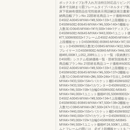
ボックスタイプお手入れ方法特注対応品リビング
基本寸法納まり図フレームタイプパネルタイプ集
床下収納有償部品住宅性能表示用語解説発注書索
納商品幅プランNo.22部材名商品コード価格W600
D450Z-A0045-MYAK×1¥8,500×133×1上段棚板セ
D450W600□-B0645-MYAK×1¥6,500×140×1棚板
入数3□-D0645-MYAK×1¥19,500×144×1ディス
D450W600□-N0645-MYAK×1¥43,000×1ユニット
¥77,500W80032×1フレームD450Z-A0045-MYAK×1¥
上段棚板セットD450W800□-B0845-MYAK×1¥7,50
セットD450W800入数3□-D0845-MYAK×1¥22,50
プレイケースD450W800□-N0845-MYAK×1¥46,
格¥85,000K1_L052_2089ユニット一覧（収納
D450用）システム収納価格一覧・部材別規格表
商品幅プランNo.21部材名商品コード価格W6003
D450Z-A0045-MYAK×1¥8,500×133×1上段棚板セ
D450W600□-B0645-MYAK×1¥6,500×137×2棚板
入数1□-C0645-MYAK×2¥6,500×246×1引出しD450W
MYAK×1¥33,500×154×1バスケット棚D450W600Z-
MYAK×1¥33,500×156×1カウンターD450W600□-L0
MYAK×1¥6,500×158×1台輪D450W600□-M0645-
MYAK×1¥4,000×1ユニット価格¥105,500W8003
D450Z-A0045-MYAK×1¥8,500×134×1上段棚板セ
D450W800□-B0845-MYAK×1¥7,500×138×2棚板
入数1□-C0845-MYAK×2¥7,500×247×1引出しD450W
MYAK×1¥40,000×155×1バスケット棚D450W800Z-
MYAK×1¥40,000×157×1カウンターD450W800□-L0
MYAK×1¥9,000×159×1台輪D450W800□-M0845-
MYAK×1¥4,500×1ユニット価格¥124,500K1_L05
ムとフレームの間には、必ず上段棚板セットをご