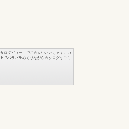
タログビュー」でごらんいただけます。カ
b上でパラパラめくりながらカタログをごら