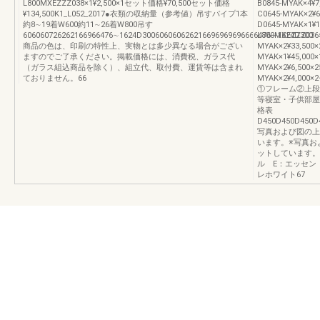
L800MXEZZZ038×1¥2,500×1セット価格¥70,500セット価格
B0845-MYAK×4
¥134,500K1_L052_2017●衣類の収納量（参考値）吊すパイプ1本
C0645-MYAK×2
約8∼19着W600約11∼26着W800吊す
D0645-MYAK×
606060726262166966476∼1624D300606060626216696969696666476∼1624D300
L800MXEZZZ036
商品の色は、印刷の特性上、実物とは多少異なる場合がござい
MYAK×2¥33,500
ますのでご了承ください。掲載価格には、消費税、ガラス代
MYAK×1¥45,000
（ガラス組込商品を除く）、組立代、取付費、運賃等は含まれ
MYAK×2¥6,500×
ておりません。66
MYAK×2¥4,000
①フレーム②上段
等寝室・子供部屋
格表
D450D450D450D4
写真および図の上
います。※写真お
ットしています。
ル E：エッセン
レホワイト67