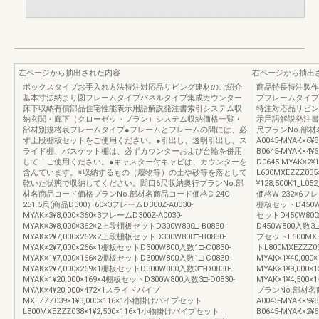
左ページから抽出された内容
右ページから抽出
ボックスタイプお手入れ方法特注対応品リビング建材のご紹介
商品特長特注製作範
基本寸法納まり図フレームタイプパネルタイプ集成カウンター
プフレームタイプ
床下収納有償部品住宅性能表示用語解説発注書索引システム収
特注対応品リビン
納玄関・廊下（クローゼットプラン）システム収納価格一覧・
示用語解説発注書
部材別規格表フレームタイプ●フレームとフレームの間には、必
尺プランNo.部材名
ず上段棚板セットをご使用ください。●引出し、透明引出し、ス
A0045-MYAK×6
ライド棚、バスケット棚は、必ずカウンターおよび台輪を併用
B0645-MYAK×4
して ご使用ください。●キャスター付キャビは、カウンターを
D0645-MYAK×
含んでいます。※収納するもの（履物等）の土や砂等を落として
L600MXEZZZ03
乾いた状態で収納してください。間口6尺収納奥行プランNo.部
¥128,500K1_
材名商品コード価格プランNo.部材名商品コード価格C-24C-
価格W-232×6フレー
251.5尺(商品D300）60×3フレームD300Z-A0030-
棚板セットD450W60
MYAK×3¥8,000×360×3フレームD300Z-A0030-
セットD450W800□
MYAK×3¥8,000×362×2上段棚板セットD300W800□-B0830-
D450W800入数3□
MYAK×2¥7,000×262×2上段棚板セットD300W800□-B0830-
プセットL600MXE
MYAK×2¥7,000×266×1棚板セットD300W800入数1□-C0830-
トL800MXEZZZ03
MYAK×1¥7,000×166×2棚板セットD300W800入数1□-C0830-
MYAK×1¥40,000
MYAK×2¥7,000×269×1棚板セットD300W800入数3□-D0830-
MYAK×1¥9,000×
MYAK×1¥20,000×169×4棚板セットD300W800入数3□-D0830-
MYAK×1¥4,500
MYAK×4¥20,000×472×1スライドパイプ
プランNo.部材名商
MXEZZZ039×1¥3,000×116×1小物掛けパイプセット
A0045-MYAK×9
L800MXEZZZ038×1¥2,500×116×1小物掛けパイプセット
B0645-MYAK×2