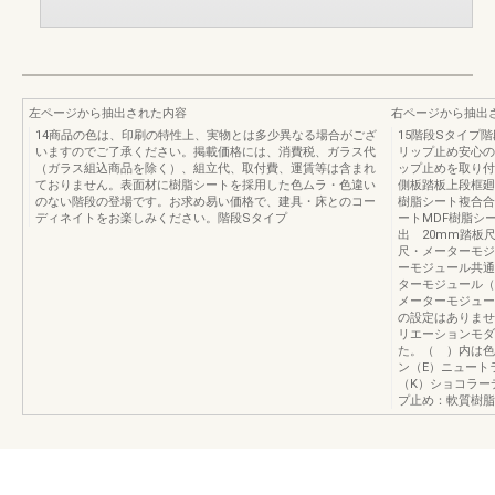
左ページから抽出された内容
右ページから抽出
14商品の色は、印刷の特性上、実物とは多少異なる場合がござ
15階段Sタイプ
いますのでご了承ください。掲載価格には、消費税、ガラス代
リップ止め安心の
（ガラス組込商品を除く）、組立代、取付費、運賃等は含まれ
ップ止めを取り付
ておりません。表面材に樹脂シートを採用した色ムラ・色違い
側板踏板上段框廻
のない階段の登場です。お求め易い価格で、建具・床とのコー
樹脂シート複合合
ディネイトをお楽しみください。階段Sタイプ
ートMDF樹脂シ
出 20mm踏板
尺・メーターモジュ
ーモジュール共通1000
ターモジュール（柱
メーターモジュール
の設定はありませ
リエーションモダ
た。（ ）内は色
ン（E）ニュート
（K）ショコラーデ
プ止め：軟質樹脂