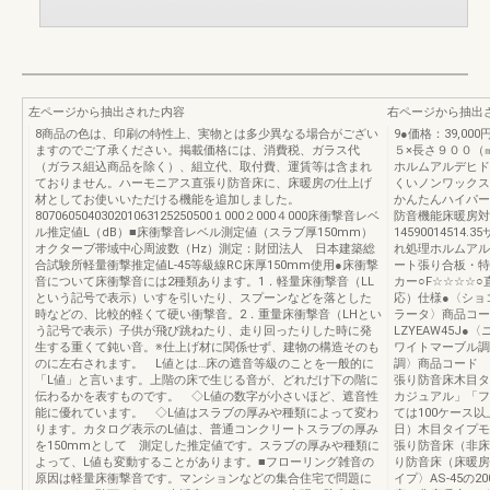
左ページから抽出された内容
右ページから抽出
8商品の色は、印刷の特性上、実物とは多少異なる場合がござい
9●価格：39,0
ますのでご了承ください。掲載価格には、消費税、ガラス代
５×長さ９００（
（ガラス組込商品を除く）、組立代、取付費、運賃等は含まれ
ホルムアルデヒド
ておりません。ハーモニアス直張り防音床に、床暖房の仕上げ
くいノンワックス
材としてお使いいただける機能を追加しました。
かんたんハイパー
807060504030201063125250500１000２000４000床衝撃音レベ
防音機能床暖房対
ル推定値L（dB）■床衝撃音レベル測定値（スラブ厚150mm）
1459001451
オクターブ帯域中心周波数（Hz）測定：財団法人 日本建築総
れ処理ホルムアルデ
合試験所軽量衝撃推定値L-45等級線RC床厚150mm使用●床衝撃
ート張り合板・特
音について床衝撃音には2種類あります。1．軽量床衝撃音（LL
カー○F☆☆☆☆
という記号で表示）いすを引いたり、スプーンなどを落とした
応）仕様●〈ショコ
時などの、比較的軽くて硬い衝撃音。2．重量床衝撃音（LHとい
ラータ〉商品コー
う記号で表示）子供が飛び跳ねたり、走り回ったりした時に発
LZYEAW45J●
生する重くて鈍い音。※仕上げ材に関係せず、建物の構造そのも
ワイトマーブル調〉
のに左右されます。 L値とは…床の遮音等級のことを一般的に
調〉商品コード LZ
「L値」と言います。上階の床で生じる音が、どれだけ下の階に
張り防音床木目タ
伝わるかを表すものです。 ◇L値の数字が小さいほど、遮音性
カジュアル」「フ
能に優れています。 ◇L値はスラブの厚みや種類によって変わ
ては100ケース
ります。カタログ表示のL値は、普通コンクリートスラブの厚み
日）木目タイプモダ
を150mmとして 測定した推定値です。スラブの厚みや種類に
張り防音床（非床
よって、L値も変動することがあります。■フローリング雑音の
り防音床（床暖房
原因は軽量床衝撃音です。マンションなどの集合住宅で問題に
イプ〉AS-45の