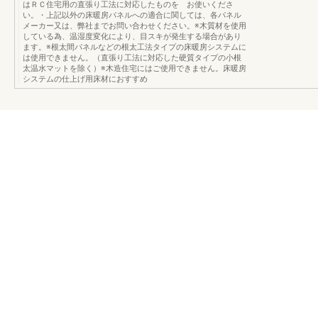
はＲＣ住宅用の直張り工法に対応したものを お使いくださ
い。・上記以外の床暖房パネルへの適合に関しては、各パネル
メーカー又は、弊社までお問い合わせください。※木質材を使用
している為、温湿度変化により、目スキが発生する場合があり
ます。※根太間パネルなどの根太工法タイプの床暖房システムに
は使用できません。（直張り工法に対応した硬質タイプの小根
太温水マットを除く）※木造住宅にはご使用できません。床暖房
システムの仕上げ用床材におすすめ