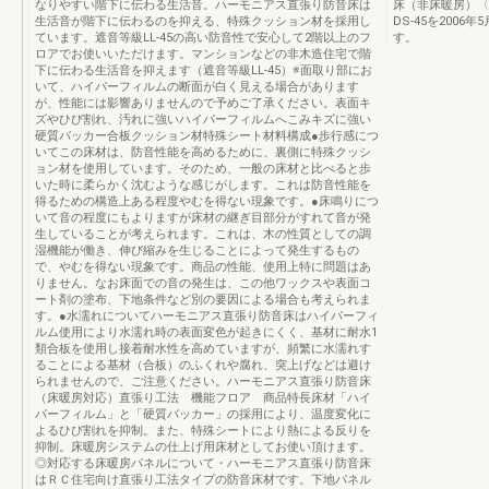
なりやすい階下に伝わる生活音。ハーモニアス直張り防音床は
床（非床暖房）〈
生活音が階下に伝わるのを抑える、特殊クッション材を採用し
DS-45を200
ています。遮音等級LL-45の高い防音性で安心して2階以上のフ
す。
ロアでお使いいただけます。マンションなどの非木造住宅で階
下に伝わる生活音を抑えます（遮音等級LL-45）※面取り部にお
いて、ハイパーフィルムの断面が白く見える場合があります
が、性能には影響ありませんので予めご了承ください。表面キ
ズやひび割れ、汚れに強いハイパーフィルムへこみキズに強い
硬質バッカー合板クッション材特殊シート材料構成●歩行感につ
いてこの床材は、防音性能を高めるために、裏側に特殊クッシ
ョン材を使用しています。そのため、一般の床材と比べると歩
いた時に柔らかく沈むような感じがします。これは防音性能を
得るための構造上ある程度やむを得ない現象です。●床鳴りにつ
いて音の程度にもよりますが床材の継ぎ目部分がすれて音が発
生していることが考えられます。これは、木の性質としての調
湿機能が働き、伸び縮みを生じることによって発生するもの
で、やむを得ない現象です。商品の性能、使用上特に問題はあ
りません。なお床面での音の発生は、この他ワックスや表面コ
ート剤の塗布、下地条件など別の要因による場合も考えられま
す。●水濡れについてハーモニアス直張り防音床はハイパーフィ
ルム使用により水濡れ時の表面変色が起きにくく、基材に耐水1
類合板を使用し接着耐水性を高めていますが、頻繁に水濡れす
ることによる基材（合板）のふくれや腐れ、突上げなどは避け
られませんので、ご注意ください。ハーモニアス直張り防音床
（床暖房対応）直張り工法 機能フロア 商品特長床材「ハイ
パーフィルム」と「硬質バッカー」の採用により、温度変化に
よるひび割れを抑制。また、特殊シートにより熱による反りを
抑制。床暖房システムの仕上げ用床材としてお使い頂けます。
◎対応する床暖房パネルについて・ハーモニアス直張り防音床
はＲＣ住宅向け直張り工法タイプの防音床材です。下地パネル