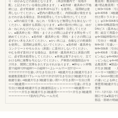
り・ゆがみなどの原因となります。（本説明書内で「現地手
敷居用〕敷居取付
配」と記されている場合は除きます。）●造作材・建具枠の下地
建/埋込敷居用〕
材には、必ず乾燥材（含水率20％以下）を使用し、湿潤材は使
じM3×102本
用しないでください。●壁内の通気が悪く、内部結露が発生する
φ4×409本〔4
おそれがある場合は、防水処理をしてから取付けしてくださ
付け用トラスタッ
い。●枠の組立て後、ねじれ・引張りなど無理な力を加えないで
じ）φ3.8×50
ください。破損する原因になります。●枠の取付け時には、ゆが
じM4×50鴨居取
み・ねじれなどのないように（特に中縦枠）注意してくださ
DNビス（皿木ねじ
い。●建具枠と柱・間柱・まぐさとの間には必ずすき間を作って
用〕組立て用皿小
納めてください。●造作材・建具枠と柱・間柱・まぐさの間には
φ4×50縦枠取付け
必ずかい木を入れてください。●かい木には、合板などの乾燥剤
〔引分け・4枚建
を使用し、湿潤材は使用しないでください。●造作材・建具枠を
M4×50〔引違
コンクリートやモルタル（床面）に直付けしないでください。
M4×506本〔
やむを得ず直付けする場合は、造作材・建具枠木口と床面の間
φ4×406本〔
に、必ず防水処理をしてください。●本体は落下させたり、立て
ピンねじφ4×4
かける時に衝撃を与えないでください。戸車部の樹脂部品がキ
ッピンねじφ4×
ズ付き、開閉に支障をきたすおそれがあります。■枠セット枠鴨
込敷居用〕■部品
居11縦枠12中縦枠1ー小縦枠1ー上レール11ー22112ーー
片引き2枚建 ・
111111111111引違い片引き引分け3・4枚建片引き2枚建片引き3
ペーサー1個開口
枚建敷居敷居11下レール1211131213片引き引分け3枚建片引き2
Ｈ＋5mm※開口
枚建引違い4枚建片引き3枚建引違い用1ー片引き用1ー引分け用
の違いによる枠と
ーー3枚建用ーーーー1ーーーー1ーーーーーーーー引違い片引き
厚壁用3枚建片引
引分け3枚建4枚建片引き2枚建部品セットーーーー4枚建用ーー
壁厚
ーー1ーー片引き3枚建片引き2枚建用ーーーー1ー片引き3枚建用
111∼121122∼13
ーーーーーーー1室内引戸Vレール方式
開口寸法●製品寸
部品・部材の明細