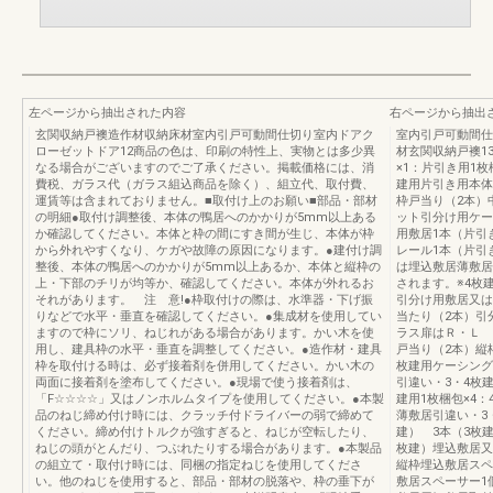
左ページから抽出された内容
右ページから抽出
玄関収納戸襖造作材収納床材室内引戸可動間仕切り室内ドアク
室内引戸可動間仕
ローゼットドア12商品の色は、印刷の特性上、実物とは多少異
材玄関収納戸襖1
なる場合がございますのでご了承ください。掲載価格には、消
×1：片引き用1枚
費税、ガラス代（ガラス組込商品を除く）、組立代、取付費、
建用片引き用本体
運賃等は含まれておりません。■取付け上のお願い■部品・部材
枠戸当り（2本）
の明細●取付け調整後、本体の鴨居へのかかりが5mm以上ある
ット引分け用ケー
か確認してください。本体と枠の間にすき間が生じ、本体が枠
用敷居1本（片引
から外れやすくなり、ケガや故障の原因になります。●建付け調
レール1本（片引
整後、本体の鴨居へのかかりが5mm以上あるか、本体と縦枠の
は埋込敷居薄敷居
上・下部のチリが均等か、確認してください。本体が外れるお
されます。※4枚
それがあります。 注 意!●枠取付けの際は、水準器・下げ振
引分け用敷居又は
りなどで水平・垂直を確認してください。●集成材を使用してい
当たり（2本）引
ますので枠にソリ、ねじれがある場合があります。かい木を使
ラス扉はＲ・Ｌ 
用し、建具枠の水平・垂直を調整してください。●造作材・建具
戸当り（2本）縦
枠を取付ける時は、必ず接着剤を併用してください。かい木の
枚建用ケーシング
両面に接着剤を塗布してください。●現場で使う接着剤は、
引違い・3・4枚建
「F☆☆☆☆」又はノンホルムタイプを使用してください。●本製
建用1枚梱包×4
品のねじ締め付け時には、クラッチ付ドライバーの弱で締めて
薄敷居引違い・3
ください。締め付けトルクが強すぎると、ねじが空転したり、
建） 3本（3枚
ねじの頭がとんだり、つぶれたりする場合があります。●本製品
枚建）埋込敷居又
の組立て・取付け時には、同梱の指定ねじを使用してくださ
縦枠埋込敷居スペ
い。他のねじを使用すると、部品・部材の脱落や、枠の垂下が
敷居スペーサー1