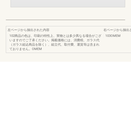
左ページから抽出された内容
右ページから抽出
102商品の色は、印刷の特性上、実物とは多少異なる場合がござ
103OMEM
いますのでご了承ください。掲載価格には、消費税、ガラス代
（ガラス組込商品を除く）、組立代、取付費、運賃等は含まれ
ておりません。OMEM