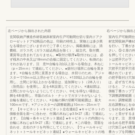
左ページから抽出された内容
右ページから抽出
玄関収納戸襖造作材収納床材室内引戸可動間仕切り室内ドアク
室内引戸可動間仕
ローゼットドア62商品の色は、印刷の特性上、実物とは多少異
材玄関収納戸襖63
なる場合がございますのでご了承ください。掲載価格には、消
を行い、丁番がき
費税、ガラス代（ガラス組込商品を除く）、組立代、取付費、
さい。⑤-2.扉
運賃等は含まれておりません。■取付け順序●取付けねじは、必
を押してください
ず桟木の中央又は18mmの合板に固定してください。転倒のお
トは把手穴が下、
それがあります。注 意!※台輪を2台以上並べる場合は、木ねじ
トールキャビネッ
（p＝25ｍｍ）で連結してください。●据付け場所に台輪を置き
穴把手穴把手穴④
ます。※台輪を土間に直置きする場合は、水切りのため、アジャ
梱されています。
スターで10ｍｍ以上浮かせてください。※1335以上の台輪を使
の把手取付け穴加
用し、土間に2/3以上かかる場合は、追加脚セット（2本入り）
は、必ず当て木を
（別売品）を使用し、足を4本設置してください。※連結部は、
けると、フィルム
土間にかからないようにしてください。やむを得ない場合は、
側板丁番カップ丁
脚を4本使用し、市販のボルト・ナットでガタツキがないよう、
下調整調整範囲（
台輪を連結してください。※台輪の脚の切断可能範囲は、最大
ｍｍ）調整範囲（
100ｍｍです。※アジャスターの調整範囲は10ｍｍ∼25ｍｍで
左右調整ねじをゆ
す。【キャビネット＋キャビネット左右連結】●キャビネットの
じをゆるめる●扉
側板全面を面一に合わせ、付属の木ねじφ3.5×27（黒）で連結し
ッ」と音がするま
ます。【台輪＋各キャビネット連結】●キャビネットの内側から
ります。注 意!
台輪に木ねじφ3.5×27（黒）で連結します。※この場合、背面を
ゆるめる把手扉取
合わせ、左右のチリを均等にしてください。【ウォールキャビ
け穴加工φ4.5
ネット＋トールキャビネット連結】●ウォールキャビネットの地
番カップを同梱の