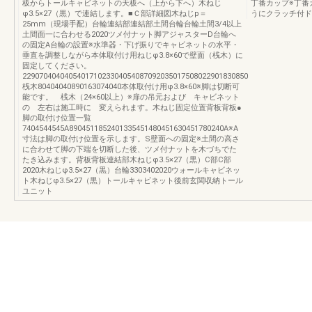
板からトールキャビネットの天板へ（上から下へ）木ねじ
丁番カップ※丁番
φ3.5×27（黒）で連結します。■Ｃ部詳細図木ねじp＝
うにクラッチ付ド
25mm（現場手配）台輪連結部連結部土間台輪台輪土間3/4以上
土間面一に合わせる2020ツメ付ナット脚アジャスターD台輪へ
の固定A台輪の設置※水準器・下げ振りでキャビネットの水平・
垂直を調整しながら本体取付け用ねじφ3.8×60で壁面（桟木）に
固定してください。
229070404040540171023304054087092035017508022901830850
桟木80404040890163074040本体取付け用φ3.8×60※脚は切断可
能です。 桟木（24×60以上）※扉の吊元および キャビネット
の 左右は施工時に 変えられます。木ねじ固定位置背板背板●
脚の取付け位置一覧
7404544545A8904511852401335451480451630451780240A※A
寸法は脚の取付け位置を示します。S壁面への固定※土間の高さ
に合わせて脚の下端を切断した後、ツメ付ナットを木づちでた
たき込みます。背板背板連結部木ねじφ3.5×27（黒）C部C部
2020木ねじφ3.5×27（黒）台輪3303402020ウォールキャビネッ
ト木ねじφ3.5×27（黒）トールキャビネット後前玄関収納トール
ユニット