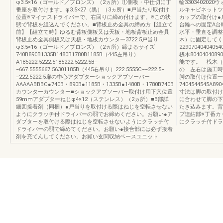
φ3.5×16（ゴールド／ブロンズ）（2ヵ所）①側板・中仕切に丁
輪330340202
番座を取付けます。φ3.5×27（黒）（3ヵ所）■戸当たり取付け
ルキャビネットツ
位置※マイナスドライバーで、右回りに締め付けます。※この状
カップの取付け●
態で背板を組込んでください。■背板止め金具の締め方【組立て
台輪への固定A台
前】【組立て時】ゆるむ背板側板又は天板・地板背板止め金具
水平・垂直を調整
背板止め金具側板又は天板・地板カウンター3722.5戸当り
木）に固定してく
φ3.5×16（ゴールド／ブロンズ）（2ヵ所）締まるサイズ
22907040404054
740B890B1335B1480B1780B1185B（445左吊り）
桟木804040408
A185222.5222.5185222.5222.5B−
能です。 桟木（
−667.5555667.56301185B（445右吊り）222.5555C−−222.5−
の 左右は施工時
−222.5222.5扉の中心アダプターショックアブソーバー
脚の取付け位置一
AAAAABBBC●740B・890B●1185B・1335B●1480B・1780B740B
7404544545A890
カウンターカウンター■ショックアブソーバー取付け用下穴位置
寸法は脚の取付け
59mmアダプターねじφ4×12（ステンレス）（2ヵ所）■B部詳
に合わせて脚の下
細図接着剤（同梱）●戸当りを取付ける際はねじを空転させない
たき込みます。背
ようにクラッチ付ドライバーの弱でお締めください。お願い●ア
プ連結部※丁番カ
ダプターを取付ける際はねじを空転させないようにクラッチ付
にクラッチ付ドラ
ドライバーの弱で締めてください。お願い●接合部には必ず接着
剤を充てんしてください。お願い玄関収納ベースユニット