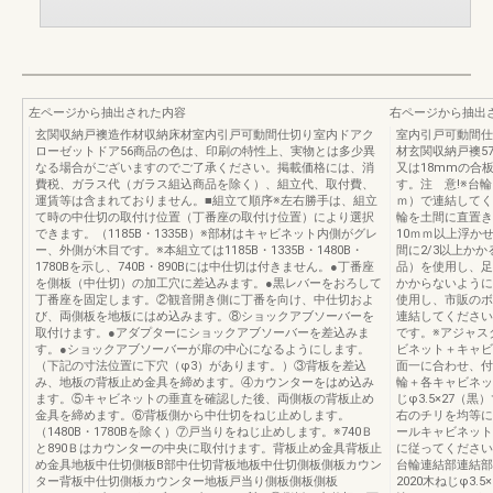
左ページから抽出された内容
右ページから抽出
玄関収納戸襖造作材収納床材室内引戸可動間仕切り室内ドアク
室内引戸可動間仕
ローゼットドア56商品の色は、印刷の特性上、実物とは多少異
材玄関収納戸襖5
なる場合がございますのでご了承ください。掲載価格には、消
又は18mmの合
費税、ガラス代（ガラス組込商品を除く）、組立代、取付費、
す。注 意!※台
運賃等は含まれておりません。■組立て順序※左右勝手は、組立
ｍ）で連結してく
て時の中仕切の取付け位置（丁番座の取付け位置）により選択
輪を土間に直置き
できます。（1185B・1335B）※部材はキャビネット内側がグレ
10ｍｍ以上浮か
ー、外側が木目です。※本組立ては1185B・1335B・1480B・
間に2/3以上か
1780Bを示し、740B・890Bには中仕切は付きません。●丁番座
品）を使用し、足
を側板（中仕切）の加工穴に差込みます。●黒レバーをおろして
かからないように
丁番座を固定します。②観音開き側に丁番を向け、中仕切およ
使用し、市販のボ
び、両側板を地板にはめ込みます。⑧ショックアブソーバーを
連結してください
取付けます。●アダプターにショックアブソーバーを差込みま
です。※アジャス
す。●ショックアブソーバーが扉の中心になるようにします。
ビネット＋キャビ
（下記の寸法位置に下穴（φ3）があります。）③背板を差込
面一に合わせ、付
み、地板の背板止め金具を締めます。④カウンターをはめ込み
輪＋各キャビネッ
ます。⑤キャビネットの垂直を確認した後、両側板の背板止め
じφ3.5×27
金具を締めます。⑥背板側から中仕切をねじ止めします。
右のチリを均等に
（1480B・1780Bを除く）⑦戸当りをねじ止めします。※740Ｂ
ールキャビネット
と890Ｂはカウンターの中央に取付けます。背板止め金具背板止
に従ってください
め金具地板中仕切側板B部中仕切背板地板中仕切側板側板カウン
台輪連結部連結部
ター背板中仕切側板カウンター地板戸当り側板側板側板
2020木ねじφ3.