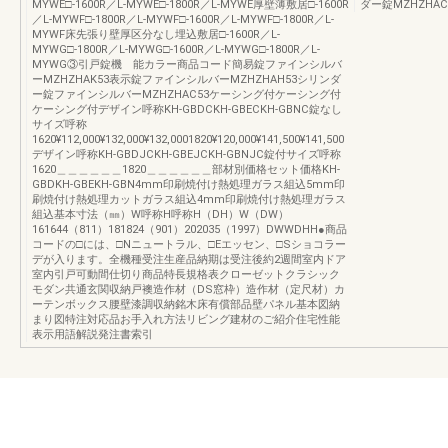
MYWE□-1600R／L-MYWE□-1800R／L-MYWE厚壁薄敷居□-1600R
ダー錠MZHZHAC53
／L-MYWF□-1800R／L-MYWF□-1600R／L-MYWF□-1800R／L-
MYWF床先張り壁厚区分なし埋込敷居□-1600R／L-
MYWG□-1800R／L-MYWG□-1600R／L-MYWG□-1800R／L-
MYWG③引戸錠機 能カラー商品コード簡易錠ファインシルバ
ーMZHZHAK53表示錠ファインシルバーMZHZHAH53シリンダ
ー錠ファインシルバーMZHZHAC53ケーシング付ケーシング付
ケーシング付デザイン呼称KH-GBDCKH-GBECKH-GBNC錠なし
サイズ呼称
1620¥112,000¥132,000¥132,0001820¥120,000¥141,500¥141,500
デザイン呼称KH-GBDJCKH-GBEJCKH-GBNJC錠付サイズ呼称
1620＿＿＿＿＿＿1820＿＿＿＿＿＿部材別価格セット価格KH-
GBDKH-GBEKH-GBN4mm印刷焼付け熱処理ガラス組込5mm印
刷焼付け熱処理カットガラス組込4mm印刷焼付け熱処理ガラス
組込基本寸法（㎜）W呼称H呼称H（DH）W（DW）
161644（811）181824（901）202035（1997）DWWDHH●商品
コードの□には、□Nニュートラル、□Eエッセン、□Sショコラー
デが入ります。全機種受注生産品納期は受注後約2週間室内ドア
室内引戸可動間仕切り商品特長規格表クローゼットクラシック
モダン共通玄関収納戸襖造作材（DS窓枠）造作材（定尺材）カ
ーテンボックス腰壁漆調収納銘木床有償部品壁パネル基本図納
まり図特注対応品お手入れ方法リビング建材のご紹介住宅性能
表示用語解説発注書索引