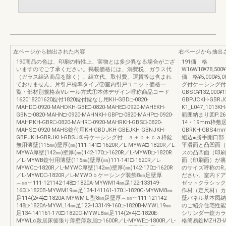
左ページから抽出された内容
右ページから抽出
190商品の色は、印刷の特性上、実物とは多少異なる場合がござ
191価 格
いますのでご了承ください。掲載価格には、消費税、ガラス代
W16W18¥78,500¥8
（ガラス組込商品を除く）、組立代、取付費、運賃等は含まれ
価 格¥5,000¥5,
ておりません。片引戸標準タイプ②室内引戸ユニット価格一
グ付ケーシング付KH
覧・部材別規格表Vレール方式①本体デザイン呼称商品コード
GBSC¥132,000¥13
162018201620錠付1820錠付錠なし用KH-GBD□-0820-
GBPJCKH-GB
MAHD□-0920-MAHDKH-GBE□-0820-MAHE□-0920-MAHEKH-
K1_L047_10
GBN□-0820-MAHN□-0920-MAHNKH-GBP□-0820-MAHP□-0920-
範囲納まり図P.26
MAHPKH-GBR□-0820-MAHR□-0920-MAHRKH-GBS□-0820-
14・19mm枠敷
MAHS□-0920-MAHS錠付用KH-GBDJKH-GBEJKH-GBNJKH-
GBRKH-GBS
GBPJKH-GBRJKH-GBSJ②枠ケーシング付 ａ＋ｂ＋ｃａ枠錠
組込●勝手開口部
無用薄壁(115㎜)壁厚(㎜)111-141□-1620R／L-MYWA□-1820R／L-
平滑面と凸凹面（
MYWA厚壁(142㎜)壁厚(㎜)142-170□-1620R／L-MYWB□-1820R
スの凸凹面（印刷
／L-MYWB錠付用薄壁(115㎜)壁厚(㎜)111-141□-1620R／L-
面（印刷面）が裏
MYWC□-1820R／L-MYWC厚壁(142㎜)壁厚(㎜)142-170□-1620R
のサイズ呼称のR
／L-MYWD□-1820R／L-MYWDｂケーシング装飾8㎜足壁厚
ださい。室内ドア
︵㎜︶111-121142-148□-1820A-MYWM14㎜足122-133149-
ゼットクラシック
160□-1820B-MYWM19㎜足134-141161-170□-1820C-MYWM8㎜
作材（定尺材）カ
足114(2×4)̶̶□-1820A-MYWMＬ型8㎜足壁厚︵㎜︶111-121142-
壁パネル基本図納
148□-1820A-MYWL14㎜足122-133149-160□-1820B-MYWL19㎜
のご紹介住宅性能
足134-141161-170□-1820C-MYWL8㎜足114(2×4)̶̶□-1820E-
シリンダー錠カ
MYWLc敷居床後張り薄壁薄敷居□-1600R／L-MYWE□-1800R／L-
格簡易錠MZHZHAK