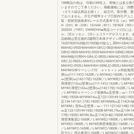
188商品の色は、印刷の特性上、実物とは多少異
いますのでご了承ください。掲載価格には、消費
（ガラス組込商品を除く）、組立代、取付費、運
ておりません。片引戸標準タイプ①室内引戸ユニ
覧・部材別規格表Vレール方式基本寸法（㎜）W
H（DH）W（DW）161644（811）181824（901
202035（1997）DWWDHH●商品コードの□に
ル、□Eエッセン、□Sショコラーデが入ります。
品納期は受注後約2週間①本体デザイン呼称商品
162018201620錠付1820錠付錠なし用KH-GBA□-08
MAHA□-0920-MAHAKH-GBC□-0820-MAHC□-092
GBH□-0820-MAHH□-0920-MAHHKH-GBM□-0820
MAHM錠付用KH-GBAJ□-0820J-MAHA□-0920J-M
GBCJ□-0820J-MAHC□-0920J-MAHCKH-GBHJ□-0
MAHH□-0920J-MAHHKH-GBMJ□-0820J-MAHM□-
MAHM②枠ケーシング付 ａ＋ｂ＋ｃａ枠錠無用薄
厚(㎜)111-141□-1620R／L-MYWA□-1820R／L-M
㎜)壁厚(㎜)142-170□-1620R／L-MYWB□-1820
用薄壁(115㎜)壁厚(㎜)111-141□-1620R／L-MYWC
MYWC厚壁(142㎜)壁厚(㎜)142-170□-1620R／L-M
／L-MYWDｂケーシング装飾8㎜足壁厚︵㎜︶111-12
148□-1820A-MYWM14㎜足122-133149-160□-18
足134-141161-170□-1820C-MYWM8㎜足114(2×4)̶̶
MYWMＬ型8㎜足壁厚︵㎜︶111-121142-148□-182
㎜足122-133149-160□-1820B-MYWL19㎜足134-14
170□-1820C-MYWL8㎜足114(2×4)̶̶□-1820E-
薄壁薄敷居□-1600R／L-MYWE□-1800R／L-MYWE□
MYWE□-1800R／L-MYWE厚壁薄敷居□-1600R／L-
／L-MYWF□-1600R／L-MYWF□-1800R／L-M
区分なし埋込敷居□-1600R／L-MYWG□-1800R／L