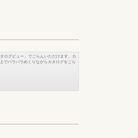
タログビュー」でごらんいただけます。カ
b上でパラパラめくりながらカタログをごら