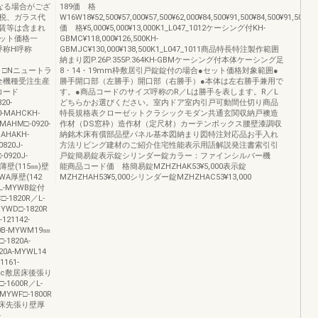
なる場合がござ
189価 格
税、ガラス代
W16W18¥52,500¥57,000¥57,500¥62,000¥84,500¥91,500¥84,500¥91,500¥56,
賃等は含まれ
価 格¥5,000¥5,000¥13,000K1_L047_1012ケーシング付KH-
ット価格一
GBMC¥118,000¥126,500KH-
呼称H呼称
GBMJC¥130,000¥138,500K1_L047_1011商品特長特注製作範囲
）
納まり図P.26P.355P.364KH-GBMケーシング付本体ケーシング足
は、□Nニュートラ
8・14・19mm枠敷居引戸錠錠付の場合●セット価格対象範囲●
全機種受注生産
勝手開口部（左勝手）開口部（右勝手）●本体は左右勝手兼用で
コード
す。●商品コードのサイズ呼称のR／Lは勝手を表します。R／L
20-
どちらかお選びください。室内ドア室内引戸可動間仕切り商品
0-MAHCKH-
特長規格表クローゼットクラシックモダン共通玄関収納戸襖造
-MAHM□-0920-
作材（DS窓枠）造作材（定尺材）カーテンボックス腰壁漆調収
AHAKH-
納銘木床有償部品壁パネル基本図納まり図特注対応品お手入れ
820J-
方法リビング建材のご紹介住宅性能表示用語解説発注書索引引
0920J-
戸錠簡易錠表示錠シリンダー錠カラー：ファインシルバー機
壁(115㎜)壁
能商品コード価 格簡易錠MZHZHAK53¥5,000表示錠
YWA厚壁(142
MZHZHAH53¥5,000シリンダー錠MZHZHAC53¥13,000
R／L-MYWB錠付
□-1820R／L-
YWD□-1820R
1142-
20B-MYWM19㎜
□-1820A-
0A-MYWL14
1161-
MYWLc敷居床後張り
-1600R／L-
MYWF□-1800R
YWF床先張り壁厚
-