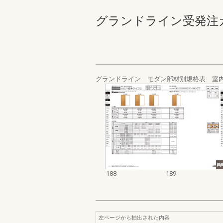
グランドライン受発注カタログ
グランドライン モダン部材別規格表 室
188
189
左ページから抽出された内容