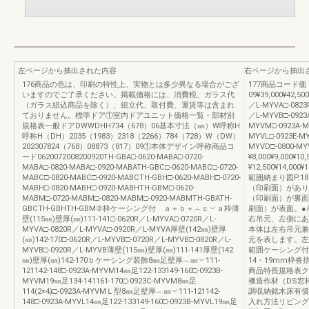
左ページから抽出された内容
右ページから抽出
176商品の色は、印刷の特性上、実物とは多少異なる場合がござ
177商品コード価 格
いますのでご了承ください。掲載価格には、消費税、ガラス代
09¥39,000¥42,500
（ガラス組込商品を除く）、組立代、取付費、運賃等は含まれ
／L-MYVA□-0823
ておりません。標準ドア①室内ドアユニット価格一覧・部材別
／L-MYVB□-0923
規格表一般ドアDWWDHH734（678）06基本寸法（㎜）W呼称H
MYVM□-0923A-M
呼称H（DH）2035（1983）2318（2266）784（728）W（DW）
MYVL□-0923E-MY
202307824（768）08873（817）09①本体デザイン呼称商品コ
MYVD□-0800-MY
ード0620072008200920TH-GBA□-0620-MABA□-0720-
¥8,000¥9,000¥1
MABA□-0820-MABA□-0920-MABATH-GBC□-0620-MABC□-0720-
¥12,500¥14,00
MABC□-0820-MABC□-0920-MABCTH-GBH□-0620-MABH□-0720-
範囲納まり図P.18
MABH□-0820-MABH□-0920-MABHTH-GBM□-0620-
（印刷面）があり
MABM□-0720-MABM□-0820-MABM□-0920-MABMTH-GBATH-
（印刷面）が裏面
GBCTH-GBHTH-GBM②枠ケーシング付 ａ＋ｂ＋︵ｃ︶ａ枠薄
刷面）が表面。●
壁(115㎜)壁厚(㎜)111-141□-0620R／L-MYVA□-0720R／L-
右吊元、左側にあ
MYVA□-0820R／L-MYVA□-0920R／L-MYVA厚壁(142㎜)壁厚
本体は左右吊元兼
(㎜)142-170□-0620R／L-MYVB□-0720R／L-MYVB□-0820R／L-
元を表します。左
MYVB□-0920R／L-MYVB薄壁(115㎜)壁厚(㎜)111-141厚壁(142
範囲ケーシング付
㎜)壁厚(㎜)142-170ｂケーシング装飾8㎜足壁厚︵㎜︶111-
14・19mm枠
121142-148□-0923A-MYVM14㎜足122-133149-160□-0923B-
商品特長規格表ク
MYVM19㎜足134-141161-170□-0923C-MYVM8㎜足
襖造作材（DS窓
114(2×4)̶̶□-0923A-MYVMＬ型8㎜足壁厚︵㎜︶111-121142-
調収納銘木床有償
148□-0923A-MYVL14㎜足122-133149-160□-0923B-MYVL19㎜足
入れ方法リビング