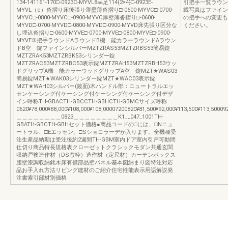
134-141161-170□-0923C-MYVL8㎜足114(2×4)̶̶□-0923E-
引把手一覧ラウン
MYVL（c）沓摺り床後張り薄壁薄沓摺り□-0600-MYVC□-0700-
載写真はファイン
MYVC□-0800-MYVC□-0900-MYVC厚壁薄沓摺り□-0600-
の把手への変更も
MYVD□-0700-MYVD□-0800-MYVD□-0900-MYVD床先張り区分な
ください。
し埋込沓摺り□-0600-MYVE□-0700-MYVE□-0800-MYVE□-0900-
MYVE③把手ラウンドAラウンドB機 能カラーラウンドAラウン
ドB空 錠ファインシルバーMZTZRAS53MZTZRBS53簡易錠
MZTZRAK53MZTZRBK53シリンダー錠
MZTZRAC53MZTZRBC53表示錠MZTZRAH53MZTZRBH53ウッ
ドグリップA機 能カラーウッドグリップA空 錠MZT★WAS03
簡易錠MZT★WAK03シリンダー錠MZT★WAC03表示錠
MZT★WAH03シルバー(鏡面)木ハンドル部：ニュートラルエッ
センケーシング付ケーシング付ケーシング付ケーシング付デザ
イン呼称TH-GBACTH-GBCCTH-GBHCTH-GBMCサイズ呼称
0620¥78,000¥88,000¥108,000¥108,00007200820¥81,500¥92,000¥113,500¥113,50009
＿＿＿＿＿＿＿＿0823＿＿＿＿＿＿＿＿K1_L047_1001TH-
GBATH-GBCTH-GBHセット価格●商品コードの□には、□Nニュ
ートラル、□Eエッセン、□Sショコラーデが入ります。全機種受
注生産品納期は受注後約2週間TH-GBM室内ドア室内引戸可動間
仕切り商品特長規格表クローゼットクラシックモダン共通玄関
収納戸襖造作材（DS窓枠）造作材（定尺材）カーテンボックス
腰壁漆調収納銘木床有償部品壁パネル基本図納まり図特注対応
品お手入れ方法リビング建材のご紹介住宅性能表示用語解説発
注書索引部材別価格