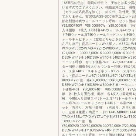
168商品の色は、印刷の特性上、実物とは多少異
いますのでご了承ください。掲載価格には、消費
（ガラス組込商品を除く）、組立代、取付費、運
ておりません。玄関収納GS-GCC基本ユニット
部材別規格表ウォールユニット呼称 セット価格
¥32,500740W ¥58,000890W ¥58,000棚板
入り棚板 1枚入り部材名445ウォール扉445ウ
ト740ウォール扉740ウォールキャビネット890ウ
ォールキャビネット（左右どちらかをお選び下さ
左吊り兼用）商品コード□-W445R／L-MBBC□-W44
W740-MBBC□-W740-MYZT□-W890-MBBC□-W8
¥21,500¥11,000¥43,000¥15,000¥43,000¥15,000
D359×W445×H540D359×W740×H540D359×W8
ユニット呼称 セット価格740B ¥73,500890B ¥
ター同梱／棚板4枚入りカウンター同梱／棚板4枚
ベース扉740ベースキャビネット890ベース扉89
ネット商品コード□-B740-MBBB□-B740-MYZT□-B8
B890-MYZT価 格¥36,000¥37,500¥36,000¥37,
D359×W740×H810D359×W890×H810トー
ト価格445T ¥50,000740T ¥86,000890T ¥9
板 各1枚入り固定棚、棚板 各1枚入り固定棚1
枚、小8枚入り部材名445トール扉445トールキャ
ール扉740トールキャビネット445トール扉890
ット（右吊り、左吊り兼用）（右吊り、左吊り兼
り、左吊り兼用）商品コード□-T445-MBBB□-T445-
T740-MBBB□-T740-MYZT□-T445-MBBB×2□-T89
T890B-MYZT価 格
¥30,000¥20,000¥60,000¥26,000¥30,000×2¥20,5
D359×W445×H1710D359×W740×H1710D359×W
ルミラーユニット呼称 セット価格445M ¥63,0