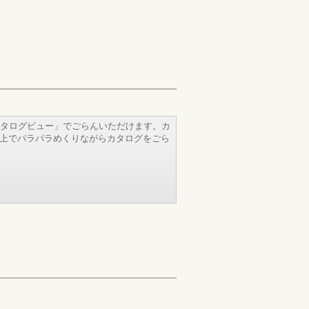
タログビュー」でごらんいただけます。カ
b上でパラパラめくりながらカタログをごら