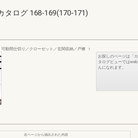
 168-169(170-171)
 可動間仕切り／クローゼット／玄関収納／戸襖
お探しのページは「カ
タログビューではwe
んになれます。
右ページから抽出された内容