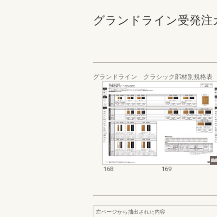
グランドライン受発注カタログ
グランドライン クラシック部材別規格表
168
169
左ページから抽出された内容