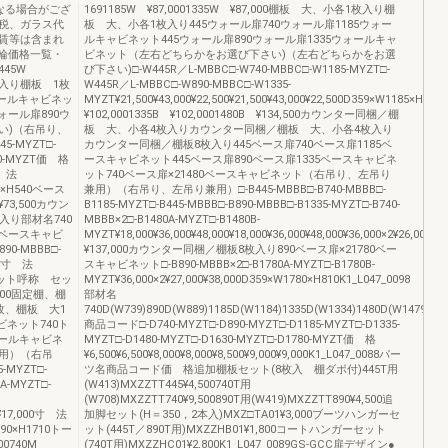
なる場合がござ
1691185W ¥87,0001335W ¥87,000棚板 大、小各1枚入り棚
税、ガラス代
板 大、小各1枚入り445ウォール扉740ウォール扉1185ウォー
賃等は含まれ
ルキャビネット445ウォール扉890ウォール扉1335ウォールキャ
台輪価格一覧・
ビネット（左右どちらかをお選び下さい)（左右どちらかをお選
445W
び下さい)□-W445R／L-MBBC□-W740-MBBC□-W1185-MYZT□-
 1枚入り棚板 1枚
W445R／L-MBBC□-W890-MBBC□-W1335-
ォールキャビネッ
MYZT¥21,500¥43,000¥22,500¥21,500¥43,000¥22,500D359×W1185×H5
ォール扉890ウ
¥102,0001335B ¥102,0001480B ¥134,500カウンター同梱／棚
い)（右吊り、
板 大、小各4枚入りカウンター同梱／棚板 大、小各4枚入り
5-MYZT□-
カウンター同梱／棚板8枚入り445ベース扉740ベース扉1185ベ
90-MYZT価 格
ースキャビネット445ベース扉890ベース扉1335ベースキャビネ
寸 法
ット740ベース扉×21480ベースキャビネット（右吊り、左吊り
90×H540ベース
兼用）（右吊り、左吊り兼用）□-B445-MBBB□-B740-MBBB□-
73,500カウン
B1185-MYZT□-B445-MBBB□-B890-MBBB□-B1335-MYZT□-B740-
入り部材名740
MBBB×2□-B1480A-MYZT□-B1480B-
0ベースキャビ
MYZT¥18,000¥36,000¥48,000¥18,000¥36,000¥48,000¥36,000×2¥26,0
90-MBBB□-
¥137,000カウンター同梱／棚板8枚入り890ベース扉×21780ベー
500寸 法
スキャビネット□-B890-MBBB×2□-B1780A-MYZT□-B1780B-
ルユニット呼称 セッ
MYZT¥36,000×2¥27,000¥38,000D359×W1780×H810K1_L047_0098
7,500固定棚、棚
部材名
枚、棚板 大1
740D(W739)890D(W889)1185D(W1184)1335D(W1334)1480D(W1479)16
ビネット740ト
商品コード□-D740-MYZT□-D890-MYZT□-D1185-MYZT□-D1335-
トールキャビネ
MYZT□-D1480-MYZT□-D1630-MYZT□-D1780-MYZT価 格
用）（右吊
¥6,500¥6,500¥8,000¥8,000¥8,500¥9,000¥9,000K1_L047_0088パー
MYZT□-
ツ名商品コード価 格追加棚板セット(8枚入 棚ダボ付)445T用
0A-MYZT□-
(W413)MXZZTT445¥4,500740T用
(W708)MXZZTT740¥9,500890T用(W419)MXZZTT890¥4,500追
00¥17,000寸 法
加脚セット(H＝350，2本入)MXZ□TA01¥3,000ブーツハンガーセ
890×H1710トー
ット(445T／890T用)MXZZHB01¥1,800コートハンガーセット
00740M
(740T用)MXZZHC01¥2,800K1_L047_0089GS-GCC扉デザイン●