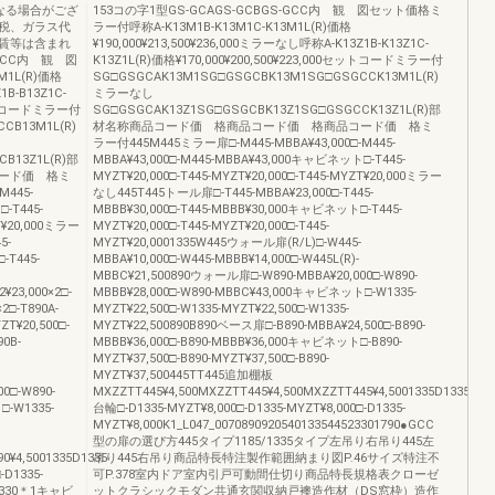
なる場合がござ
153コの字1型GS-GCAGS-GCBGS-GCC内 観 図セット価格ミ
税、ガラス代
ラー付呼称A-K13M1B-K13M1C-K13M1L(R)価格
賃等は含まれ
¥190,000¥213,500¥236,000ミラーなし呼称A-K13Z1B-K13Z1C-
GCC内 観 図
K13Z1L(R)価格¥170,000¥200,500¥223,000セットコードミラー付
M1L(R)価格
SG□GSGCAK13M1SG□GSGCBK13M1SG□GSGCCK13M1L(R)
1B-B13Z1C-
ミラーなし
0セットコードミラー付
SG□GSGCAK13Z1SG□GSGCBK13Z1SG□GSGCCK13Z1L(R)部
CB13M1L(R)
材名称商品コード価 格商品コード価 格商品コード価 格ミ
ラー付445M445ミラー扉□-M445-MBBA¥43,000□-M445-
B13Z1L(R)部
MBBA¥43,000□-M445-MBBA¥43,000キャビネット□-T445-
ード価 格ミ
MYZT¥20,000□-T445-MYZT¥20,000□-T445-MYZT¥20,000ミラー
M445-
なし445T445トール扉□-T445-MBBA¥23,000□-T445-
-T445-
MBBB¥30,000□-T445-MBBB¥30,000キャビネット□-T445-
ZT¥20,000ミラー
MYZT¥20,000□-T445-MYZT¥20,000□-T445-
5-
MYZT¥20,0001335W445ウォール扉(R/L)□-W445-
-T445-
MBBA¥10,000□-W445-MBBB¥14,000□-W445L(R)-
MBBC¥21,500890ウォール扉□-W890-MBBA¥20,000□-W890-
¥23,000×2□-
MBBB¥28,000□-W890-MBBC¥43,000キャビネット□-W1335-
2□-T890A-
MYZT¥22,500□-W1335-MYZT¥22,500□-W1335-
ZT¥20,500□-
MYZT¥22,500890B890ベース扉□-B890-MBBA¥24,500□-B890-
90B-
MBBB¥36,000□-B890-MBBB¥36,000キャビネット□-B890-
MYZT¥37,500□-B890-MYZT¥37,500□-B890-
MYZT¥37,500445TT445追加棚板
0□-W890-
MXZZTT445¥4,500MXZZTT445¥4,500MXZZTT445¥4,5001335D1335
□-W1335-
台輪□-D1335-MYZT¥8,000□-D1335-MYZT¥8,000□-D1335-
MYZT¥8,000K1_L047_0070890920540133544523301790●GCC
型の扉の選び方445タイプ1185/1335タイプ左吊り右吊り445左
0¥4,5001335D1335
吊り445右吊り商品特長特注製作範囲納まり図P.46サイズ特注不
-D1335-
可P.378室内ドア室内引戸可動間仕切り商品特長規格表クローゼ
452330＊1キャビ
ットクラシックモダン共通玄関収納戸襖造作材（DS窓枠）造作