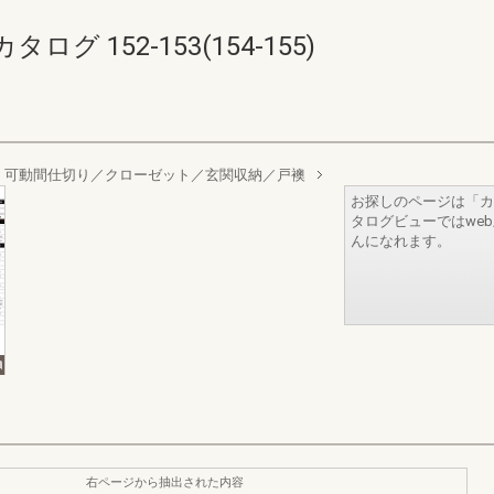
 152-153(154-155)
 可動間仕切り／クローゼット／玄関収納／戸襖
お探しのページは「カ
タログビューではwe
んになれます。
右ページから抽出された内容