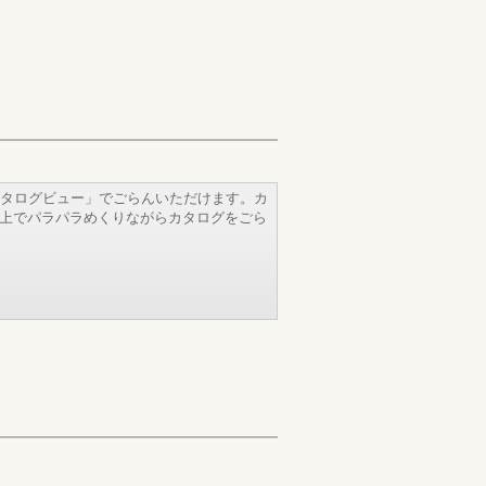
タログビュー」でごらんいただけます。カ
b上でパラパラめくりながらカタログをごら