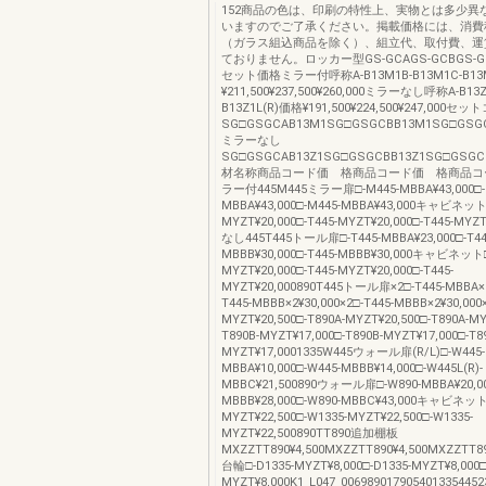
152商品の色は、印刷の特性上、実物とは多少異
いますのでご了承ください。掲載価格には、消費
（ガラス組込商品を除く）、組立代、取付費、運
ておりません。ロッカー型GS-GCAGS-GCBGS-
セット価格ミラー付呼称A-B13M1B-B13M1C-B13
¥211,500¥237,500¥260,000ミラーなし呼称A-B13Z
B13Z1L(R)価格¥191,500¥224,500¥247,00
SG□GSGCAB13M1SG□GSGCBB13M1SG□GSGC
ミラーなし
SG□GSGCAB13Z1SG□GSGCBB13Z1SG□GSGCC
材名称商品コード価 格商品コード価 格商品コ
ラー付445M445ミラー扉□-M445-MBBA¥43,000□-
MBBA¥43,000□-M445-MBBA¥43,000キャビネット□
MYZT¥20,000□-T445-MYZT¥20,000□-T445-MY
なし445T445トール扉□-T445-MBBA¥23,000□-T44
MBBB¥30,000□-T445-MBBB¥30,000キャビネット□
MYZT¥20,000□-T445-MYZT¥20,000□-T445-
MYZT¥20,000890T445トール扉×2□-T445-MBBA×2
T445-MBBB×2¥30,000×2□-T445-MBBB×2¥30,000×
MYZT¥20,500□-T890A-MYZT¥20,500□-T890A-MY
T890B-MYZT¥17,000□-T890B-MYZT¥17,000□-T8
MYZT¥17,0001335W445ウォール扉(R/L)□-W445-
MBBA¥10,000□-W445-MBBB¥14,000□-W445L(R)-
MBBC¥21,500890ウォール扉□-W890-MBBA¥20,00
MBBB¥28,000□-W890-MBBC¥43,000キャビネット
MYZT¥22,500□-W1335-MYZT¥22,500□-W1335-
MYZT¥22,500890TT890追加棚板
MXZZTT890¥4,500MXZZTT890¥4,500MXZZTT89
台輪□-D1335-MYZT¥8,000□-D1335-MYZT¥8,000□
MYZT¥8,000K1_L047_0069890179054013354