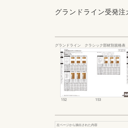
グランドライン受発注カタログ
グランドライン クラシック部材別規格表
152
153
左ページから抽出された内容