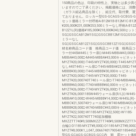
150商品の色は、印刷の特性上、実物とは多少異
いますのでご了承ください。掲載価格には、消費
（ガラス組込商品を除く）、組立代、取付費、運
ておりません。ロッカー型GS-GCAGS-GCBGS-
セット価格ミラー付呼称A-B12M1B-B12M1C-B12
¥205,000¥231,000¥253,500ミラーなし呼称A-B12Z
B12Z1L(R)価格¥185,000¥218,000¥240,50
SG□GSGCAB12M1SG□GSGCBB12M1SG□GSGC
ミラーなし
SG□GSGCAB12Z1SG□GSGCBB12Z1SG□GSGCC
材名称商品コード価 格商品コード価 格商品コ
ラー付445M445ミラー扉□-M445-MBBA¥43,000□-
MBBA¥43,000□-M445-MBBA¥43,000キャビネット□
MYZT¥20,000□-T445-MYZT¥20,000□-T445-MY
なし445T445トール扉□-T445-MBBA¥23,000□-T44
MBBB¥30,000□-T445-MBBB¥30,000キャビネット□
MYZT¥20,000□-T445-MYZT¥20,000□-T445-
MYZT¥20,000740T740トール扉□-T740-MBBA¥46,0
MBBB¥60,000□-T740-MBBB¥60,000キャビネット□
MYZT¥26,000□-T740-MYZT¥26,000□-T740-
MYZT¥26,0001185W445ウォール扉(R/L)□-W445-
MBBA¥10,000□-W445-MBBB¥14,000□-W445L(R)-
MBBC¥21,500740ウォール扉□-W740-MBBA¥20,00
MBBB¥28,000□-W740-MBBC¥43,000キャビネット
MYZT¥22,500□-W1185-MYZT¥22,500□-W1185-
MYZT¥22,500740TT740追加棚板
MXZZTT740¥9,500MXZZTT740¥9,500MXZZTT74
台輪□-D1185-MYZT¥8,000□-D1185-MYZT¥8,000□
MYZT¥8,000K1_L047_0066740179054011854
型GS-GCAGS-GCBGS-GCC内 観 図セット