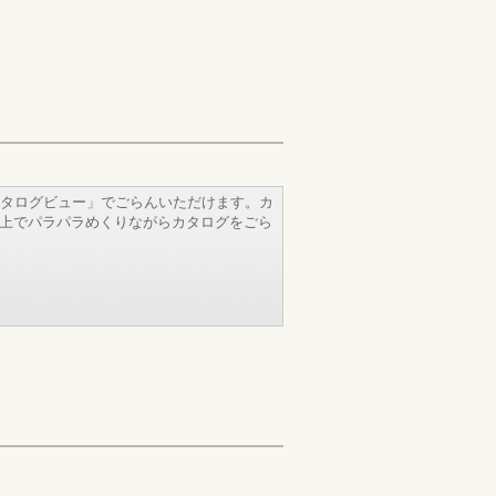
タログビュー」でごらんいただけます。カ
b上でパラパラめくりながらカタログをごら