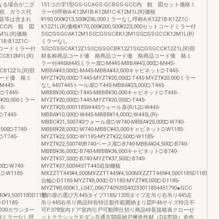
なる場合がござ
151コの字1型GS-GCAGS-GCBGS-GCC内 観 図セット価格ミ
税、ガラス代
ラー付呼称A-K12M1B-K12M1C-K12M1L(R)価格
賃等は含まれ
¥190,000¥213,500¥236,000ミラーなし呼称A-K12Z1B-K12Z1C-
GCC内 観 図
K12Z1L(R)価格¥170,000¥200,500¥223,000セットコードミラー付
M1L(R)価格
SG□GSGCAK12M1SG□GSGCBK12M1SG□GSGCCK12M1L(R)
1B-B12Z1C-
ミラーなし
0セットコードミラー付
SG□GSGCAK12Z1SG□GSGCBK12Z1SG□GSGCCK12Z1L(R)部
CB12M1L(R)
材名称商品コード価 格商品コード価 格商品コード価 格ミ
ラー付445M445ミラー扉□-M445-MBBA¥43,000□-M445-
B12Z1L(R)部
MBBA¥43,000□-M445-MBBA¥43,000キャビネット□-T445-
ード価 格ミ
MYZT¥20,000□-T445-MYZT¥20,000□-T445-MYZT¥20,000ミラー
M445-
なし445T445トール扉□-T445-MBBA¥23,000□-T445-
-T445-
MBBB¥30,000□-T445-MBBB¥30,000キャビネット□-T445-
ZT¥20,000ミラー
MYZT¥20,000□-T445-MYZT¥20,000□-T445-
5-
MYZT¥20,0001185W445ウォール扉(R/L)□-W445-
-T445-
MBBA¥10,000□-W445-MBBB¥14,000□-W445L(R)-
MBBC¥21,500740ウォール扉□-W740-MBBA¥20,000□-W740-
00□-T740-
MBBB¥28,000□-W740-MBBC¥43,000キャビネット□-W1185-
-T740-
MYZT¥22,500□-W1185-MYZT¥22,500□-W1185-
MYZT¥22,500740B740ベース扉□-B740-MBBA¥24,500□-B740-
MBBB¥36,000□-B740-MBBB¥36,000キャビネット□-B740-
MYZT¥37,500□-B740-MYZT¥37,500□-B740-
0□-W740-
MYZT¥37,500445TT445追加棚板
□-W1185-
MXZZTT445¥4,500MXZZTT445¥4,500MXZZTT445¥4,5001185D1185
台輪□-D1185-MYZT¥8,000□-D1185-MYZT¥8,000□-D1185-
MYZT¥8,000K1_L047_0067740920540233011854451790●GCC
0¥9,5001185D1185
型の扉の選び方445タイプ1185/1335タイプ左吊り右吊り445左
-D1185-
吊り445右吊り商品特長特注製作範囲納まり図P.46サイズ特注不
452330カウンター
可P.378室内ドア室内引戸可動間仕切り商品特長規格表クローゼ
価格ミラーなし呼
ットクラシックモダン共通玄関収納戸襖造作材（DS窓枠）造作