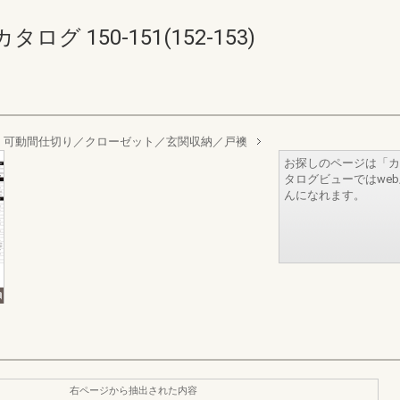
 150-151(152-153)
 可動間仕切り／クローゼット／玄関収納／戸襖
お探しのページは「カ
タログビューではwe
んになれます。
右ページから抽出された内容