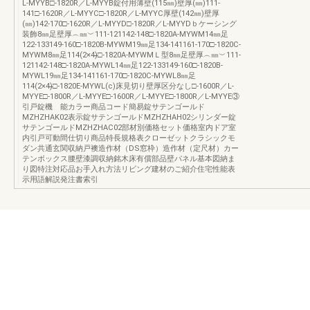
L-MYYB□-1820R／L-MYYB錠付用薄壁(115㎜)壁厚(㎜)111-
141□-1620R／L-MYYC□-1820R／L-MYYC厚壁(142㎜)壁厚
(㎜)142-170□-1620R／L-MYYD□-1820R／L-MYYDｂケーシング
装飾8㎜足壁厚︵㎜︶111-121142-148□-1820A-MYWM14㎜足
122-133149-160□-1820B-MYWM19㎜足134-141161-170□-1820C-
MYWM8㎜足114(2×4)̶̶□-1820A-MYWMＬ型8㎜足壁厚︵㎜︶111-
121142-148□-1820A-MYWL14㎜足122-133149-160□-1820B-
MYWL19㎜足134-141161-170□-1820C-MYWL8㎜足
114(2×4)̶̶□-1820E-MYWL(c)床見切り壁厚区分なし□-1600R／L-
MYYE□-1800R／L-MYYE□-1600R／L-MYYE□-1800R／L-MYYE③
引戸錠機 能カラー商品コード簡易錠サテンゴールド
MZHZHAK02表示錠サテンゴールドMZHZHAH02シリンダー錠
サテンゴールドMZHZHAC02部材別価格セット価格室内ドア室
内引戸可動間仕切り商品特長規格表クローゼットクラシックモ
ダン共通玄関収納戸襖造作材（DS窓枠）造作材（定尺材）カー
テンボックス腰壁漆調収納銘木床有償部品壁パネル基本図納ま
り図特注対応品お手入れ方法リビング建材のご紹介住宅性能表
示用語解説発注書索引