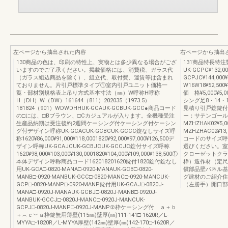
左ページから抽出された内容
右ページから抽出
130商品の色は、印刷の特性上、実物とは多少異なる場合がござ
131商品特長特注製
いますのでご了承ください。掲載価格には、消費税、ガラス代
UK-GCPC¥132,00
（ガラス組込商品を除く）、組立代、取付費、運賃等は含まれ
GCPJC¥144,000
ておりません。片引戸標準タイプ①室内引戸ユニット価格一
W16W18¥52,500¥57
覧・部材別規格表上吊り方式基本寸法（㎜）W呼称H呼称
価 格¥5,000¥5,
H（DH）W（DW）161644（811）202035（1973.5）
シング足8・14
181824（901）WDWDHHUK-GCAUK-GCBUK-GCC●商品コード
見積り引戸錠錠付
の□には、□Bブラウン、□Cカジュアルが入ります。全機種受注
ー：サテンゴール
生産品納期は受注後約2週間ケーシング付ケーシング付ケーシン
MZHZHAK02¥5
グ付デザイン呼称UK-GCACUK-GCBCUK-GCCC錠なしサイズ呼
MZHZHAC02¥
称1620¥86,000¥91,000¥118,0001820¥92,000¥97,000¥126,500デ
コードのサイズ呼
ザイン呼称UK-GCAJCUK-GCBJCUK-GCCJC錠付サイズ呼称
選びください。室
1620¥98,000¥103,000¥130,0001820¥104,000¥109,000¥138,500①
クローゼットクラ
本体デザイン呼称商品コード162018201620錠付1820錠付錠なし
枠）造作材（定尺
用UK-GCA□-0820-MANA□-0920-MANAUK-GCB□-0820-
償部品壁パネル基
MANB□-0920-MANBUK-GCC□-0820-MANC□-0920-MANCUK-
グ建材のご紹介住
GCP□-0820-MANP□-0920-MANP錠付用UK-GCAJ□-0820J-
（左勝手）開口部
MANA□-0920J-MANAUK-GCBJ□-0820J-MANB□-0920J-
MANBUK-GCCJ□-0820J-MANC□-0920J-MANCUK-
GCPJ□-0820J-MANP□-0920J-MANP②枠ケーシング付 ａ＋ｂ
＋︵ｃ︶ａ枠錠無用薄壁(115㎜)壁厚(㎜)111-141□-1620R／L-
MYYA□-1820R／L-MYYA厚壁(142㎜)壁厚(㎜)142-170□-1620R／