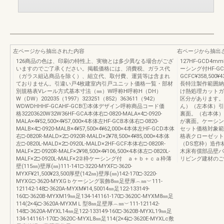
左ページから抽出された内容
右ページから抽出
126商品の色は、印刷の特性上、実物とは多少異なる場合がござ
127HF-GCD
いますのでご了承ください。掲載価格には、消費税、ガラス代
ーシング付HF-GC
（ガラス組込商品を除く）、組立代、取付費、運賃等は含まれ
GCFC¥358,500¥4
ておりません。引違い戸4枚建室内引戸ユニット価格一覧・部材
長特注製作範囲納まり
別規格表Vレール方式基本寸法（㎜）W呼称H呼称H（DH）
け熱処理カットガ
W（DW）202035（1997）323251（852）363611（942）
区分があります。
WDWDHHHF-GCAHF-GCB①本体デザイン呼称商品コード価
ん）（左本体）引
格32203620W32W36HF-GCA本体右□-0820-MALA×4□-0920-
裏面。（右本体）
MALA×4¥52,500×4¥57,000×4本体左HF-GCB本体右□-0820-
が裏面。ケーシン
MALB×4□-0920-MALB×4¥57,500×4¥62,000×4本体左HF-GCD本体
セット価格対象範
右□-0820R-MALD×2□-0920R-MALD×2¥78,500×4¥85,000×4本体
格表クローゼット
左□-0820L-MALD×2□-0920L-MALD×2HF-GCF本体右□-0820R-
（DS窓枠）造作
MALF×2□-0920R-MALF×2¥98,500×4¥106,500×4本体左□-0820L-
木床有償部品壁パ
MALF×2□-0920L-MALF×2②枠ケーシング付 ａ＋ｂ＋ｃａ枠薄
リビング建材のご
壁(115㎜)壁厚(㎜)111-141□-3220-MYXF□-3620-
MYXF¥21,500¥23,500厚壁(142㎜)壁厚(㎜)142-170□-3220-
MYXG□-3620-MYXGｂケーシング装飾8㎜足壁厚︵㎜︶111-
121142-148□-3620A-MYXM¥14,50014㎜足122-133149-
160□-3620B-MYXM19㎜足134-141161-170□-3620C-MYXM8㎜足
114(2×4)̶̶□-3620A-MYXMＬ型8㎜足壁厚︵㎜︶111-121142-
148□-3620A-MYXL14㎜足122-133149-160□-3620B-MYXL19㎜足
134-141161-170□-3620C-MYXL8㎜足114(2×4)̶̶□-3620E-MYXLc敷