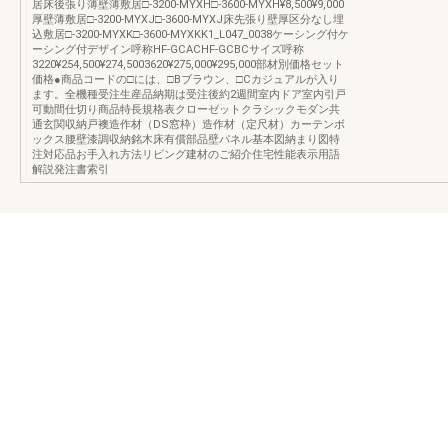
居床後張り薄壁薄敷居□-3200-MYXH□-3600-MYXH¥8,500¥9,000
厚壁薄敷居□-3200-MYXJ□-3600-MYXJ床先張り壁厚区分なし埋
込敷居□-3200-MYXK□-3600-MYXKK1_L047_0038ケーシング付ケ
ーシング付デザイン呼称HF-GCACHF-GCBCサイズ呼称
3220¥254,500¥274,5003620¥275,000¥295,000部材別価格セット
価格●商品コードの□には、□Bブラウン、□Cカジュアルが入り
ます。全機種受注生産品納期は受注後約2週間室内ドア室内引戸
可動間仕切り商品特長規格表クローゼットクラシックモダン共
通玄関収納戸襖造作材（DS窓枠）造作材（定尺材）カーテンボ
ックス腰壁漆調収納銘木床有償部品壁パネル基本図納まり図特
注対応品お手入れ方法リビング建材のご紹介住宅性能表示用語
解説発注書索引