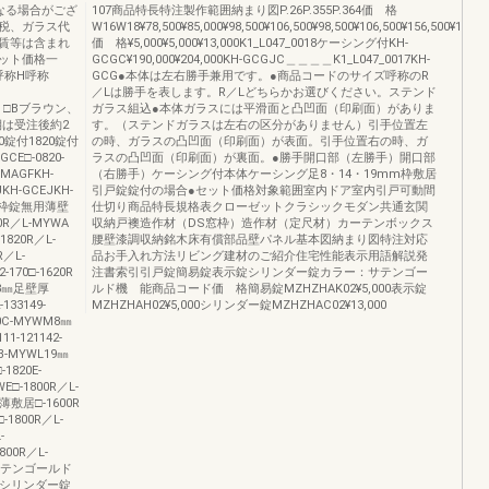
なる場合がござ
107商品特長特注製作範囲納まり図P.26P.355P.364価 格
税、ガラス代
W16W18¥78,500¥85,000¥98,500¥106,500¥98,500¥106,500¥156,500¥169,00
賃等は含まれ
価 格¥5,000¥5,000¥13,000K1_L047_0018ケーシング付KH-
ット価格一
GCGC¥190,000¥204,000KH-GCGJC＿＿＿＿K1_L047_0017KH-
呼称H呼称
GCG●本体は左右勝手兼用です。●商品コードのサイズ呼称のR
）
／Lは勝手を表します。R／Lどちらかお選びください。ステンド
は、□Bブラウン、
ガラス組込●本体ガラスには平滑面と凸凹面（印刷面）がありま
は受注後約2
す。（ステンドガラスは左右の区分がありません）引手位置左
0錠付1820錠付
の時、ガラスの凸凹面（印刷面）が表面。引手位置右の時、ガ
CE□-0820-
ラスの凸凹面（印刷面）が裏面。●勝手開口部（左勝手）開口部
-MAGFKH-
（右勝手）ケーシング付本体ケーシング足8・14・19mm枠敷居
KH-GCEJKH-
引戸錠錠付の場合●セット価格対象範囲室内ドア室内引戸可動間
ａ枠錠無用薄壁
仕切り商品特長規格表クローゼットクラシックモダン共通玄関
20R／L-MYWA
収納戸襖造作材（DS窓枠）造作材（定尺材）カーテンボックス
1820R／L-
腰壁漆調収納銘木床有償部品壁パネル基本図納まり図特注対応
R／L-
品お手入れ方法リビング建材のご紹介住宅性能表示用語解説発
170□-1620R
注書索引引戸錠簡易錠表示錠シリンダー錠カラー：サテンゴー
飾8㎜足壁厚
ルド機 能商品コード価 格簡易錠MZHZHAK02¥5,000表示錠
133149-
MZHZHAH02¥5,000シリンダー錠MZHZHAC02¥13,000
820C-MYWM8㎜
1-121142-
0B-MYWL19㎜
-1820E-
□-1800R／L-
壁薄敷居□-1600R
-1800R／L-
-
800R／L-
サテンゴールド
02シリンダー錠