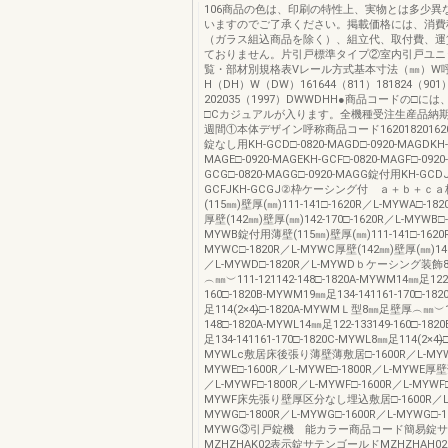
106商品の色は、印刷の特性上、実物とは多少異
いますのでご了承ください。掲載価格には、消費
（ガラス組込商品を除く）、組立代、取付費、運
ておりません。片引戸標準タイプ②室内引戸ユニ
覧・部材別規格表Vレール方式基本寸法（㎜）W
H（DH）W（DW）161644（811）181824（901
202035（1997）DWWDHH●商品コードの□に
□Cカジュアルが入ります。全機種受注生産品納期
週間①本体デザイン呼称商品コード16201820162
錠なし用KH-GCD□-0820-MAGD□-0920-MAGDKH-G
MAGE□-0920-MAGEKH-GCF□-0820-MAGF□-0920
GCG□-0820-MAGG□-0920-MAGG錠付用KH-GCDJ
GCFJKH-GCGJ②枠ケーシング付 ａ＋ｂ＋ｃ
(115㎜)壁厚(㎜)111-141□-1620R／L-MYWA□-18
厚壁(142㎜)壁厚(㎜)142-170□-1620R／L-MYWB□-
MYWB錠付用薄壁(115㎜)壁厚(㎜)111-141□-1620
MYWC□-1820R／L-MYWC厚壁(142㎜)壁厚(㎜)142-
／L-MYWD□-1820R／L-MYWDｂケーシング装
︵㎜︶111-121142-148□-1820A-MYWM14㎜足122-
160□-1820B-MYWM19㎜足134-141161-170□-1
足114(2×4)̶̶□-1820A-MYWMＬ型8㎜足壁厚︵㎜︶11
148□-1820A-MYWL14㎜足122-133149-160□-182
足134-141161-170□-1820C-MYWL8㎜足114(2×4)̶̶□
MYWLc敷居床後張り薄壁薄敷居□-1600R／L-MYWE
MYWE□-1600R／L-MYWE□-1800R／L-MYWE厚
／L-MYWF□-1800R／L-MYWF□-1600R／L-MYWF□
MYWF床先張り壁厚区分なし埋込敷居□-1600R／L
MYWG□-1800R／L-MYWG□-1600R／L-MYWG□-1
MYWG③引戸錠機 能カラー商品コード簡易錠
MZHZHAK02表示錠サテンゴールドMZHZHAH