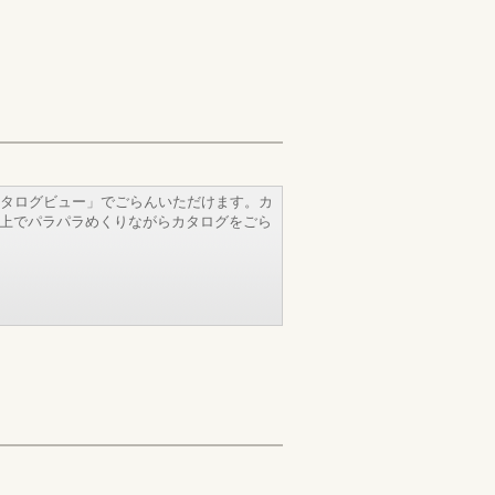
タログビュー」でごらんいただけます。カ
b上でパラパラめくりながらカタログをごら