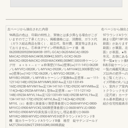
左ページから抽出された内容
右ページから抽出
96商品の色は、印刷の特性上、実物とは多少異なる場合がござ
97ラウンドAラ
いますのでご了承ください。掲載価格には、消費税、ガラス代
納まり図P.18P.
（ガラス組込商品を除く）、組立代、取付費、運賃等は含まれ
刷面）があります
ておりません。①本体デザイン呼称商品コード価 格
刷面）が裏面。左
062008200920W06W08･09TL-GCA□-0620-MACA□-0820-
面）が表面。●吊
MACA□-0920-MACA¥38,000¥42,500TL-GCK□-0620-
吊元、左側にある
MACK□-0820-MACK□-0920-MACK¥80,000¥87,500②枠ケーシン
手一覧●セット価
グ付 ａ＋ｂ＋︵ｃ︶ａ枠薄壁(115㎜)壁厚(㎜)111-141□-0620R
B表示錠ケーシン
／L-MYVF□-0820R／L-MYVA□-0920R／L-MYVA¥22,000厚壁(142
一覧の掲載写真は
㎜)壁厚(㎜)142-170□-0620R／L-MYVG□-0820R／L-
ズ以外の把手への
MYVB□-0920R／L-MYVBｂケーシング装飾8㎜足壁厚︵㎜︶111-
をご覧ください。
121142-148□-0923A-MYVM¥9,00014㎜足122-133149-
イズ呼称のR／L
160□-0923B-MYVM19㎜足134-141161-170□-0923C-MYVM8㎜足
い。室内ドア室内
114(2×4)̶̶□-0923A-MYVMＬ型8㎜足壁厚︵㎜︶111-121142-
トクラシックモダ
148□-0923A-MYVL14㎜足122-133149-160□-0923B-MYVL19㎜足
（定尺材）カーテ
134-141161-170□-0923C-MYVL8㎜足114(2×4)̶̶□-0923E-
ネル基本図納まり
MYVL（c）沓摺り床後張り薄壁薄沓摺り□-0600-MYVH□-0800-
紹介住宅性能表示
MYVC□-0900-MYVC¥2,500厚壁薄沓摺り□-0600-MYVJ□-0800-
MYVD□-0900-MYVD床先張り区分なし埋込沓摺り□-0600-
MYVK□-0800-MYVE□-0900-MYVE③把手ラウンドAラウンドB
機 能カラーラウンドAラウンドB価 格空 錠サテンゴールド
MZTZRAS02MZTZRBS02¥8,000簡易錠