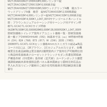
MZTZRAK02MZTZRBK02¥9,000シリンダー錠
MZTZRAC02MZTZRBC02¥10,500表示錠
MZTZRAH02MZTZRBH02¥9,500ウッドグリップA機 能カラー
ウッドグリップA価 格空 錠MZT□WAS02¥12,500簡易錠
MZT□WAK02¥14,000シリンダー錠MZT□WAC02¥15,000表示錠
MZT□WAH02¥14,500K1_L047_0010サテンゴールド木ハンドル
部：ブラウンカジュアルケーシング付ケーシング付デザイン呼
称TL-GCACTL-GCKCサイズ呼称
0620¥78,500¥120,5000820¥83,000¥128,0000920K1_L047_0009
部材別価格トイレドア室内ドアユニット価格一覧・部材別規格
表一般ドアDWWDHH648（592）06基本寸法（㎜）W呼称H呼称
H（DH）824（768）873（817）W（DW）2035（1983）
200809TL-GCATL-GCKセット価格4mmカスミガラス組込●商品
コードの□には、□Bブラウン、□Cカジュアルが入ります。全機
種受注生産品納期は受注後約2週間室内ドア室内引戸可動間仕切
り商品特長規格表クローゼットクラシックモダン共通玄関収納
戸襖造作材（DS窓枠）造作材（定尺材）カーテンボックス腰壁
漆調収納銘木床有償部品壁パネル基本図納まり図特注対応品お
手入れ方法リビング建材のご紹介住宅性能表示用語解説発注書
索引