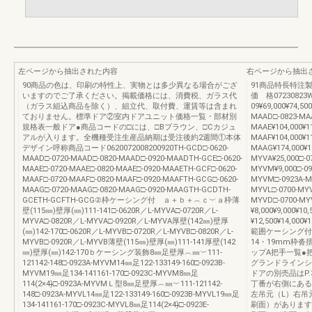
左ページから抽出された内容
右ページから抽出
90商品の色は、印刷の特性上、実物とは多少異なる場合がござ
91商品特長特注製作
いますのでご了承ください。掲載価格には、消費税、ガラス代
価 格07230823W
（ガラス組込商品を除く）、組立代、取付費、運賃等は含まれ
09¥69,000¥74,500
ておりません。標準ドア②室内ドアユニット価格一覧・部材別
MAAD□-0823-MAA
規格表一般ドア●商品コードの□には、□Bブラウン、□Cカジュ
MAAE¥104,000¥11
アルが入ります。全機種受注生産品納期は受注後約2週間①本体
MAAF¥104,000¥1
デザイン呼称商品コード0620072008200920TH-GCD□-0620-
MAAG¥174,000¥1
MAAD□-0720-MAAD□-0820-MAAD□-0920-MAADTH-GCE□-0620-
MYVA¥25,000□-
MAAE□-0720-MAAE□-0820-MAAE□-0920-MAAETH-GCF□-0620-
MYVM¥9,000□-0
MAAF□-0720-MAAF□-0820-MAAF□-0920-MAAFTH-GCG□-0620-
MYVM□-0923A-MY
MAAG□-0720-MAAG□-0820-MAAG□-0920-MAAGTH-GCDTH-
MYVL□-0700-MYV
GCETH-GCFTH-GCG②枠ケーシング付 ａ＋ｂ＋︵ｃ︶ａ枠薄
MYVD□-0700-M
壁(115㎜)壁厚(㎜)111-141□-0620R／L-MYVA□-0720R／L-
¥8,000¥9,000¥1
MYVA□-0820R／L-MYVA□-0920R／L-MYVA厚壁(142㎜)壁厚
¥12,500¥14,00
(㎜)142-170□-0620R／L-MYVB□-0720R／L-MYVB□-0820R／L-
範囲ケーシング付
MYVB□-0920R／L-MYVB薄壁(115㎜)壁厚(㎜)111-141厚壁(142
14・19mm枠
㎜)壁厚(㎜)142-170ｂケーシング装飾8㎜足壁厚︵㎜︶111-
ップA把手一覧●
121142-148□-0923A-MYVM14㎜足122-133149-160□-0923B-
グランドラインシ
MYVM19㎜足134-141161-170□-0923C-MYVM8㎜足
ドアの別売品はP
114(2×4)̶̶□-0923A-MYVMＬ型8㎜足壁厚︵㎜︶111-121142-
丁番が右側にある
148□-0923A-MYVL14㎜足122-133149-160□-0923B-MYVL19㎜足
左吊元（L）右吊
134-141161-170□-0923C-MYVL8㎜足114(2×4)̶̶□-0923E-
刷面）があります