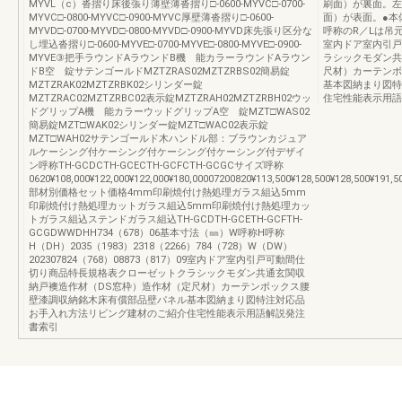
MYVL（c）沓摺り床後張り薄壁薄沓摺り□-0600-MYVC□-0700-
刷面）が裏面。左
MYVC□-0800-MYVC□-0900-MYVC厚壁薄沓摺り□-0600-
面）が表面。●本
MYVD□-0700-MYVD□-0800-MYVD□-0900-MYVD床先張り区分な
呼称のR／Lは吊
し埋込沓摺り□-0600-MYVE□-0700-MYVE□-0800-MYVE□-0900-
室内ドア室内引戸
MYVE③把手ラウンドAラウンドB機 能カラーラウンドAラウン
ラシックモダン共
ドB空 錠サテンゴールドMZTZRAS02MZTZRBS02簡易錠
尺材）カーテンボ
MZTZRAK02MZTZRBK02シリンダー錠
基本図納まり図特
MZTZRAC02MZTZRBC02表示錠MZTZRAH02MZTZRBH02ウッ
住宅性能表示用語
ドグリップA機 能カラーウッドグリップA空 錠MZT□WAS02
簡易錠MZT□WAK02シリンダー錠MZT□WAC02表示錠
MZT□WAH02サテンゴールド木ハンドル部：ブラウンカジュア
ルケーシング付ケーシング付ケーシング付ケーシング付デザイ
ン呼称TH-GCDCTH-GCECTH-GCFCTH-GCGCサイズ呼称
0620¥108,000¥122,000¥122,000¥180,00007200820¥113,500¥128,500¥128,500¥191,5
部材別価格セット価格4mm印刷焼付け熱処理ガラス組込5mm
印刷焼付け熱処理カットガラス組込5mm印刷焼付け熱処理カッ
トガラス組込ステンドガラス組込TH-GCDTH-GCETH-GCFTH-
GCGDWWDHH734（678）06基本寸法（㎜）W呼称H呼称
H（DH）2035（1983）2318（2266）784（728）W（DW）
202307824（768）08873（817）09室内ドア室内引戸可動間仕
切り商品特長規格表クローゼットクラシックモダン共通玄関収
納戸襖造作材（DS窓枠）造作材（定尺材）カーテンボックス腰
壁漆調収納銘木床有償部品壁パネル基本図納まり図特注対応品
お手入れ方法リビング建材のご紹介住宅性能表示用語解説発注
書索引