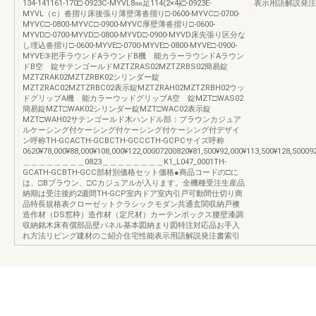
134-141161-170□-0923C-MYVL8㎜足114(2×4)̶̶□-0923E-
表示用語解説発注
MYVL（c）沓摺り床後張り薄壁薄沓摺り□-0600-MYVC□-0700-
MYVC□-0800-MYVC□-0900-MYVC厚壁薄沓摺り□-0600-
MYVD□-0700-MYVD□-0800-MYVD□-0900-MYVD床先張り区分な
し埋込沓摺り□-0600-MYVE□-0700-MYVE□-0800-MYVE□-0900-
MYVE③把手ラウンドAラウンドB機 能カラーラウンドAラウン
ドB空 錠サテンゴールドMZTZRAS02MZTZRBS02簡易錠
MZTZRAK02MZTZRBK02シリンダー錠
MZTZRAC02MZTZRBC02表示錠MZTZRAH02MZTZRBH02ウッ
ドグリップA機 能カラーウッドグリップA空 錠MZT□WAS02
簡易錠MZT□WAK02シリンダー錠MZT□WAC02表示錠
MZT□WAH02サテンゴールド木ハンドル部：ブラウンカジュア
ルケーシング付ケーシング付ケーシング付ケーシング付デザイ
ン呼称TH-GCACTH-GCBCTH-GCCCTH-GCPCサイズ呼称
0620¥78,000¥88,000¥108,000¥122,00007200820¥81,500¥92,000¥113,500¥128,50009
＿＿＿＿＿＿＿＿0823＿＿＿＿＿＿＿＿K1_L047_0001TH-
GCATH-GCBTH-GCC部材別価格セット価格●商品コードの□に
は、□Bブラウン、□Cカジュアルが入ります。全機種受注生産品
納期は受注後約2週間TH-GCP室内ドア室内引戸可動間仕切り商
品特長規格表クローゼットクラシックモダン共通玄関収納戸襖
造作材（DS窓枠）造作材（定尺材）カーテンボックス腰壁漆調
収納銘木床有償部品壁パネル基本図納まり図特注対応品お手入
れ方法リビング建材のご紹介住宅性能表示用語解説発注書索引