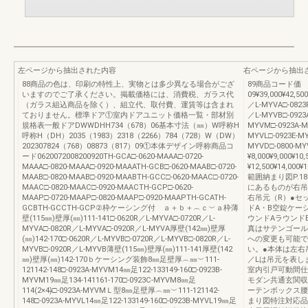
左ページから抽出された内容
右ページから抽出
88商品の色は、印刷の特性上、実物とは多少異なる場合がござ
89商品コード価 格0
いますのでご了承ください。掲載価格には、消費税、ガラス代
09¥39,000¥42,500
（ガラス組込商品を除く）、組立代、取付費、運賃等は含まれ
／L-MYVA□-0823
ておりません。標準ドア①室内ドアユニット価格一覧・部材別
／L-MYVB□-0923
規格表一般ドアDWWDHH734（678）06基本寸法（㎜）W呼称H
MYVM□-0923A-M
呼称H（DH）2035（1983）2318（2266）784（728）W（DW）
MYVL□-0923E-MY
202307824（768）08873（817）09①本体デザイン呼称商品コ
MYVD□-0800-MY
ード0620072008200920TH-GCA□-0620-MAAA□-0720-
¥8,000¥9,000¥1
MAAA□-0820-MAAA□-0920-MAAATH-GCB□-0620-MAAB□-0720-
¥12,500¥14,00
MAAB□-0820-MAAB□-0920-MAABTH-GCC□-0620-MAAC□-0720-
範囲納まり図P.18
MAAC□-0820-MAAC□-0920-MAACTH-GCP□-0620-
にあるものが右吊
MAAP□-0720-MAAP□-0820-MAAP□-0920-MAAPTH-GCATH-
右吊元（R）●セ
GCBTH-GCCTH-GCP②枠ケーシング付 ａ＋ｂ＋︵ｃ︶ａ枠薄
ドA・B空錠ケー
壁(115㎜)壁厚(㎜)111-141□-0620R／L-MYVA□-0720R／L-
ウンドAラウンド
MYVA□-0820R／L-MYVA□-0920R／L-MYVA厚壁(142㎜)壁厚
真はサテンゴール
(㎜)142-170□-0620R／L-MYVB□-0720R／L-MYVB□-0820R／L-
への変更も可能で
MYVB□-0920R／L-MYVB薄壁(115㎜)壁厚(㎜)111-141厚壁(142
い。●本体は左右
㎜)壁厚(㎜)142-170ｂケーシング装飾8㎜足壁厚︵㎜︶111-
／Lは吊元を表し
121142-148□-0923A-MYVM14㎜足122-133149-160□-0923B-
室内引戸可動間仕
MYVM19㎜足134-141161-170□-0923C-MYVM8㎜足
モダン共通玄関収
114(2×4)̶̶□-0923A-MYVMＬ型8㎜足壁厚︵㎜︶111-121142-
ーテンボックス腰
148□-0923A-MYVL14㎜足122-133149-160□-0923B-MYVL19㎜足
まり図特注対応品