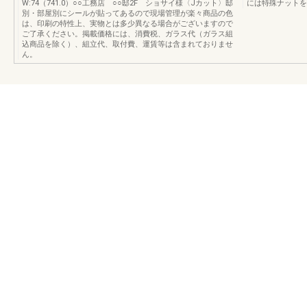
W:74（741.0）○○工務店 ○○邸2F ショサイ様〈Jカット〉邸
には特殊ナットを
別・部屋別にシールが貼ってあるので現場管理が楽々商品の色
は、印刷の特性上、実物とは多少異なる場合がございますので
ご了承ください。掲載価格には、消費税、ガラス代（ガラス組
込商品を除く）、組立代、取付費、運賃等は含まれておりませ
ん。