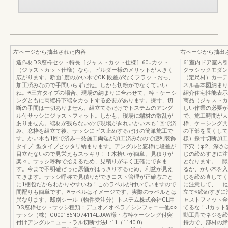
左ページから抽出された内容
右ページから抽出
造作材DS窓枠セット特長［ジャストカット仕様］60Jカット
61室内ドア室内
（ジャストカット仕様）なら、ビルダー様のメリットが大きく
クラシックモダン
広がります。断面1度のかい木でOK!段差がなくフラットおっ、
（定尺材）カーテ
加工済みなので手間いらずだね。しかも切粉がでなくていい
ネル基本図納まり
ね。※三方タイプの場合、現場の納まりに合わせて、枠・ケーシ
紹介住宅性能表示
ングともに両縦枠下端をカットする必要があります。採寸、切
商品（ジャストカ
断の手間は一切ありません。組立てるだけでトステムのアング
しい作業の必要が
ル付サッシにジャストフィット。しかも、現場に端材の散乱が
で、施工時間が大
ありません。端材が残らないので現場がきれいかい木も1回で済
枠、ケーシング共
み、窓枠を組立て後、サッシにビス止めするだけの簡単施工で
の下部を長くして
す。かい木も1回で済み一発施工両端が加工済みなので便利装飾
様）採寸切断加工
タイプL型タイプピッタリ納まります。アングルと窓枠に段差が
下穴（φ2、深さ
目立たないので見栄えもスッキリ！！木拾いが簡単、見積りが
じの締めすぎに注
楽々。サッシ呼称で拾えるため、見積りが早く正確にできま
となります。 隙
す。今まで不明確だった原価がはっきりするため、利益が見え
るか、かい木を入
てきます。サッシ呼称で見積りができコスト管理が正確窓ごと
じを締め直してく
に1梱包だからわかりやすいね！このラベルが付いていますので
に注意して、 ね
間配りも簡単です。※ラベルはイメージです。実際のラベルとは
立て※締めすぎに
異なります。邸別シール（物件受注分）トステム株式会社GL用
ャストフィット金
DS窓枠セットサッシ種類：デュオ／オペラ／シンフォニー他○○
てるな！Jカット
サッシ（株）C000186NO74114LJAW様・窓枠ケーシング付突
動工具でネジを締
付けアングルニュートラル切断寸法H:11（1140.0）
持力で、部材の締