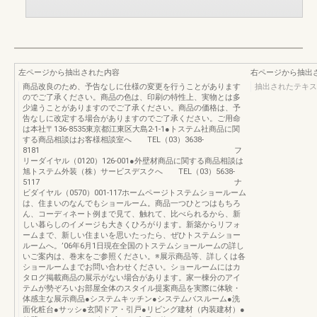
左ページから抽出された内容
右ページから抽出
商品改良のため、予告なしに仕様の変更を行うことがあります
抽出されたテキス
のでご了承ください。商品の色は、印刷の特性上、実物とは多
少違うことがありますのでご了承ください。商品の価格は、予
告なしに改定する場合がありますのでご了承ください。ご用命
は本社〒136-8535東京都江東区大島2-1-1●トステム社商品に関
する商品相談はお客様相談室へ TEL（03）3638-
8181 フ
リーダイヤル（0120）126-001●外壁材商品に関する商品相談は
旭トステム外装（株）サービスデスクへ TEL（03）5638-
5117 ナ
ビダイヤル（0570）001-117ホームページトステムショールーム
は、住まいのなんでもショールーム。商品一つひとつはもちろ
ん、コーディネート例まで見て、触れて、比べられるから、新
しい暮らしのイメージも大きくひろがります。新築からリフォ
ームまで、新しい住まいを思いたったら、ぜひトステムショー
ルームへ。’06年6月1日現在全国のトステムショールームの詳し
いご案内は、巻末をご参照ください。※展示商品等、詳しくは各
ショールームまでお問い合わせください。ショールームにはカ
タログ掲載商品の展示がない場合があります。家一棟分のアイ
テムが勢ぞろいお部屋全体のスタイル提案商品を実際に体験・
体感主な展示商品●システムキッチン●システムバスルーム●洗
面化粧台●サッシ●玄関ドア・引戸●リビング建材（内装建材）●