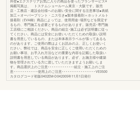
外壁●エクステリアお気に入りの商品を使ったプランサービス※
掲載写真は、 トステムショールーム東京・大阪です。販売
店・工務店・建設会社様へのお願い安全に関する注意事項●表紙
加工＝オーバープリント・ニス引き●製本接着剤＝ホットメルト
接着剤（EVA糊）商品によっては、使用用途･場所などを限定す
るもの、専門施工を必要とするものがあります。販売店･専門施
工店様にご相談ください。商品の組立･施工は必ず説明書に従っ
てください。商品には安全にお使いいただくための取扱い説明
書を用意しているもの、または本体表示ラベルが張ってあるも
のがあります。ご使用の際はよくお読みの上、正しくお使いく
ださい。弊社では、商品を安全に正しくご使用いただくための
お願い事項、お手入れ方法などの重要な内容を記載した取扱い
説明書を用意している商品があります。必ず、お施主様や建築
物を管理されている方に渡していただきますようお願いしま
す。商品選択上のご注意･･････････････組立・施工上のご注
意･････････････使用上のご注意･･････････････････VE0500
カタログコード初版0402EM-D042005年11月1日発行