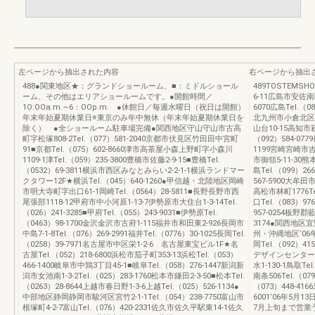
左ページから抽出された内容
右ページから抽出
488●関東地区★：グランドショールーム、■：ミドルショール
489TOSTEMS
ーム、その他はエリアショールームです。●開館時間／
6-11広島市安佐南区川
1O:OOa.m.∼6：OOp.m. ●休館日／毎週水曜日（祝日は開館）
6070広島Tel.（0
年末年始夏期休業日※東京のみ年中無休（年末年始夏期休業日を
北九州市小倉北区中
除く） ●全ショールーム駐車場完備●関西地区守山守山市古高
山台10-15高知市萩町
町字松塚808-2Tel.（077）581-2040京都市伏見区竹田田中宮町
（092）584-0779
91■京都Tel.（075）602-8660津市高茶屋小森上野町字小森川
1199宮崎宮崎市吉村
1109-1津Tel.（059）235-3800豊橋市佐藤2-9-15■豊橋Tel.
市御領5-11-30熊
（0532）69-3811横浜市西区みなとみらい2-2-1-1横浜ランドマー
島Tel.（099）26
クタワー12F★横浜Tel.（045）640-1260●甲信越・北陸地区岡崎
567-5900大牟田市
市明大寺町字出口61-1岡崎Tel.（0564）28-5811■長野長野市西
高松市林町1776Te
尾張部1118-12甲府市中小河原1-13-7伊勢原市大住台1-3-14Tel.
口Tel.（083）97
（026）241-3285■甲府Tel.（055）243-9031■伊勢原Tel.
957-0254板野郡
（0463）98-1700金沢金沢市古府1-115福井市和田東2-926長岡市
3174●関西地区宜野
中島7-1-8Tel.（076）269-2991福井Tel.（0776）30-1025長岡Tel.
州・沖縄地区’06
（0258）39-7971名古屋市中区栄1-2-6 名古屋東宝ビル1F★名
岡Tel.（092）
古屋Tel.（052）218-6800浜松市茄子町353-13浜松Tel.（053）
デザインセンター神戸
466-1400岐阜市中鶉3丁目45-1■岐阜Tel.（058）276-1447新潟新
水1-130-1鳥取T
潟市女池南1-3-2Tel.（025）283-1760松本市鎌田2-3-50■松本Tel.
南条506Tel.（0
（0263）28-8644上越市春日野1-3-6上越Tel.（025）526-1134●
（073）448-416
中部地区静岡静岡市駿河区宮竹2-1-1Tel.（054）238-7750富山市
6001’06年5月
根塚町4-2-7富山Tel.（076）420-2331佐久市佐久平駅東14-1佐久
7月上旬まで営業