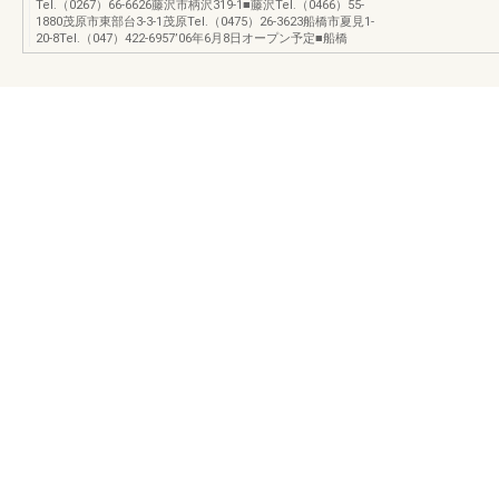
Tel.（0267）66-6626藤沢市柄沢319-1■藤沢Tel.（0466）55-
1880茂原市東部台3-3-1茂原Tel.（0475）26-3623船橋市夏見1-
20-8Tel.（047）422-6957’06年6月8日オープン予定■船橋