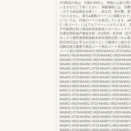
472商品の色は、印刷の特性上、実物とは多少異
いますのでご了承ください。掲載価格には、消費
（ガラス組込商品を除く）、組立代、取付費、運
ておりません。索引●複数のページに掲載されて
については、代表のページを表示しています。●
□（色コード）にはアルファベットが入ります。
戸可動間仕切り商品特長規格表クローゼットクラ
共通玄関収納戸襖造作材（DS窓枠）造作材（定
ボックス腰壁漆調収納銘木床有償部品壁パネル基
特注対応品お手入れ方法リビング建材のご紹介住
語解説発注書索引商品コード商品コード頁頁商品
コード頁□-0820-MAAG□-0920-MAAG□-0723-MAAG
MAAG□-0620-MAAM□-0720-MAAM□-0820-MAAM□
MAAM□-0723-MAAM□-0823-MAAM□-0620-MAAN□
MAAN□-0820-MAAN□-0920-MAAN□-0723-MAAN□
MAAN□-0620-MAAP□-0720-MAAP□-0820-MAAP□
MAAP□-0620-MAAR□-0720-MAAR□-0820-MAAR□-
MAAR□-0723-MAAR□-0823-MAAR□-0620-MAAK□-
MAAK□-0820-MAAK□-0920-MAAK□-0620-MABA□-
MABA□-0820-MABA□-0920-MABA□-9995-MABA□-
MABC□-0720-MABC□-0820-MABC□-0920-MABC□
MABD□-0720-MABD□-0820-MABD□-0920-MABD□
MABD□-0823-MABD□-0620-MABE□-0720-MABE□-
MABE□-0920-MABE□-0723-MABE□-0823-MABE□-0
MABH□-0720-MABH□-0820-MABH□-0920-MABH□
MABM□-0720-MABM□-0820-MABM□-0920-MABM
MABN□-0720-MABN□-0820-MABN□-0920-MABN□
MABN□-0823-MABN□-0620-MABP□-0720-MABP□
MABP□-0920-MABP□-0723-MABP□-0823-MABP□
MABR□-0720-MABR□-0820-MABR□-0920-MABR□-