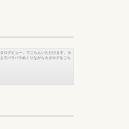
タログビュー」でごらんいただけます。カ
b上でパラパラめくりながらカタログをごら