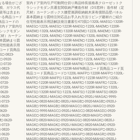
なる場合がござ
室内ドア室内引戸可動間仕切り商品特長規格表クローゼットク
税、ガラス代
ラシックモダン共通玄関収納戸襖造作材（DS窓枠）造作材（定
賃等は含まれ
尺材）カーテンボックス腰壁漆調収納銘木床有償部品壁パネル
いる商品コード
基本図納まり図特注対応品お手入れ方法リビング建材のご紹介
商品コードの
住宅性能表示用語解説発注書索引473頁□-1320L-MAEG□-1320R-
室内ドア室内引
MAEG□-1223L-MAEG□-1223R-MAEG□-1220L-MAEM□-1220R-
シックモダン
MAEM□-1320L-MAEM□-1320R-MAEM□-1223L-MAEM□-1223R-
尺材）カーテン
MAEM□-1220L-MAEN□-1220R-MAEN□-1320L-MAEN□-1320R-
本図納まり図
MAEN□-1223L-MAEN□-1223R-MAEN□-1220L-MAER□-1220R-
宅性能表示用
MAER□-1320L-MAER□-1320R-MAER□-1223L-MAER□-1223R-
コード頁商品
MAER□-1220L-MAFD□-1220R-MAFD□-1320L-MAFD□-1320R-
□-0823-
MAFD□-1223L-MAFD□-1223R-MAFD□-1220L-MAFE□-1220R-
-0920-
MAFE□-1320L-MAFE□-1320R-MAFE□-1223L-MAFE□-1223R-
-0720-
MAFE□-1220L-MAFN□-1220R-MAFN□-1320L-MAFN□-1320R-
-0823-
MAFN□-1223L-MAFN□-1223R-MAFN商品コード頁商品コード頁
-0920-
商品コード頁商品コード□-1220L-MAFP□-1220R-MAFP□-1320L-
0920-
MAFP□-1320R-MAFP□-1223L-MAFP□-1223R-MAFP□-1220L-
0720-
MAFR□-1220R-MAFR□-1320L-MAFR□-1320R-MAFR□-1223L-
0720-
MAFR□-1223R-MAFR□-1220L-MAFS□-1220R-MAFS□-1320L-
0620-
MAFS□-1320R-MAFS□-1223L-MAFS□-1223R-MAFS□-0820-
-0620-
MAGA□-0820J-MAGA□-0920-MAGA□-0920J-MAGA□-9995-
-0723-
MAGA□-0820-MAGB□-0820J-MAGB□-0920-MAGB□-0920J-
0820-
MAGB□-9995-MAGB□-0820-MAGC□-0820J-MAGC□-0920-
620-
MAGC□-9995-MAGC□-0920J-MAGC□-0820-MAGD□-0920-
-0620-
MAGD□-0820-MAGE□-0920-MAGE□-0820-MAGF□-0920-
□-0620-
MAGF□-0820-MAGG□-0920-MAGG□-0820-MAGK□-0820J-
-0723-
MAGK□-0920-MAGK□-0920J-MAGK□-0820-MAGM□-0920-
-0820-
MAGM□-0820-MAGN□-0920-MAGN□-0820-MAGP□-0820J-
-0620-
MAGP□-0920-MAGP□-0920J-MAGP□-0820-MAGR□-0920-
0723-
MAGR□-0820-MAHA□-0820J-MAHA□-0920-MAHA□-0920J-