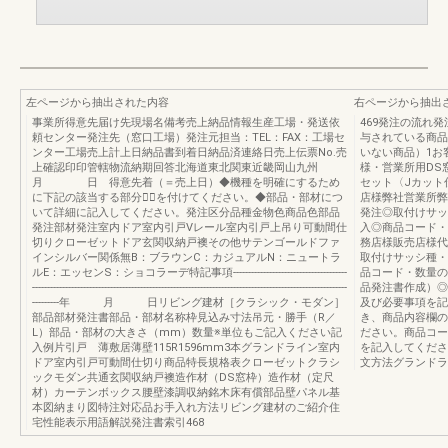
左ページから抽出された内容
右ページから抽出
事業所得意先届け先現場名備考売上納品情報生産工場・発送依
469発注の流れ
頼センター発注先（窓口工場）発注元担当：TEL：FAX：工場セ
与されている商品
ンター工場売上計上日納品書到着日納品済連絡日売上伝票No.売
いない商品）1お
上確認印印管轄物流納期回答北海道東北関東近畿岡山九州
様・営業所用DS
月 日 得意先着（＝売上日）◆機種を明確にするため
セット〈Jカット
に下記の該当する部分に⃝を付けてください。◆部品・部材につ
店様弊社営業所弊
いて詳細に記入してください。発注区分品種金物色商品色部品
発注◎取付けサッ
発注部材発注室内ドア室内引戸Vレール室内引戸上吊り可動間仕
入◎商品コード・
切りクローゼットドア玄関収納戸襖その他サテンゴールドファ
務店様販売店様代
インシルバー関係無B：ブラウンC：カジュアルN：ニュートラ
取付けサッシ種・
ルE：エッセンS：ショコラーデ特記事項--------------------------------------
品コード・数量の
---------------------------------------------------------------------------------------------------------
品発注書作成）◎
---------年 月 日リビング建材［クラシック・モダン］
及び必要事項を記
部品部材発注書部品・部材名称枠見込み寸法吊元・勝手（R／
き、商品内容欄の
L）部品・部材の大きさ（mm）数量※単位もご記入ください記
ださい。商品コー
入例片引戸 薄敷居薄壁115R1596mm3本グランドライン室内
を記入してくださ
ドア室内引戸可動間仕切り商品特長規格表クローゼットクラシ
文方法グランドラ
ックモダン共通玄関収納戸襖造作材（DS窓枠）造作材（定尺
材）カーテンボックス腰壁漆調収納銘木床有償部品壁パネル基
本図納まり図特注対応品お手入れ方法リビング建材のご紹介住
宅性能表示用語解説発注書索引468