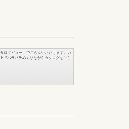
タログビュー」でごらんいただけます。カ
b上でパラパラめくりながらカタログをごら