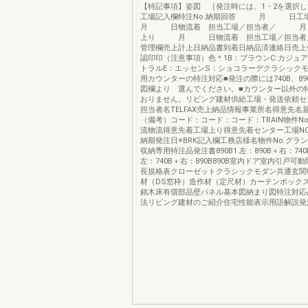
【特記事項】姿図 ［発注時には、1・2を選択
工場記入欄特注No.納期回答 月 
月 日物流着 担当工場／担当者／ 
上り 月 日物流着 担当工場／担当者／
管理欄売上計上日納品書到着日納品済連絡日売上伝
認印印（注意事項）色＊1B：ブラウンC:カジュ
トラルE：エッセンS：ショコラーデクラシックモダ
用カウンターの特注対応■発注の際には740B、89
図欄より 選んでください。■カウンター以外の
おりません。リビング建材供給工場・発送依頼セ
担当者名TELFAX売上納品情報事業所名得意先名
（備考）コード：コード：コード：TRAIN物件No
流物流得意先着工場上り得意先着センター工場N
納期発注日※BRK記入欄工務店様名物件No.グラ
収納専用特注品発注書890B1.左：890B＋右：740B7
左：740B＋右：890B890B室内ドア室内引戸可
長規格表クローゼットクラシックモダン共通玄関
材（DS窓枠）造作材（定尺材）カーテンボック
銘木床有償部品壁パネル基本図納まり図特注対応
法リビング建材のご紹介住宅性能表示用語解説発注