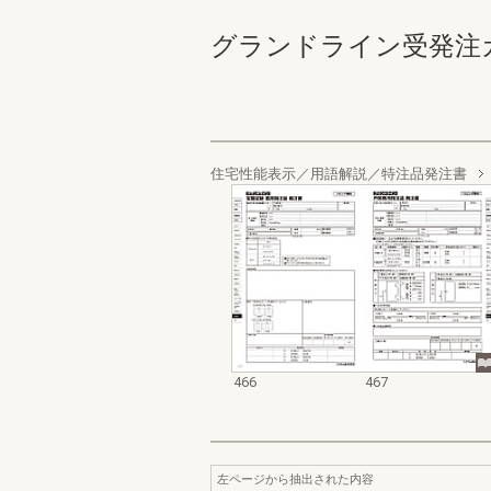
グランドライン受発注カタログ
住宅性能表示／用語解説／特注品発注書
466
467
左ページから抽出された内容