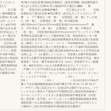
してください］
467■その他注意事項納品済連絡日（直送管理欄）納品書到着日
日工場上り
売上計上日売上伝票No.売上確認印印工場記入欄納 期
月 日工場
回 答特注NO.品種備考欄月 日工場上がり月 日物
備考欄直送
流着担当工場/担当者/■特記事項（必ず記入してください）戸
票No.売上確
襖 ド ア丁番加工（有・無） 位置指定（有・無）ラッチ加
アルN：ニュー
工（有・無） 位置指定（有・無）BCA指定無
ン●W1630
ABC909mm173mm257mm指定有ABCmmmmmm戸 襖
0Bの左右を姿
引 戸引手加工（有・無） 位置指定（有・無）戸車加工
特注対応はして
（有・無） D指定無D指定有919mmmmDグランドライン戸襖
ンター発注元
専用特注品発注書リビング建材供給工場・発送依頼センター発
届け先現場名
注元担当者名TELFAX売上納品情報事業所名得意先名届け先現場
.：注文No.物
名（備考）コード：コード：コード：TRAIN物件No.：注文No.
C指定納期回答
物流物流得意先着工場上り得意先着センター工場NC指定納期回
ンドライン玄関
答納期発注日※BRK記入欄工務店様名物件No.■クロス引手対応発
40B740B2.
注時には、1・2を選択してください。洋室側1.右勝手和室側和
動間仕切り商品特
室引手2.左勝手洋室側和室側洋室引手洋室引手和室引手品 種洋
収納戸襖造作
室側色＊1吊元・勝手本体出来寸法（mm）洋室側デザイン数量
ス腰壁漆調収納
（本）■該当項目に○および必要事項を記入してください。
品お手入れ方
（戸襖ドアと引戸の両方がある場合は発注書を分けてくださ
書索引466
い。）B：ブラウンC：カジュアルN：ニュートラルE：エッセン
S：ショコラーデDW（ ）DH（ ）
DW（ ）DH（ ）GCAGCBGCCGBA戸
襖ドア左右襖縁襖紙黒縁白木縁戸襖引戸B-1B-2C-1C-2K-1K-2＊
1・デザイン別に設定されている色以外は製作できません。クラ
シックモダン室内ドア室内引戸可動間仕切り商品特長規格表ク
ローゼットクラシックモダン共通玄関収納戸襖造作材（DS窓
枠）造作材（定尺材）カーテンボックス腰壁漆調収納銘木床有
償部品壁パネル基本図納まり図特注対応品お手入れ方法リビン
グ建材のご紹介住宅性能表示用語解説発注書索引