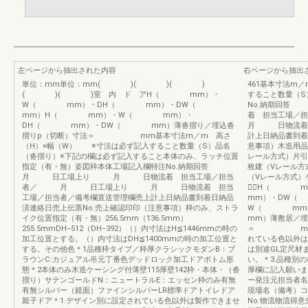
左ページから抽出された内容
右ページから抽出
単位：mm単位：mm( )( )( )
461基本寸法m
( )( )室 内 ド アH（ mm）・
すること数量（S
W（ mm）・DH（ mm）・DW（
No.納期回
mm）H（ mm）・W（ mm）・
着 担当工
DH（ mm）・DW（ mm）薄沓摺り／埋込沓
月 日物流着 
摺りp（切断）寸法＝ mm基本寸法m／m 高さ
計上日納品書到着
（H）×幅（W） ※寸法は必ず記入すること数量（S）品名
意事項）木造用品
（沓摺り）※下記の欄は必ず記入すること本体のみ、ラッチ位置
レール方式）片引
指定（有・無）姿図枠本体工場記入欄特注No.納期回答
枚建（Vレール方
月 日工場上り 月 日物流着 担当工場／担当
（Vレール方式）ケ11
者／ 月 日工場上り 月 日物流着 担当
−⃝H（ 
工場／担当者／備考欄直送管理欄売上計上日納品書到着日納品
mm）・DW
済連絡日売上伝票No.売上確認印印（注意事項）枠のみ、ストラ
W（ mm
イク位置指定（有・無）256.5mm（136.5mm）
mm）薄敷居／埋
255.5mmDH−512（DH−392）（）内寸法はH≦1446mmの時の
＝ mm（敷
加工位置とする。（）内寸法はDH≦1400mmの時の加工位置と
れている色以外は
する。その他色＊1品種枠タイプ／枠厚クラシックモダンB：ブ
は別途GL定尺材
ラウンC:カジュアル吊元丁番色デッドロック加工ドアボトム形
い。＊3.品種別
態＊2本体のみ木造ケーシング付薄壁115厚壁142枠・本体・（沓
厚欄に記入願いま
摺り）サテンゴールドN：ニュートラルE：エッセン枠のみ有無
ー発注元担当者名
有無シルバー（鏡面）ファインシルバーLR標準ドアトイレドア
現場名（備考）コ
親子ドア＊1.デザイン別に設定されている色以外は製作できませ
No.物流物流得