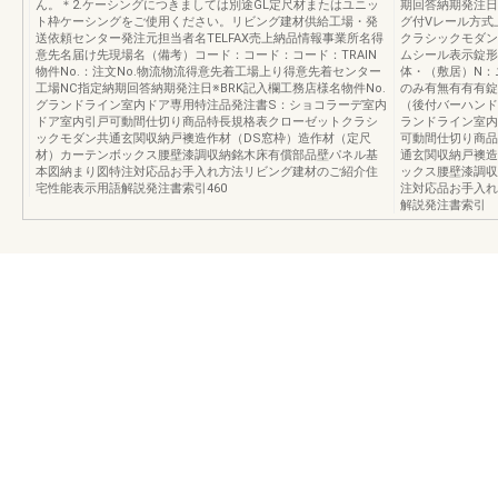
ん。＊2.ケーシングにつきましては別途GL定尺材またはユニッ
期回答納期発注日
ト枠ケーシングをご使用ください。リビング建材供給工場・発
グ付Vレール方式
送依頼センター発注元担当者名TELFAX売上納品情報事業所名得
クラシックモダン
意先名届け先現場名（備考）コード：コード：コード：TRAIN
ムシール表示錠形態
物件No.：注文No.物流物流得意先着工場上り得意先着センター
体・（敷居）N：
工場NC指定納期回答納期発注日※BRK記入欄工務店様名物件No.
のみ有無有有有錠
グランドライン室内ドア専用特注品発注書S：ショコラーデ室内
（後付バーハンド
ドア室内引戸可動間仕切り商品特長規格表クローゼットクラシ
ランドライン室内
ックモダン共通玄関収納戸襖造作材（DS窓枠）造作材（定尺
可動間仕切り商品
材）カーテンボックス腰壁漆調収納銘木床有償部品壁パネル基
通玄関収納戸襖造
本図納まり図特注対応品お手入れ方法リビング建材のご紹介住
ックス腰壁漆調収
宅性能表示用語解説発注書索引460
注対応品お手入れ
解説発注書索引