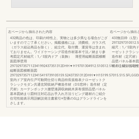
左ページから抽出された内容
右ページから抽出
432商品の色は、印刷の特性上、実物とは多少異なる場合がござ
433無目枠（L
いますのでご了承ください。掲載価格には、消費税、ガラス代
2973297310512.
（ガラス組込商品を除く）、組立代、取付費、運賃等は含まれ
縮尺：1／5室内
ておりません。ワイドケーシング④造作材基本寸法／納まり参
ーゼットクラシッ
考図定尺材縮尺：1／5室内ドア（装飾） 薄壁用縦断面図横断
造作材（定尺材）
面図厚壁用
品壁パネル基本図
2973297357112341992437351312DHH▼H19701304912.510512.515.515.5FLGGE6
材のご紹介住宅性
縦断面図横断面図
29732973571123415419739105159.52437351312DHH▼H15199.57015.515.5FLGG
室内ドア室内引戸可動間仕切り商品特長規格表クローゼットク
ラシックモダン共通玄関収納戸襖造作材（DS窓枠）造作材（定
尺材）カーテンボックス腰壁漆調収納銘木床有償部品壁パネル
基本図納まり図特注対応品お手入れ方法リビング建材のご紹介
住宅性能表示用語解説発注書索引※型番のGはグランドラインを
さします。