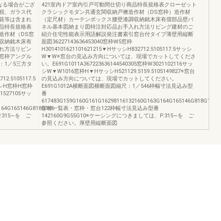
なる場合がござ
421室内ドア室内引戸可動間仕切り商品特長規格表クローゼット
税、ガラス代
クラシックモダン共通玄関収納戸襖造作材（DS窓枠）造作材
賃等は含まれ
（定尺材）カーテンボックス腰壁漆調収納銘木床有償部品壁パ
品特長規格表
ネル基本図納まり図特注対応品お手入れ方法リビング建材のご
造作材（DS窓
紹介住宅性能表示用語解説発注書索引窓台付タイプ薄壁用縦断
収納銘木床有
面図36227143636453040窓枠W5窓枠
れ方法リビン
H3014101621101621215▼HサッシH832712.5105117.5サッシ
窓枠アングル
W▼W※窓台の見込み方向については、現場でカットしてくださ
：1／5三方タ
い。E691G1011A367223636144540305窓枠W3021102116サッ
シW▼W1016窓枠H▼HサッシH521129.5159.5105149827※窓台
12.5105117.5
の見込み方向については、現場でカットしてください。
ッシH窓枠H窓枠
E691G1012A横断面図横断面図縮尺：1／546枠幅寸法見込み型
121527105サッ
番
617483G159G160G161G16298116132160G163G164G165146G818G166
164G165146G818G166
形材一覧表・窓枠・窓台122枠幅寸法見込み型番
315∼を ご
142160G9G55G10※ケーシングにつきましては、P.315∼を ご
参照ください。厚壁用縦断面図