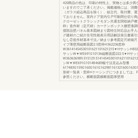
420商品の色は、印刷の特性上、実物とは多少異
いますのでご了承ください。掲載価格には、消費
（ガラス組込商品を除く）、組立代、取付費、運
ておりません。室内ドア室内引戸可動間仕切り商
クローゼットクラシックモダン共通玄関収納戸襖
枠）造作材（定尺材）カーテンボックス腰壁漆調
償部品壁パネル基本図納まり図特注対応品お手入
グ建材のご紹介住宅性能表示用語解説発注書索引
なし②造作材基本寸法／納まり参考図定尺材縮尺
イプ薄壁用縦断面図2.5窓枠H362236窓枠
W36141454530101621101621215▼HサッシH8327
サッシW▼WE691G1013A縦断面図222.5▼Hサ
W363636989.515129.514145453010162110162
シW▼WE691G1014B46枠幅寸法見込み型番
617483G159G160G161G16298116132160G163G
形材一覧表・窓枠※ケーシングにつきましては、P.
参照ください。横断面図横断面図厚壁用