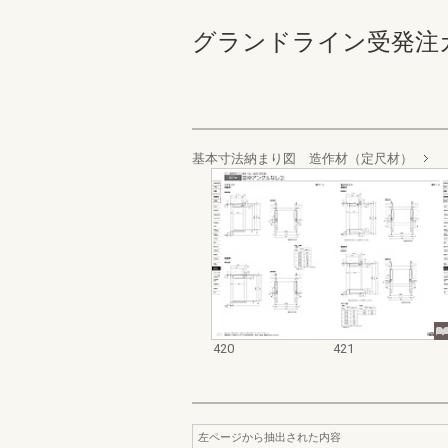
グランドライン受発注カタログ
基本寸法納まり図 造作材（定尺材）
420
421
左ページから抽出された内容