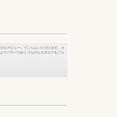
タログビュー」でごらんいただけます。カ
b上でパラパラめくりながらカタログをごら