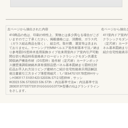
左ページから抽出された内容
右ページから抽出
410商品の色は、印刷の特性上、実物とは多少異なる場合がござ
411室内ドア室
いますのでご了承ください。掲載価格には、消費税、ガラス代
クラシックモダン
（ガラス組込商品を除く）、組立代、取付費、運賃等は含まれ
（定尺材）カーテ
ておりません。ケーシング付MMベルエア造作材基本寸法／納ま
ネル基本図納まり
り参考図DS窓枠木造用装飾タイプ在来用室内ドア室内引戸可動
紹介住宅性能表示
間仕切り商品特長規格表クローゼットクラシックモダン共通玄
関収納戸襖造作材（DS窓枠）造作材（定尺材）カーテンボック
ス腰壁漆調収納銘木床有償部品壁パネル基本図納まり図特注対
応品お手入れ方法リビング建材のご紹介住宅性能表示用語解説
発注書索引三方タイプ薄壁用縮尺：1／5E647G1017B窓枠Hサッ
シH383117.51051423.520336.5712.5窓枠W，サッシ
W2023.536.5732023.536.573h：内法基準寸法w：内法基準寸法
283031377337733131GGGGGG3773※型番のGはグランドライン
をさします。